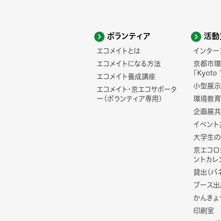
ボランティア
活動
エコメイトとは
インター
エコメイトになる方法
京都市環
「Kyoto 
エコメイト養成講座
小型展示
エコメイト・京エコサポータ
ー(ボランティア専用)
環境教育
企画展共
イベント
大学生の
京エコロ
ントカレ
貸出（パ
ブース出
かんきょ
印刷室