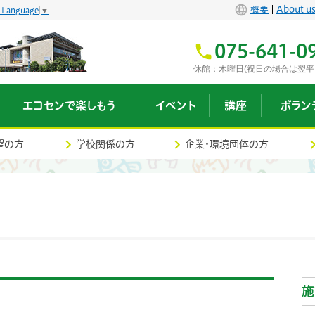
概要
About u
t Language
▼
075-641-0
休館：木曜日(祝日の場合は翌平
エコセンで楽しもう
イベント
講座
ボラン
望の方
学校関係の方
企業・環境団体の方
施