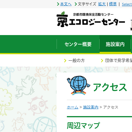
本文へ
文字サイズ
拡大
標準
Selec
センター概要
施設案内
一般の方
団体で見学希
アクセス
ホーム
>
施設案内
> アクセス
周辺マップ