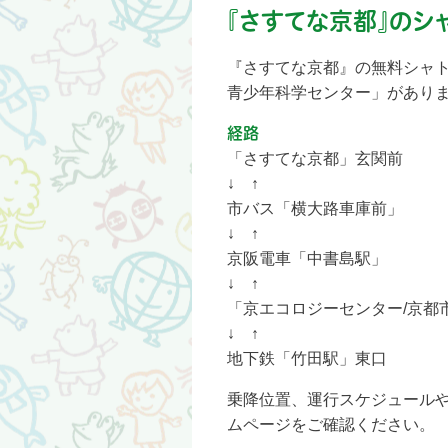
『さすてな京都』のシ
『さすてな京都』の無料シャト
青少年科学センター」があり
経路
「さすてな京都」玄関前
↓ ↑
市バス「横大路車庫前」
↓ ↑
京阪電車「中書島駅」
↓ ↑
「京エコロジーセンター/京都
↓ ↑
地下鉄「竹田駅」東口
乗降位置、運行スケジュール
ムページをご確認ください。