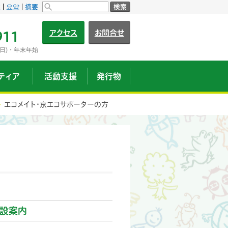
s
요약
摘要
検索
アクセス
お問合せ
911
日)・年末年始
ティア
活動支援
発行物
エコメイト・京エコサポーターの方
設案内