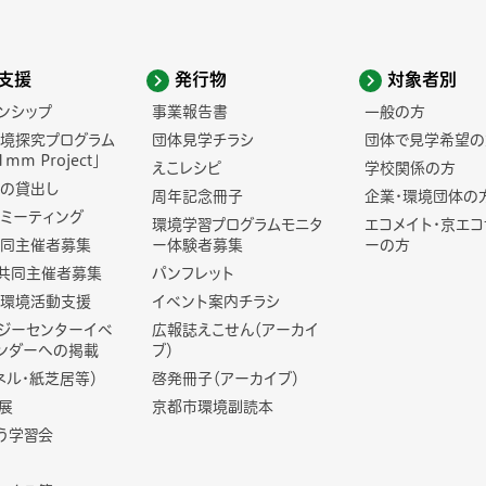
支援
発行物
対象者別
ンシップ
事業報告書
一般の方
境探究プログラム
団体見学チラシ
団体で見学希望の
1mm Project」
えこレシピ
学校関係の方
の貸出し
周年記念冊子
企業・環境団体の
ミーティング
環境学習プログラムモニタ
エコメイト・京エ
同主催者募集
ー体験者募集
ーの方
共同主催者募集
パンフレット
環境活動支援
イベント案内チラシ
ジーセンターイベ
広報誌えこせん（アーカイ
ンダーへの掲載
ブ）
ネル・紙芝居等）
啓発冊子（アーカイブ）
展
京都市環境副読本
う学習会