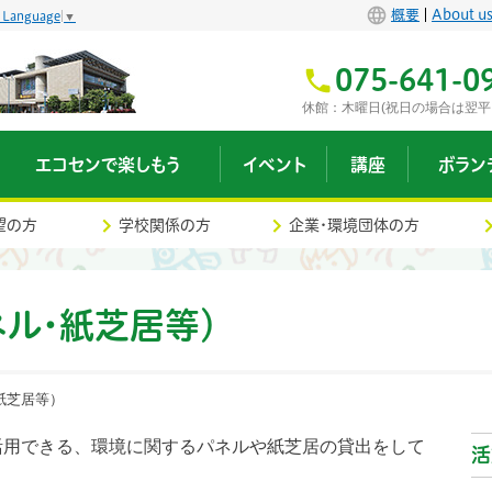
概要
About u
t Language
▼
075-641-0
休館：木曜日(祝日の場合は翌平
エコセンで楽しもう
イベント
講座
ボラン
望の方
学校関係の方
企業・環境団体の方
ネル・
紙芝居等）
紙芝居等）
活用できる、環境に関するパネルや紙芝居の貸出をして
活