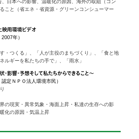
報告、日本への影響、温暖化の原因、海外の取組（コン
ること（省エネ・省資源・グリーンコンシューマー
上映用環境ビデオ
2007年）
す・つくる」、「人が主役のまちづくり」、「食と地
ネルギーを私たちの手で」、「雨水」
状・影響・予想そして私たちからできること〜
年、認定ＮＰＯ法人環境市民）
り
界の現実・異常気象・海面上昇・私達の生存への影
暖化の原因・気温上昇