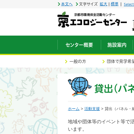
本文へ
文字サイズ
拡大
標準
Selec
センター概要
施設案内
一般の方
団体で見学希
貸出（パ
ホーム
>
活動支援
> 貸出（パネル・
地域や団体等のイベント等で
います。