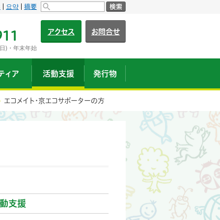
s
요약
摘要
検索
アクセス
お問合せ
911
日)・年末年始
ティア
活動支援
発行物
エコメイト・京エコサポーターの方
動支援