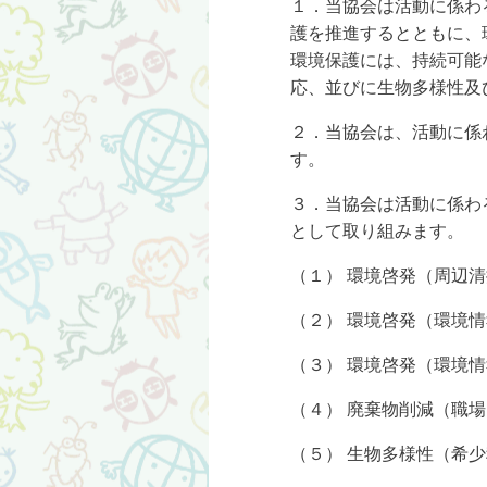
１．当協会は活動に係わ
護を推進するとともに、
環境保護には、持続可能
応、並びに生物多様性及
２．当協会は、活動に係
す。
３．当協会は活動に係わ
として取り組みます。
（１） 環境啓発（周辺
（２） 環境啓発（環境
（３） 環境啓発（環境
（４） 廃棄物削減（職
（５） 生物多様性（希