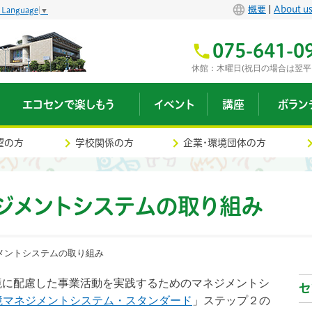
概要
About u
t Language
▼
075-641-0
休館：木曜日(祝日の場合は翌平
エコセンで楽しもう
イベント
講座
ボラン
望の方
学校関係の方
企業・環境団体の方
ジメントシステムの取り組み
メントシステムの取り組み
境に配慮した事業活動を実践するためのマネジメントシ
セ
境マネジメントシステム・スタンダード
」ステップ２の