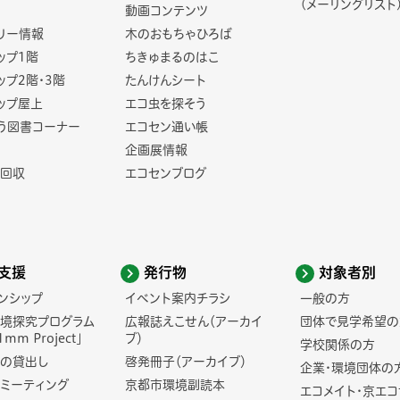
(メーリングリスト
動画コンテンツ
リー情報
木のおもちゃひろば
ップ1階
ちきゅまるのはこ
ップ2階・3階
たんけんシート
ップ屋上
エコ虫を探そう
う図書コーナー
エコセン通い帳
企画展情報
回収
エコセンブログ
支援
発行物
対象者別
ンシップ
イベント案内チラシ
一般の方
境探究プログラム
広報誌えこせん（アーカイ
団体で見学希望の
1mm Project」
ブ）
学校関係の方
の貸出し
啓発冊子（アーカイブ）
企業・環境団体の
ミーティング
京都市環境副読本
エコメイト・京エ