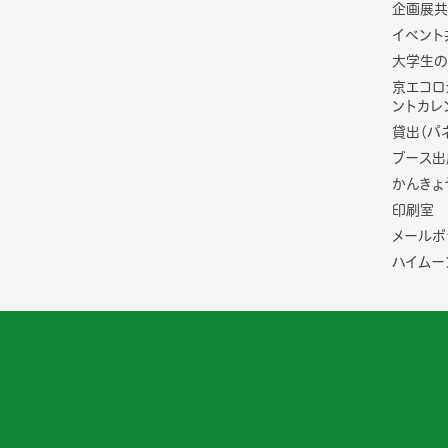
企画展共
イベント
大学生の
京エコロ
ントカレ
貸出（パ
ブース出
かんきょ
印刷室
メールボ
ハイムー