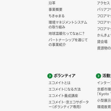
沿革
アクセス
事業概要
バリアフ
ちきゅまる
フロアマ
環境マネジメントシステム
フロアマ
の取り組み
フロアマ
地球温暖化ってなぁに？
かんきょ
パートナーシップを通じて
貸会場
の事業紹介
資源物の
ボランティア
活動
エコメイトとは
インター
エコメイトになる方法
京都市環
「Kyoto 
エコメイト養成講座
小型展示
エコメイト・京エコサポータ
ー(ボランティア専用)
環境教育