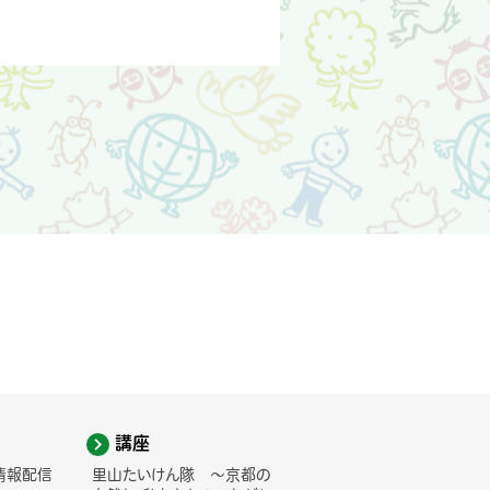
講座
情報配信
里山たいけん隊 ～京都の