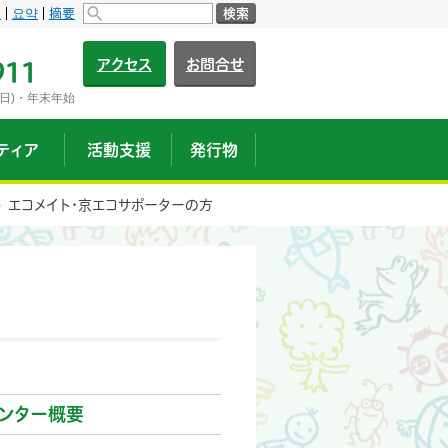
s
요약
摘要
検索
アクセス
お問合せ
911
日)・年末年始
ティア
活動支援
発行物
エコメイト・京エコサポーターの方
ンター概要