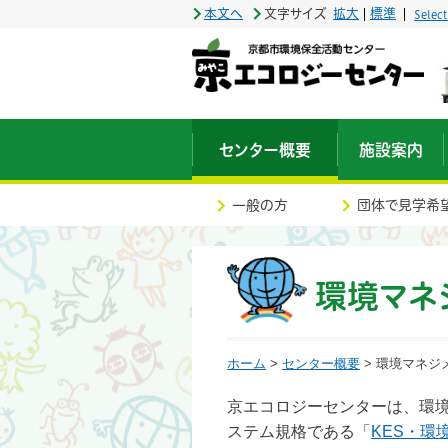
本文へ
文字サイズ
拡大
標準
Selec
センター概要
施設案内
一般の方
団体で見学希
環境マネ
ホーム
>
センター概要
> 環境マネジ
京エコロジーセンターは、環
ステム規格である「
KES・環