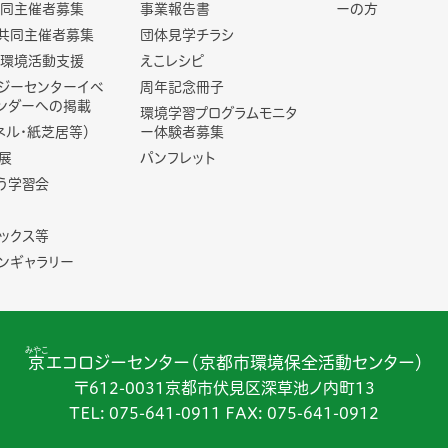
同主催者募集
事業報告書
ーの方
共同主催者募集
団体見学チラシ
環境活動支援
えこレシピ
ジーセンターイベ
周年記念冊子
ンダーへの掲載
環境学習プログラムモニタ
ネル・紙芝居等）
ー体験者募集
展
パンフレット
う学習会
ックス等
ンギャラリー
みやこ
京
エコロジーセンター（京都市環境保全活動センター）
〒612-0031京都市伏見区深草池ノ内町13
TEL:
075-641-0911
FAX: 075-641-0912