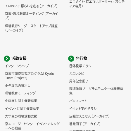
エコメイト・京エコサポーター(ボランテ
ていねいに暮らしを創る（アーカイブ）
ィア専用)
京都・環境教育ミーティング（アーカイ
ブ）
環境教育リーダースタートアップ講座
（アーカイブ）
活動支援
発行物
インターンシップ
団体見学チラシ
京都市環境探究プログラム「Kyoto
えこレシピ
1mm Project」
周年記念冊子
小型展示の貸出し
環境学習プログラムモニター体験者募
環境教育ミーティング
集
企画展共同主催者募集
パンフレット
イベント共同主催者募集
イベント案内チラシ
大学生の環境活動支援
広報誌えこせん（アーカイブ）
京エコロジーセンターイベントカレンダ
啓発冊子（アーカイブ）
ーへの掲載