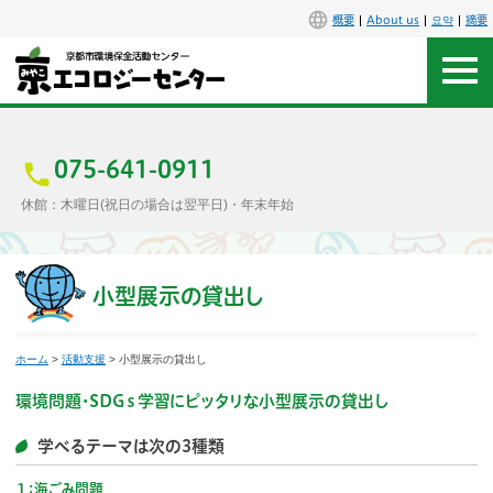
概要
About us
요약
摘要
アクセス
お問合せ
075-641-0911
休館：木曜日(祝日の場合は翌平日)・年末年始
センター概要
施設案内
小型展示の貸出し
エコセンで楽しもう
ホーム
>
活動支援
> 小型展示の貸出し
イベント
環境問題・SDGｓ学習にピッタリな小型展示の貸出し
学べるテーマは次の3種類
講座
１：海ごみ問題