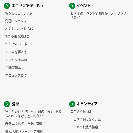
エコセンで楽しもう
イベント
おうちミュージアム
おすすめイベント情報配信 (メーリング
リスト)
動画コンテンツ
木のおもちゃひろば
ちきゅまるのはこ
たんけんシート
エコ虫を探そう
エコセン通い帳
企画展情報
エコセンブログ
講座
ボランティア
里山たいけん隊 ～京都の自然と、私た
エコメイトとは
ちとのつながりを知ろう！～
エコメイトになる方法
自然エネルギー学校・京都
エコメイト養成講座
環境活動パワーアップ講座