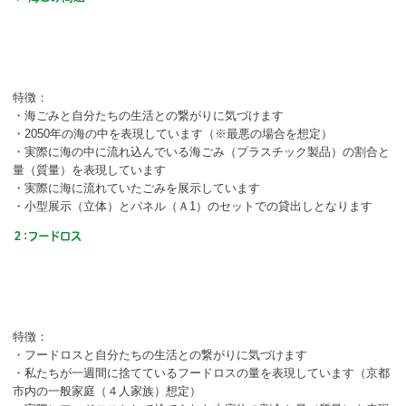
ボランティア
活動支援
発行物
特徴：
・海ごみと自分たちの生活との繋がりに気づけます
・2050年の海の中を表現しています（※最悪の場合を想定）
一般の方
・実際に海の中に流れ込んでいる海ごみ（プラスチック製品）の割合と
量（質量）を表現しています
・実際に海に流れていたごみを展示しています
団体で見学希望の方
・小型展示（立体）とパネル（Ａ1）のセットでの貸出しとなります
学校関係の方
２：フードロス
企業・環境団体の方
エコメイト・京エコサポーターの方
特徴：
・フードロスと自分たちの生活との繋がりに気づけます
・私たちが一週間に捨てているフードロスの量を表現しています（京都
市内の一般家庭（４人家族）想定）