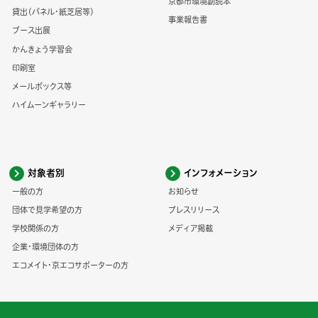
京都市環境副読本
貸出（パネル・紙芝居等）
事業報告書
ブース出展
かんきょう学習会
印刷室
メールボックス等
ハイムーンギャラリー
対象者別
インフォメーション
一般の方
お知らせ
団体で見学希望の方
プレスリリース
学校関係の方
メディア掲載
企業・環境団体の方
エコメイト・京エコサポーターの方