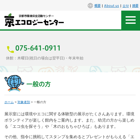
概要
About us
요약
摘要
アクセス
お問合せ
075-641-0911
休館：木曜日(祝日の場合は翌平日)・年末年始
センター概要
施設案内
一般の方
エコセンで楽しもう
ホーム
>
対象者別
> 一般の方
イベント
展示室には環境やエコに関する体験型の展示がたくさんあります。環境
ボランティアが楽しく館内をご案内します。また、幼児の方から楽しめ
る「エコ虫を探そう」や「木のおもちゃひろば」もあります。
講座
その他、指令に挑戦してスタンプを集めるとプレゼントがもらえる「エ