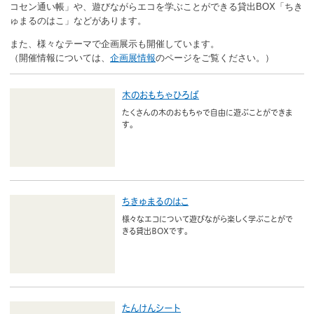
ボランティア
コセン通い帳」や、遊びながらエコを学ぶことができる貸出BOX「ちき
ゅまるのはこ」などがあります。
活動支援
また、様々なテーマで企画展示も開催しています。
（開催情報については、
企画展情報
のページをご覧ください。）
発行物
木のおもちゃひろば
たくさんの木のおもちゃで自由に遊ぶことができま
一般の方
す。
団体で見学希望の方
学校関係の方
ちきゅまるのはこ
企業・環境団体の方
様々なエコについて遊びながら楽しく学ぶことがで
きる貸出BOXです。
エコメイト・京エコサポーターの方
たんけんシート