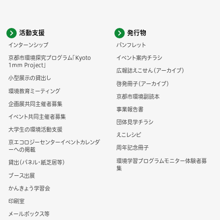
活動支援
発行物
インターンシップ
パンフレット
京都市環境探究プログラム「Kyoto
イベント案内チラシ
1mm Project」
広報誌えこせん（アーカイブ）
小型展示の貸出し
啓発冊子（アーカイブ）
環境教育ミーティング
京都市環境副読本
企画展共同主催者募集
事業報告書
イベント共同主催者募集
団体見学チラシ
大学生の環境活動支援
えこレシピ
京エコロジーセンターイベントカレンダ
周年記念冊子
ーへの掲載
環境学習プログラムモニター体験者募
貸出（パネル・紙芝居等）
集
ブース出展
かんきょう学習会
印刷室
メールボックス等