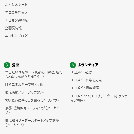
たんけんシート
エコ虫を探そう
エコセン通い帳
企画展情報
エコセンブログ
講座
ボランティア
里山たいけん隊 ～京都の自然と、私た
エコメイトとは
ちとのつながりを知ろう！～
エコメイトになる方法
自然エネルギー学校・京都
エコメイト養成講座
環境活動パワーアップ講座
エコメイト・京エコサポーター(ボランテ
ていねいに暮らしを創る（アーカイブ）
ィア専用)
京都・環境教育ミーティング（アーカイ
ブ）
環境教育リーダースタートアップ講座
（アーカイブ）