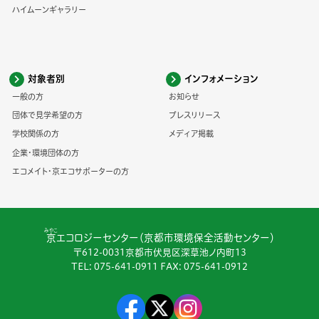
ハイムーンギャラリー
対象者別
インフォメーション
一般の方
お知らせ
団体で見学希望の方
プレスリリース
学校関係の方
メディア掲載
企業・環境団体の方
エコメイト・京エコサポーターの方
みやこ
京
エコロジーセンター（京都市環境保全活動センター）
〒612-0031京都市伏見区深草池ノ内町13
TEL:
075-641-0911
FAX: 075-641-0912