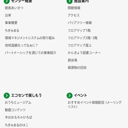
センター概要
施設案内
館長あいさつ
開館情報
沿革
アクセス
事業概要
バリアフリー情報
ちきゅまる
フロアマップ1階
環境マネジメントシステムの取り組み
フロアマップ2階・3階
地球温暖化ってなぁに？
フロアマップ屋上
パートナーシップを通じての事業紹介
かんきょう図書コーナー
貸会場
資源物の回収
エコセンで楽しもう
イベント
おうちミュージアム
おすすめイベント情報配信 (メーリング
リスト)
動画コンテンツ
木のおもちゃひろば
ちきゅまるのはこ