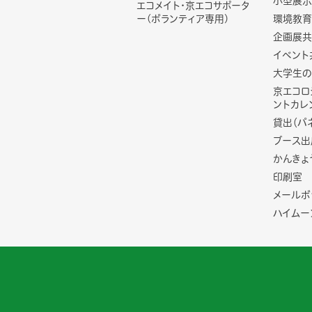
小型展示
エコメイト・京エコサポータ
ー(ボランティア専用)
環境教育
企画展共
イベント
大学生の
京エコロ
ントカレ
貸出（パ
ブース出
かんきょ
印刷室
メールボ
ハイムー