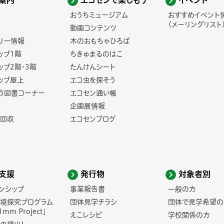
案内
エコセンで楽しもう
イベント
おうちミュージアム
おすすめイベント
(メーリングリスト
動画コンテンツ
リー情報
木のおもちゃひろば
ップ1階
ちきゅまるのはこ
ップ2階・3階
たんけんシート
ップ屋上
エコ虫を探そう
う図書コーナー
エコセン通い帳
企画展情報
回収
エコセンブログ
支援
発行物
対象者別
ンシップ
事業報告書
一般の方
境探究プログラム
団体見学チラシ
団体で見学希望の
1mm Project」
えこレシピ
学校関係の方