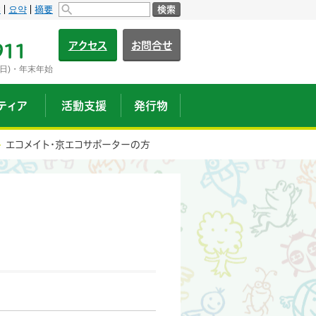
s
요약
摘要
検索
アクセス
お問合せ
911
日)・年末年始
ティア
活動支援
発行物
エコメイト・京エコサポーターの方