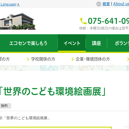
概要
About u
t Language
▼
075-641-0
休館：木曜日(祝日の場合は翌平
エコセンで楽しもう
イベント
講座
ボラン
望の方
学校関係の方
企業・環境団体の方
「世界のこども環境絵画展」
無料
展示「世界のこども環境絵画展」