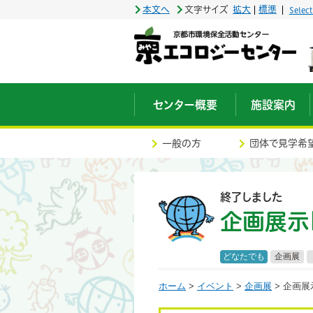
本文へ
文字サイズ
拡大
標準
Selec
センター概要
施設案内
一般の方
団体で見学希
終了しました
企画展示
どなたでも
企画展
ホーム
>
イベント
>
企画展
> 企画