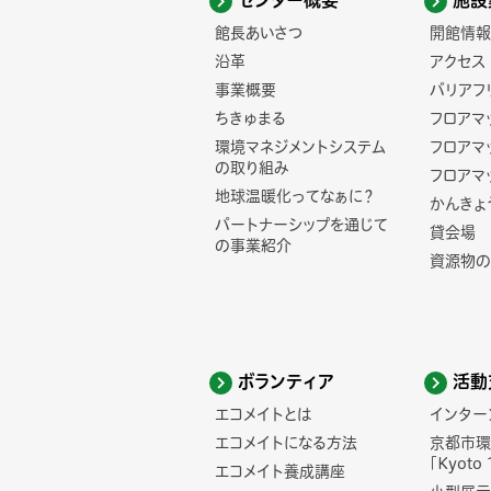
センター概要
施設
館長あいさつ
開館情報
沿革
アクセス
事業概要
バリアフ
ちきゅまる
フロアマ
環境マネジメントシステム
フロアマ
の取り組み
フロアマ
地球温暖化ってなぁに？
かんきょ
パートナーシップを通じて
貸会場
の事業紹介
資源物の
ボランティア
活動
エコメイトとは
インター
エコメイトになる方法
京都市環
「Kyoto 
エコメイト養成講座