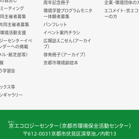
の貸出し
周年記念冊子
企業・環境団体の
ミーティング
環境学習プログラムモニタ
エコメイト・京エ
同主催者募集
ー体験者募集
ーの方
共同主催者募集
パンフレット
環境活動支援
イベント案内チラシ
ジーセンターイベ
広報誌えこせん（アーカイ
ンダーへの掲載
ブ）
ネル・紙芝居等）
啓発冊子（アーカイブ）
展
京都市環境副読本
う学習会
ックス等
ンギャラリー
みやこ
京
エコロジーセンター（京都市環境保全活動センター）
〒612-0031京都市伏見区深草池ノ内町13