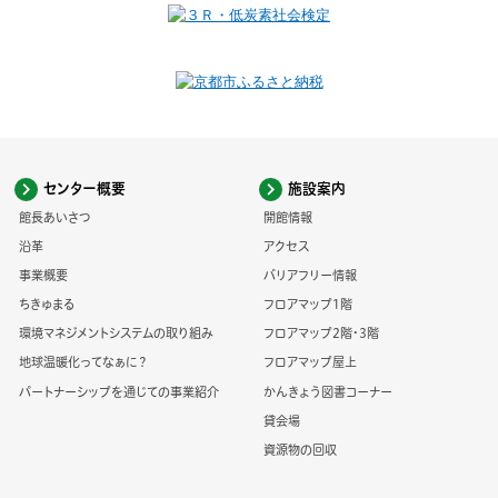
センター概要
施設案内
館長あいさつ
開館情報
沿革
アクセス
事業概要
バリアフリー情報
ちきゅまる
フロアマップ1階
環境マネジメントシステムの取り組み
フロアマップ2階・3階
地球温暖化ってなぁに？
フロアマップ屋上
パートナーシップを通じての事業紹介
かんきょう図書コーナー
貸会場
資源物の回収