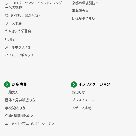
京エコロジーセンターイベントカレンダ
京都市環境副読本
ーへの掲載
事業報告書
貸出（パネル・紙芝居等）
団体見学チラシ
ブース出展
かんきょう学習会
印刷室
メールボックス等
ハイムーンギャラリー
対象者別
インフォメーション
一般の方
お知らせ
団体で見学希望の方
プレスリリース
学校関係の方
メディア掲載
企業・環境団体の方
エコメイト・京エコサポーターの方