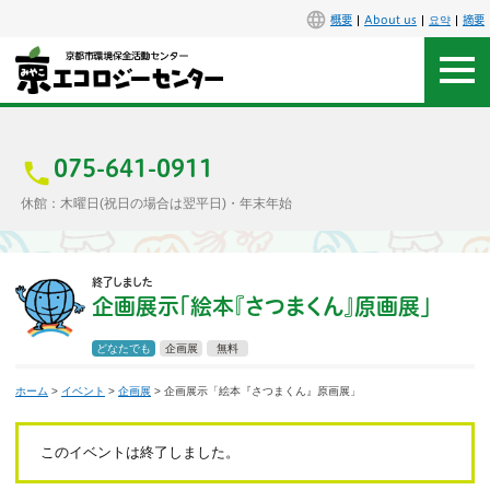
概要
About us
요약
摘要
アクセス
お問合せ
075-641-0911
休館：木曜日(祝日の場合は翌平日)・年末年始
センター概要
終了しました
施設案内
企画展示「絵本『さつまくん』原画展」
エコセンで楽しもう
どなたでも
企画展
無料
ホーム
>
イベント
>
企画展
> 企画展示「絵本『さつまくん』原画展」
イベント
講座
このイベントは終了しました。