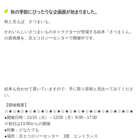
ボランティア
秋の季節にぴったりな企画展が始まりました。
活動支援
秋と言えば、さつまいも。
かわいらしいさつまいものキャラクターが登場する絵本『さつまくん』
発行物
の原画展を、京エコロジーセンターで開催中です。
一般の方
団体で見学希望の方
学校関係の方
絵本も合わせて置いていますので、手に取り原画と見比べてみてくださ
企業・環境団体の方
い。
エコメイト・京エコサポーターの方
【開催概要】
☆★☆★☆★☆★☆★☆★☆★☆★☆★☆★☆★☆★☆★☆★☆★☆★
●開催日時：11/15（火）～12/26（月）9:00～17:00
※初日は13:00からの開催
●対象：どなたでも
●場所：京エコロジーセンター 1階 エントランス