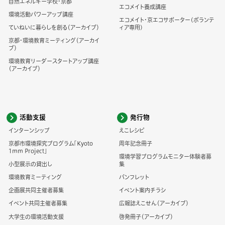
自然エネルギー学校・京都
エコメイト養成講座
環境活動パワーアップ講座
エコメイト・京エコサポーター(ボランテ
ていねいに暮らしを創る（アーカイブ）
ィア専用)
京都・環境教育ミーティング（アーカイ
ブ）
環境教育リーダースタートアップ講座
（アーカイブ）
活動支援
発行物
インターンシップ
えこレシピ
京都市環境探究プログラム「Kyoto
周年記念冊子
1mm Project」
環境学習プログラムモニター体験者募
小型展示の貸出し
集
環境教育ミーティング
パンフレット
企画展共同主催者募集
イベント案内チラシ
イベント共同主催者募集
広報誌えこせん（アーカイブ）
大学生の環境活動支援
啓発冊子（アーカイブ）