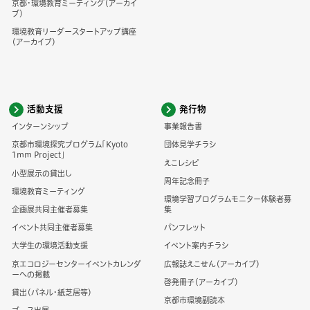
京都・環境教育ミーティング（アーカイ
ブ）
環境教育リーダースタートアップ講座
（アーカイブ）
活動支援
発行物
インターンシップ
事業報告書
京都市環境探究プログラム「Kyoto
団体見学チラシ
1mm Project」
えこレシピ
小型展示の貸出し
周年記念冊子
環境教育ミーティング
環境学習プログラムモニター体験者募
企画展共同主催者募集
集
イベント共同主催者募集
パンフレット
大学生の環境活動支援
イベント案内チラシ
京エコロジーセンターイベントカレンダ
広報誌えこせん（アーカイブ）
ーへの掲載
啓発冊子（アーカイブ）
貸出（パネル・紙芝居等）
京都市環境副読本