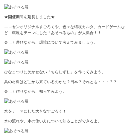
ボランティア
活動支援
★開催期間を延長しました★
エコセンオリジナルすごろくや、色々な環境カルタ、カードゲームな
発行物
ど、環境をテーマにした「あそべるもの」が大集合！！
楽しく遊びながら、環境について考えてみましょう。
一般の方
団体で見学希望の方
ひなまつりに欠かせない「ちらしずし」を作ってみよう。
学校関係の方
具の材料はどこから来ているのかな？日本？それとも・・・？？
企業・環境団体の方
楽しく作りながら、知ってみよう。
エコメイト・京エコサポーターの方
水をテーマにした大きなすごろく！
水の流れや、水の使い方について知ることができるよ。