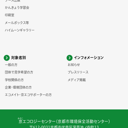
ブース出展
かんきょう学習会
印刷室
メールボックス等
ハイムーンギャラリー
対象者別
インフォメーション
一般の方
お知らせ
団体で見学希望の方
プレスリリース
学校関係の方
メディア掲載
企業・環境団体の方
エコメイト・京エコサポーターの方
みやこ
京
エコロジーセンター（京都市環境保全活動センター）
〒612-0031京都市伏見区深草池ノ内町13