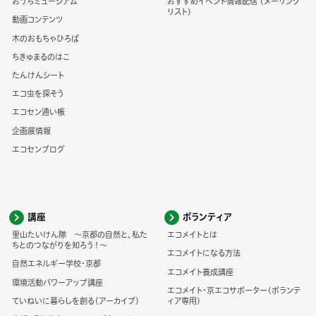
おうちミュージアム
おすすめイベント情報配信 (メーリング
リスト)
動画コンテンツ
木のおもちゃひろば
ちきゅまるのはこ
たんけんシート
エコ虫を探そう
エコセン通い帳
企画展情報
エコセンブログ
講座
ボランティア
里山たいけん隊 ～京都の自然と、私た
エコメイトとは
ちとのつながりを知ろう！～
エコメイトになる方法
自然エネルギー学校・京都
エコメイト養成講座
環境活動パワーアップ講座
エコメイト・京エコサポーター(ボランテ
ていねいに暮らしを創る（アーカイブ）
ィア専用)