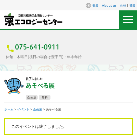
概要
About us
요약
摘要
アクセス
お問合せ
075-641-0911
休館：木曜日(祝日の場合は翌平日)・年末年始
センター概要
終了しました
施設案内
あそべる展
エコセンで楽しもう
企画展
無料
ホーム
>
イベント
>
企画展
> あそべる展
イベント
講座
このイベントは終了しました。