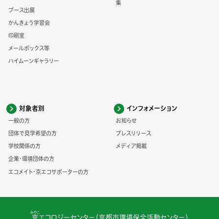
集
ブース出展
かんきょう学習会
印刷室
メールボックス等
ハイムーンギャラリー
対象者別
インフォメーション
一般の方
お知らせ
団体で見学希望の方
プレスリリース
学校関係の方
メディア掲載
企業・環境団体の方
エコメイト・京エコサポーターの方
みやこ
京
エコロジーセンター（京都市環境保全活動センター）