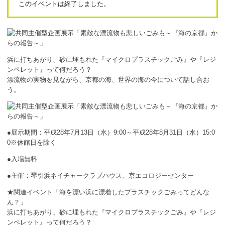
このイベントは終了しました。
ボランティア
活動支援
発行物
浜に打ちあがり、砂に埋もれた『マイクロプラスチックごみ』や『レジ
ンペレット』って何だろう？
漂流物の実物を見ながら、京都の海、世界の海の今について話し合お
一般の方
う。
団体で見学希望の方
学校関係の方
●展示期間：平成28年7月13日（水）9:00～平成28年8月31日（水）15:0
0※休館日を除く
企業・環境団体の方
●入場無料
エコメイト・京エコサポーターの方
●主催：琴引浜ネイチャークラブハウス、京エコロジーセンター
★関連イベント「海を漂い浜に漂着したプラスチックごみってどんな
ん？」
浜に打ちあがり、砂に埋もれた『マイクロプラスチックごみ』や『レジ
ンペレット』って何だろう？