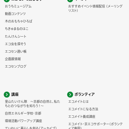
おうちミュージアム
おすすめイベント情報配信 (メーリング
リスト)
動画コンテンツ
木のおもちゃひろば
ちきゅまるのはこ
たんけんシート
エコ虫を探そう
エコセン通い帳
企画展情報
エコセンブログ
講座
ボランティア
里山たいけん隊 ～京都の自然と、私た
エコメイトとは
ちとのつながりを知ろう！～
エコメイトになる方法
自然エネルギー学校・京都
エコメイト養成講座
環境活動パワーアップ講座
エコメイト・京エコサポーター(ボランテ
ていねいに暮らしを創る（アーカイブ）
ィア専用)