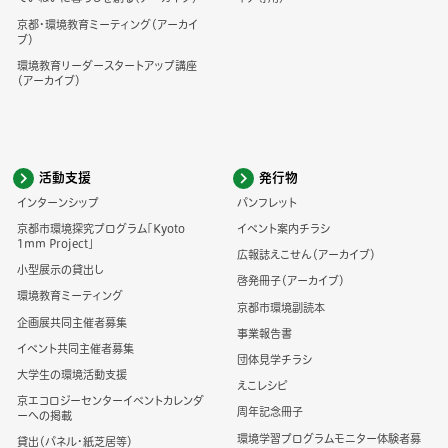
京都・環境教育ミーティング（アーカイ
ブ）
環境教育リーダースタートアップ講座
（アーカイブ）
活動支援
発行物
インターンシップ
パンフレット
京都市環境探究プログラム「Kyoto
イベント案内チラシ
1mm Project」
広報誌えこせん（アーカイブ）
小型展示の貸出し
啓発冊子（アーカイブ）
環境教育ミーティング
京都市環境副読本
企画展共同主催者募集
事業報告書
イベント共同主催者募集
団体見学チラシ
大学生の環境活動支援
えこレシピ
京エコロジーセンターイベントカレンダ
周年記念冊子
ーへの掲載
環境学習プログラムモニター体験者募
貸出（パネル・紙芝居等）