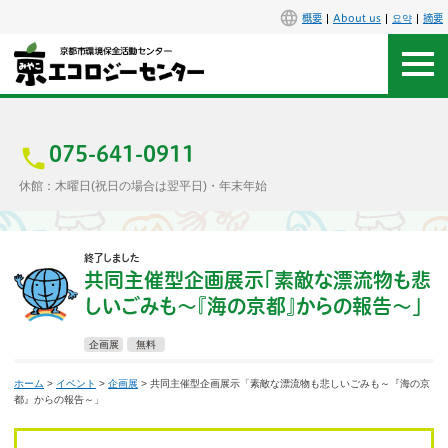
概要
About us
요약
摘要
アクセス
お問合せ
075-641-0911
休館：木曜日(祝日の場合は翌平日)・年末年始
センター概要
終了しました
施設案内
共同主催型企画展示「素敵な漂流物も悲
しいごみも〜『海の京都』からの報告〜」
エコセンで楽しもう
企画展
無料
イベント
ホーム
>
イベント
>
企画展
> 共同主催型企画展示「素敵な漂流物も悲しいごみも～『海の京
都』からの報告～」
講座