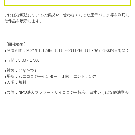
ボランティア
いけばな療法についての解説や、使わなくなった玉子パック等を利用し
活動支援
た作品を展示します。
発行物
【開催概要】
一般の方
●開催期間：2024年1月29日（月）～2月12日（月・祝）※休館日を除く
●時間：9:00～17:00
団体で見学希望の方
●対象：どなたでも
学校関係の方
●場所：京エコロジーセンター １階 エントランス
●入場：無料
企業・環境団体の方
●共催：NPO法人フラワー・サイコロジー協会、日本いけばな療法学会
エコメイト・京エコサポーターの方