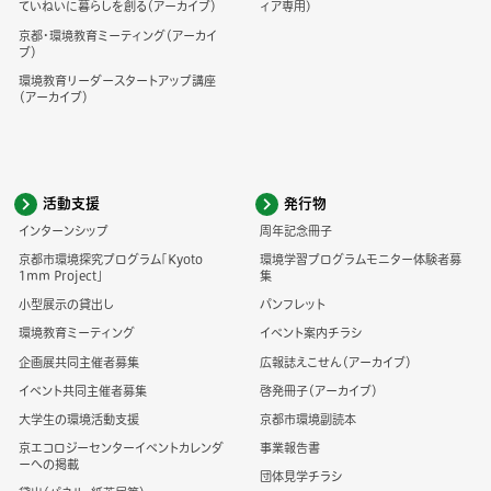
ていねいに暮らしを創る（アーカイブ）
ィア専用)
京都・環境教育ミーティング（アーカイ
ブ）
環境教育リーダースタートアップ講座
（アーカイブ）
活動支援
発行物
インターンシップ
周年記念冊子
京都市環境探究プログラム「Kyoto
環境学習プログラムモニター体験者募
1mm Project」
集
小型展示の貸出し
パンフレット
環境教育ミーティング
イベント案内チラシ
企画展共同主催者募集
広報誌えこせん（アーカイブ）
イベント共同主催者募集
啓発冊子（アーカイブ）
大学生の環境活動支援
京都市環境副読本
京エコロジーセンターイベントカレンダ
事業報告書
ーへの掲載
団体見学チラシ