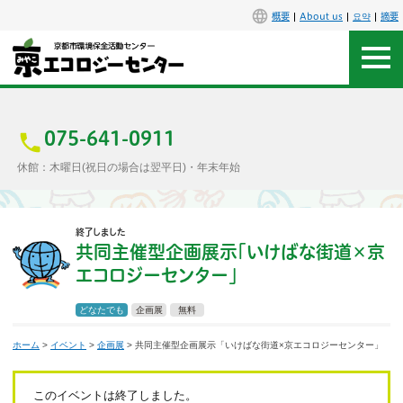
概要
About us
요약
摘要
アクセス
お問合せ
075-641-0911
休館：木曜日(祝日の場合は翌平日)・年末年始
センター概要
終了しました
施設案内
共同主催型企画展示「いけばな街道×京
エコロジーセンター」
エコセンで楽しもう
どなたでも
企画展
無料
イベント
ホーム
>
イベント
>
企画展
> 共同主催型企画展示「いけばな街道×京エコロジーセンター」
講座
このイベントは終了しました。