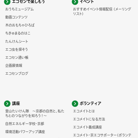
エコセンで楽しもう
イベント
おうちミュージアム
おすすめイベント情報配信 (メーリング
リスト)
動画コンテンツ
木のおもちゃひろば
ちきゅまるのはこ
たんけんシート
エコ虫を探そう
エコセン通い帳
企画展情報
エコセンブログ
講座
ボランティア
里山たいけん隊 ～京都の自然と、私た
エコメイトとは
ちとのつながりを知ろう！～
エコメイトになる方法
自然エネルギー学校・京都
エコメイト養成講座
環境活動パワーアップ講座
エコメイト・京エコサポーター(ボランテ