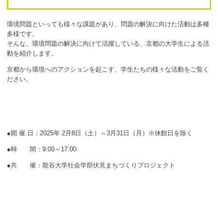
ボランティア
環境問題といっても様々な課題があり、問題の解決に向けた活動は多種
活動支援
多様です。
そんな、環境問題の解決に向けて活躍している、京都の大学生による活
発行物
動を紹介します。
京都から環境へのアクションを起こす、学生たちの様々な活動をご覧く
ださい。
一般の方
団体で見学希望の方
学校関係の方
●開 催 日：2025年 2月8日（土）～3月31日（月）※休館日を除く
企業・環境団体の方
●時 間：9:00～17:00
エコメイト・京エコサポーターの方
●共 催：龍谷大学社会学部伏見まちづくりプロジェクト