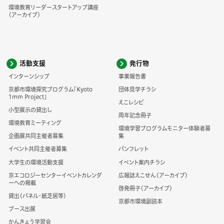
環境教育リーダースタートアップ講座
（アーカイブ）
活動支援
発行物
インターンシップ
事業報告書
京都市環境探究プログラム「Kyoto
団体見学チラシ
1mm Project」
えこレシピ
小型展示の貸出し
周年記念冊子
環境教育ミーティング
環境学習プログラムモニター体験者募
企画展共同主催者募集
集
イベント共同主催者募集
パンフレット
大学生の環境活動支援
イベント案内チラシ
京エコロジーセンターイベントカレンダ
広報誌えこせん（アーカイブ）
ーへの掲載
啓発冊子（アーカイブ）
貸出（パネル・紙芝居等）
京都市環境副読本
ブース出展
かんきょう学習会