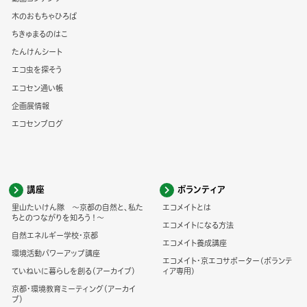
木のおもちゃひろば
ちきゅまるのはこ
たんけんシート
エコ虫を探そう
エコセン通い帳
企画展情報
エコセンブログ
講座
ボランティア
里山たいけん隊 ～京都の自然と、私た
エコメイトとは
ちとのつながりを知ろう！～
エコメイトになる方法
自然エネルギー学校・京都
エコメイト養成講座
環境活動パワーアップ講座
エコメイト・京エコサポーター(ボランテ
ていねいに暮らしを創る（アーカイブ）
ィア専用)
京都・環境教育ミーティング（アーカイ
ブ）