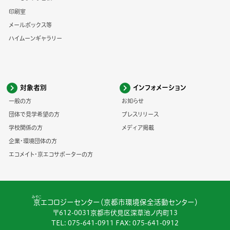
印刷室
メールボックス等
ハイムーンギャラリー
対象者別
インフォメーション
一般の方
お知らせ
団体で見学希望の方
プレスリリース
学校関係の方
メディア掲載
企業・環境団体の方
エコメイト・京エコサポーターの方
みやこ
京
エコロジーセンター（京都市環境保全活動センター）
〒612-0031京都市伏見区深草池ノ内町13
TEL:
075-641-0911
FAX: 075-641-0912