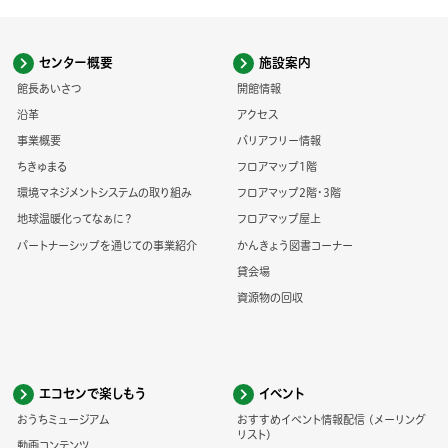
センター概要
施設案内
館長あいさつ
開館情報
沿革
アクセス
事業概要
バリアフリー情報
ちきゅまる
フロアマップ1階
環境マネジメントシステムの取り組み
フロアマップ2階・3階
地球温暖化ってなぁに？
フロアマップ屋上
パートナーシップを通じての事業紹介
かんきょう図書コーナー
貸会場
資源物の回収
エコセンで楽しもう
イベント
おうちミュージアム
おすすめイベント情報配信 (メーリング
リスト)
動画コンテンツ