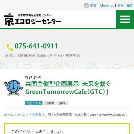
概要
About us
요약
摘要
アクセス
お問合せ
075-641-0911
休館：木曜日(祝日の場合は翌平日)・年末年始
センター概要
終了しました
施設案内
共同主催型企画展示「未来を繋ぐ
GreenTomorrowCafe(GTC)」
エコセンで楽しもう
どなたでも
企画展
無料
イベント
ホーム
>
イベント
>
企画展
> 共同主催型企画展示「未来を繋ぐGreenTomorrowCafe(GTC)」
講座
このイベントは終了しました。