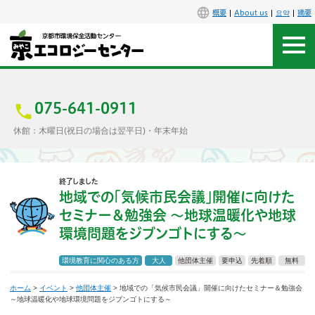
概要
About us
요약
摘要
アクセス
お問合せ
075-641-0911
休館：木曜日(祝日の場合は翌平日)・年末年始
センター概要
終了しました
施設案内
地域での「気候市民会議」開催に向けた
セミナー＆勉強会
〜地球温暖化や地球
エコセンで楽しもう
環境問題をジブンゴトにする〜
イベント
環境教育に関心のある方
大人
他団体主催
要申込
先着順
無料
講座
ホーム
>
イベント
>
他団体主催
> 地域での「気候市民会議」開催に向けたセミナー＆勉強会
～地球温暖化や地球環境問題をジブンゴトにする～