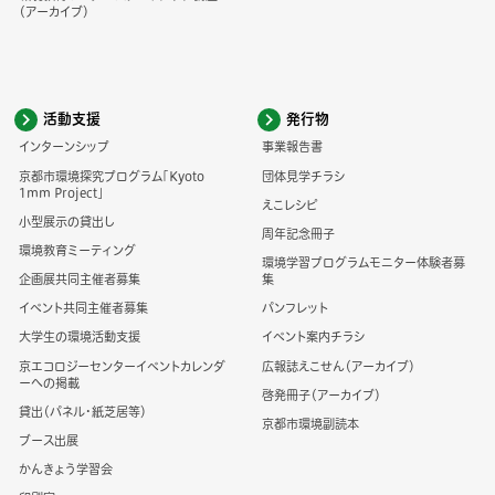
（アーカイブ）
活動支援
発行物
インターンシップ
事業報告書
京都市環境探究プログラム「Kyoto
団体見学チラシ
1mm Project」
えこレシピ
小型展示の貸出し
周年記念冊子
環境教育ミーティング
環境学習プログラムモニター体験者募
企画展共同主催者募集
集
イベント共同主催者募集
パンフレット
大学生の環境活動支援
イベント案内チラシ
京エコロジーセンターイベントカレンダ
広報誌えこせん（アーカイブ）
ーへの掲載
啓発冊子（アーカイブ）
貸出（パネル・紙芝居等）
京都市環境副読本
ブース出展
かんきょう学習会