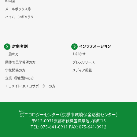
印刷室
メールボックス等
ハイムーンギャラリー
対象者別
インフォメーション
一般の方
お知らせ
団体で見学希望の方
プレスリリース
学校関係の方
メディア掲載
企業・環境団体の方
エコメイト・京エコサポーターの方
みやこ
京
エコロジーセンター（京都市環境保全活動センター）
〒612-0031京都市伏見区深草池ノ内町13
TEL:
075-641-0911
FAX: 075-641-0912