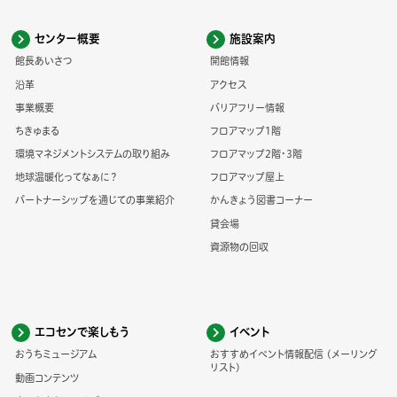
センター概要
施設案内
館長あいさつ
開館情報
沿革
アクセス
事業概要
バリアフリー情報
ちきゅまる
フロアマップ1階
環境マネジメントシステムの取り組み
フロアマップ2階・3階
地球温暖化ってなぁに？
フロアマップ屋上
パートナーシップを通じての事業紹介
かんきょう図書コーナー
貸会場
資源物の回収
エコセンで楽しもう
イベント
おうちミュージアム
おすすめイベント情報配信 (メーリング
リスト)
動画コンテンツ