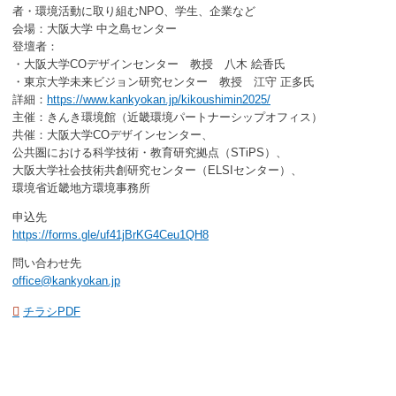
者・環境活動に取り組むNPO、学生、企業など
会場：大阪大学 中之島センター
登壇者：
・大阪大学COデザインセンター 教授 八木 絵香氏
・東京大学未来ビジョン研究センター 教授 江守 正多氏
詳細：
https://www.kankyokan.jp/kikoushimin2025/
主催：きんき環境館（近畿環境パートナーシップオフィス）
共催：大阪大学COデザインセンター、
公共圏における科学技術・教育研究拠点（STiPS）、
大阪大学社会技術共創研究センター（ELSIセンター）、
環境省近畿地方環境事務所
申込先
https://forms.gle/uf41jBrKG4Ceu1QH8
問い合わせ先
office@kankyokan.jp
チラシPDF