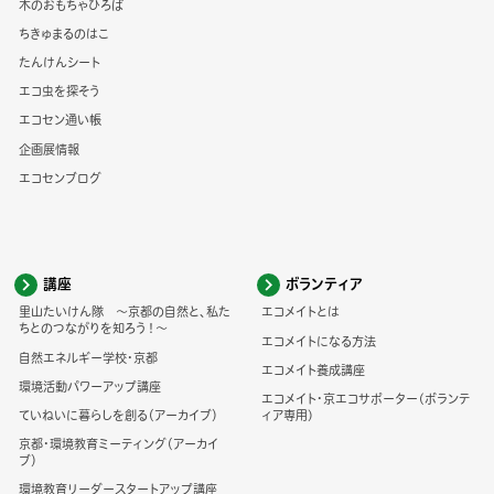
木のおもちゃひろば
ちきゅまるのはこ
たんけんシート
エコ虫を探そう
エコセン通い帳
企画展情報
エコセンブログ
講座
ボランティア
里山たいけん隊 ～京都の自然と、私た
エコメイトとは
ちとのつながりを知ろう！～
エコメイトになる方法
自然エネルギー学校・京都
エコメイト養成講座
環境活動パワーアップ講座
エコメイト・京エコサポーター(ボランテ
ていねいに暮らしを創る（アーカイブ）
ィア専用)
京都・環境教育ミーティング（アーカイ
ブ）
環境教育リーダースタートアップ講座