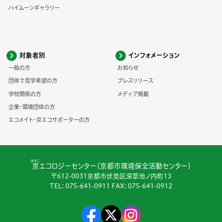
ハイムーンギャラリー
対象者別
インフォメーション
一般の方
お知らせ
団体で見学希望の方
プレスリリース
学校関係の方
メディア掲載
企業・環境団体の方
エコメイト・京エコサポーターの方
みやこ
京
エコロジーセンター（京都市環境保全活動センター）
〒612-0031京都市伏見区深草池ノ内町13
TEL:
075-641-0911
FAX: 075-641-0912