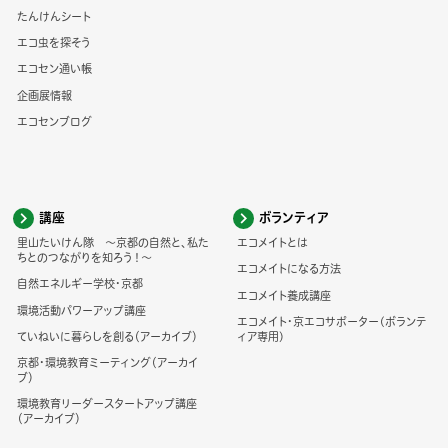
たんけんシート
エコ虫を探そう
エコセン通い帳
企画展情報
エコセンブログ
講座
ボランティア
里山たいけん隊 ～京都の自然と、私た
エコメイトとは
ちとのつながりを知ろう！～
エコメイトになる方法
自然エネルギー学校・京都
エコメイト養成講座
環境活動パワーアップ講座
エコメイト・京エコサポーター(ボランテ
ていねいに暮らしを創る（アーカイブ）
ィア専用)
京都・環境教育ミーティング（アーカイ
ブ）
環境教育リーダースタートアップ講座
（アーカイブ）