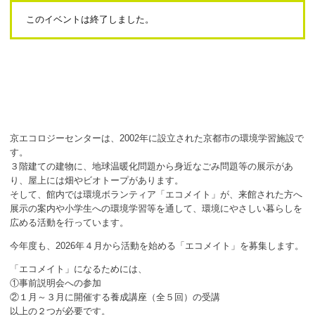
ボランティア
このイベントは終了しました。
活動支援
発行物
一般の方
京エコロジーセンターは、2002年に設立された京都市の環境学習施設で
団体で見学希望の方
す。
３階建ての建物に、地球温暖化問題から身近なごみ問題等の展示があ
学校関係の方
り、屋上には畑やビオトープがあります。
そして、館内では環境ボランティア「エコメイト」が、来館された方へ
企業・環境団体の方
展示の案内や小学生への環境学習等を通して、環境にやさしい暮らしを
広める活動を行っています。
エコメイト・京エコサポーターの方
今年度も、2026年４月から活動を始める「エコメイト」を募集します。
「エコメイト」になるためには、
①事前説明会への参加
②１月～３月に開催する養成講座（全５回）の受講
以上の２つが必要です。