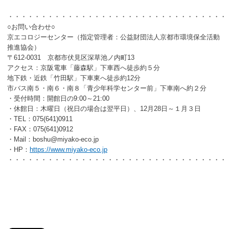
・・・・・・・・・・・・・・・・・・・・・・・・・・・・・・・・・
○お問い合わせ○
京エコロジーセンター（指定管理者：公益財団法人京都市環境保全活動
推進協会）
〒612-0031 京都市伏見区深草池ノ内町13
アクセス：京阪電車「藤森駅」下車西へ徒歩約５分
地下鉄・近鉄「竹田駅」下車東へ徒歩約12分
市バス南５・南６・南８「青少年科学センター前」下車南へ約２分
・受付時間：開館日の9:00～21:00
・休館日：木曜日（祝日の場合は翌平日）、12月28日～１月３日
・TEL：075(641)0911
・FAX：075(641)0912
・Mail：boshu@miyako-eco.jp
・HP：
https://www.miyako-eco.jp
・・・・・・・・・・・・・・・・・・・・・・・・・・・・・・・・・