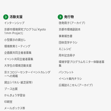
活動支援
発行物
インターンシップ
啓発冊子（アーカイブ）
京都市環境探究プログラム「Kyoto
京都市環境副読本
1mm Project」
事業報告書
小型展示の貸出し
団体見学チラシ
環境教育ミーティング
えこレシピ
企画展共同主催者募集
周年記念冊子
イベント共同主催者募集
環境学習プログラムモニター体験者募
大学生の環境活動支援
集
京エコロジーセンターイベントカレンダ
パンフレット
ーへの掲載
イベント案内チラシ
貸出（パネル・紙芝居等）
広報誌えこせん（アーカイブ）
ブース出展
かんきょう学習会
印刷室
メールボックス等