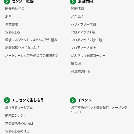
センター概要
施設案内
館長あいさつ
開館情報
沿革
アクセス
事業概要
バリアフリー情報
ちきゅまる
フロアマップ1階
環境マネジメントシステムの取り組み
フロアマップ2階・3階
地球温暖化ってなぁに？
フロアマップ屋上
パートナーシップを通じての事業紹介
かんきょう図書コーナー
貸会場
資源物の回収
エコセンで楽しもう
イベント
おうちミュージアム
おすすめイベント情報配信 (メーリング
リスト)
動画コンテンツ
木のおもちゃひろば
ちきゅまるのはこ