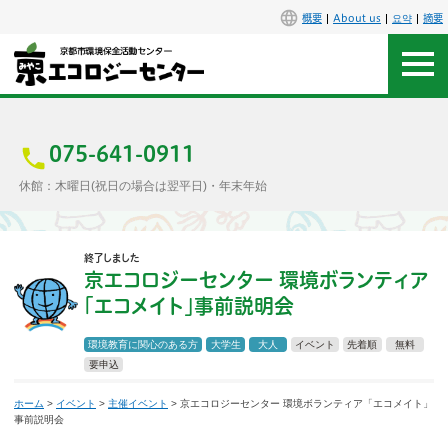
概要
About us
요약
摘要
アクセス
お問合せ
075-641-0911
休館：木曜日(祝日の場合は翌平日)・年末年始
センター概要
終了しました
施設案内
京エコロジーセンター 環境ボランティア
「エコメイト」事前説明会
エコセンで楽しもう
環境教育に関心のある方
大学生
大人
イベント
先着順
無料
イベント
要申込
ホーム
>
イベント
>
主催イベント
> 京エコロジーセンター 環境ボランティア「エコメイト」
講座
事前説明会