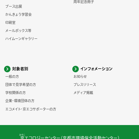
周年記念冊子
ブース出展
かんきょう学習会
印刷室
メールボックス等
ハイムーンギャラリー
対象者別
インフォメーション
一般の方
お知らせ
団体で見学希望の方
プレスリリース
学校関係の方
メディア掲載
企業・環境団体の方
エコメイト・京エコサポーターの方
みやこ
京
エコロジーセンター（京都市環境保全活動センター）