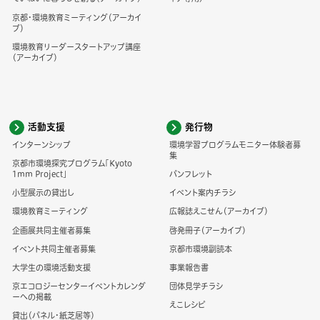
京都・環境教育ミーティング（アーカイ
ブ）
環境教育リーダースタートアップ講座
（アーカイブ）
活動支援
発行物
インターンシップ
環境学習プログラムモニター体験者募
集
京都市環境探究プログラム「Kyoto
1mm Project」
パンフレット
小型展示の貸出し
イベント案内チラシ
環境教育ミーティング
広報誌えこせん（アーカイブ）
企画展共同主催者募集
啓発冊子（アーカイブ）
イベント共同主催者募集
京都市環境副読本
大学生の環境活動支援
事業報告書
京エコロジーセンターイベントカレンダ
団体見学チラシ
ーへの掲載
えこレシピ
貸出（パネル・紙芝居等）