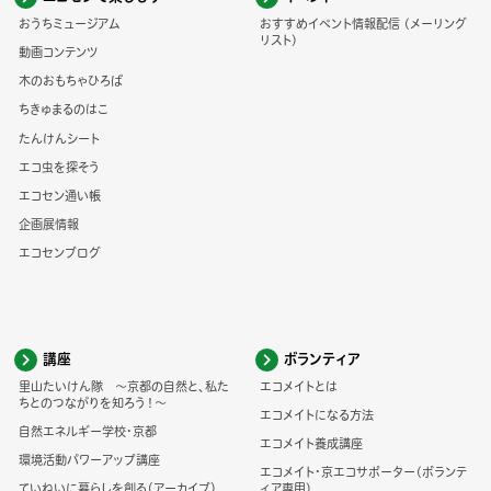
おうちミュージアム
おすすめイベント情報配信 (メーリング
リスト)
動画コンテンツ
木のおもちゃひろば
ちきゅまるのはこ
たんけんシート
エコ虫を探そう
エコセン通い帳
企画展情報
エコセンブログ
講座
ボランティア
里山たいけん隊 ～京都の自然と、私た
エコメイトとは
ちとのつながりを知ろう！～
エコメイトになる方法
自然エネルギー学校・京都
エコメイト養成講座
環境活動パワーアップ講座
エコメイト・京エコサポーター(ボランテ
ていねいに暮らしを創る（アーカイブ）
ィア専用)