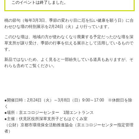
このイベントは終了しました。
ボランティア
活動支援
桃の節句（毎年3月3日、季節の変わり目に厄を払い健康を願う日）に合
わせひな壇の特別展示を2月24日（火）より行っています。
発行物
このひな壇は、地域の方が使わなくなり廃棄する予定だったひな壇を深
草支所が譲り受け、季節の行事を伝える展示として活用しているもので
す。
一般の方
新品ではないため、よく見ると一部紛失している道具もありますが、そ
団体で見学希望の方
れらも含めてご覧ください。
学校関係の方
企業・環境団体の方
●開催日時：2月24日（火）～3月8日（日）9:00～17:00 ※休館日を除
エコメイト・京エコサポーターの方
く
●場所：京エコロジーセンター 1階エントランス
●主催：伏見区役所深草支所子どもはぐくみ室
（公財）京都市環境保全活動推進協会（京エコロジーセンター指定管理
者）