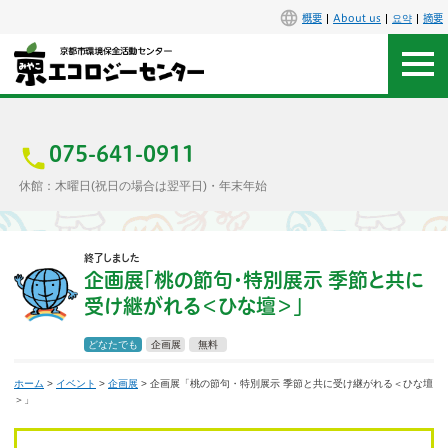
概要
About us
요약
摘要
アクセス
お問合せ
075-641-0911
休館：木曜日(祝日の場合は翌平日)・年末年始
センター概要
終了しました
施設案内
企画展「桃の節句・特別展示 季節と共に
受け継がれる＜ひな壇＞」
エコセンで楽しもう
どなたでも
企画展
無料
イベント
ホーム
>
イベント
>
企画展
> 企画展「桃の節句・特別展示 季節と共に受け継がれる＜ひな壇
＞」
講座