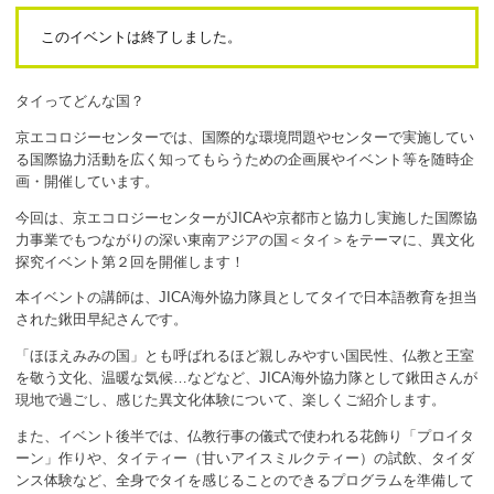
ボランティア
このイベントは終了しました。
活動支援
タイってどんな国？
発行物
京エコロジーセンターでは、国際的な環境問題やセンターで実施してい
る国際協力活動を広く知ってもらうための企画展やイベント等を随時企
画・開催しています。
一般の方
今回は、京エコロジーセンターがJICAや京都市と協力し実施した国際協
団体で見学希望の方
力事業でもつながりの深い東南アジアの国＜タイ＞をテーマに、異文化
探究イベント第２回を開催します！
学校関係の方
本イベントの講師は、JICA海外協力隊員としてタイで日本語教育を担当
された鍬田早紀さんです。
企業・環境団体の方
「ほほえみみの国」とも呼ばれるほど親しみやすい国民性、仏教と王室
エコメイト・京エコサポーターの方
を敬う文化、温暖な気候…などなど、JICA海外協力隊として鍬田さんが
現地で過ごし、感じた異文化体験について、楽しくご紹介します。
また、イベント後半では、仏教行事の儀式で使われる花飾り「プロイタ
ーン」作りや、タイティー（甘いアイスミルクティー）の試飲、タイダ
ンス体験など、全身でタイを感じることのできるプログラムを準備して