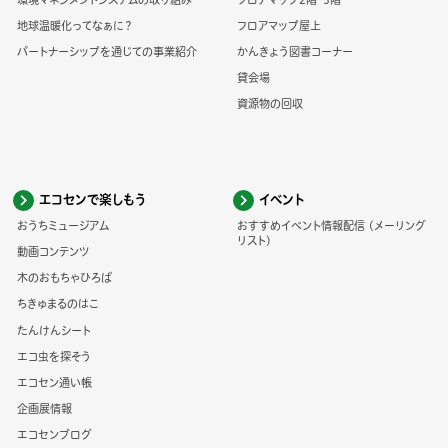
地球温暖化ってなぁに？
フロアマップ屋上
パートナーシップを通じての事業紹介
かんきょう図書コーナー
貸会場
資源物の回収
エコセンで楽しもう
イベント
おうちミュージアム
おすすめイベント情報配信 (メーリング
リスト)
動画コンテンツ
木のおもちゃひろば
ちきゅまるのはこ
たんけんシート
エコ虫を探そう
エコセン通い帳
企画展情報
エコセンブログ