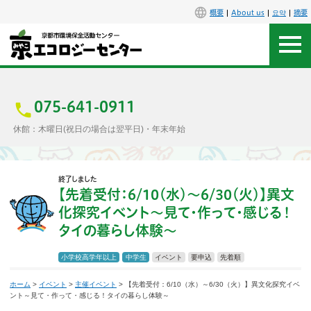
概要
About us
요약
摘要
アクセス
お問合せ
075-641-0911
休館：木曜日(祝日の場合は翌平日)・年末年始
センター概要
終了しました
施設案内
【先着受付：6/10（水）〜6/30（火）】異文
化探究イベント〜見て・作って・感じる！
エコセンで楽しもう
タイの暮らし体験〜
イベント
小学校高学年以上
中学生
イベント
要申込
先着順
講座
ホーム
>
イベント
>
主催イベント
> 【先着受付：6/10（水）～6/30（火）】異文化探究イベ
ント～見て・作って・感じる！タイの暮らし体験～