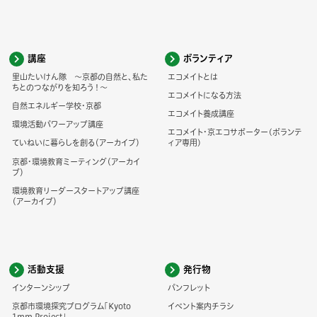
講座
ボランティア
里山たいけん隊 ～京都の自然と、私た
エコメイトとは
ちとのつながりを知ろう！～
エコメイトになる方法
自然エネルギー学校・京都
エコメイト養成講座
環境活動パワーアップ講座
エコメイト・京エコサポーター(ボランテ
ていねいに暮らしを創る（アーカイブ）
ィア専用)
京都・環境教育ミーティング（アーカイ
ブ）
環境教育リーダースタートアップ講座
（アーカイブ）
活動支援
発行物
インターンシップ
パンフレット
京都市環境探究プログラム「Kyoto
イベント案内チラシ
1mm Project」