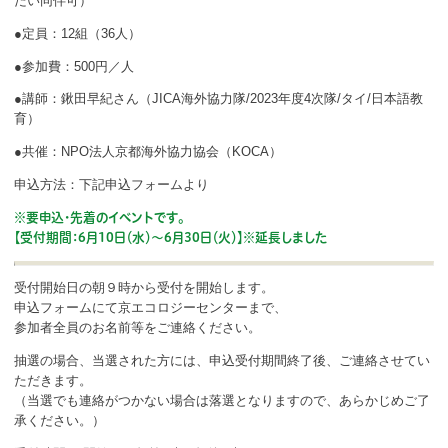
だい同伴可）
●定員：12組（36人）
●参加費：500円／人
●講師：鍬田早紀さん（JICA海外協力隊/2023年度4次隊/タイ/日本語教
育）
●共催：NPO法人京都海外協力協会（KOCA）
申込方法：下記申込フォームより
※要申込・先着のイベントです。
【受付期間：6月10日（水）～6月30日（火）】※延長しました
受付開始日の朝９時から受付を開始します。
申込フォームにて京エコロジーセンターまで、
参加者全員のお名前等をご連絡ください。
抽選の場合、当選された方には、申込受付期間終了後、ご連絡させてい
ただきます。
（当選でも連絡がつかない場合は落選となりますので、あらかじめご了
承ください。）