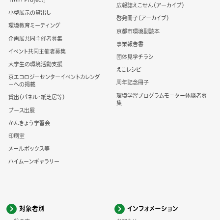
広報誌えこせん（アーカイブ）
小型展示の貸出し
啓発冊子（アーカイブ）
環境教育ミーティング
京都市環境副読本
企画展共同主催者募集
事業報告書
イベント共同主催者募集
団体見学チラシ
大学生の環境活動支援
えこレシピ
京エコロジーセンターイベントカレンダ
周年記念冊子
ーへの掲載
環境学習プログラムモニター体験者募
貸出（パネル・紙芝居等）
集
ブース出展
かんきょう学習会
印刷室
メールボックス等
ハイムーンギャラリー
対象者別
インフォメーション