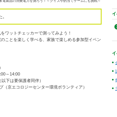
 家電製品の消費電力を測ろう！～クイズや的当てゲームにも挑戦～
イ
た。
気をワットチェッカーで測ってみよう！
電のことを楽しく学べる、家族で楽しめる参加型イベン
イ
）
00～14:00
生以下は要保護者同伴）
ープ（京エコロジーセンター環境ボランティア）