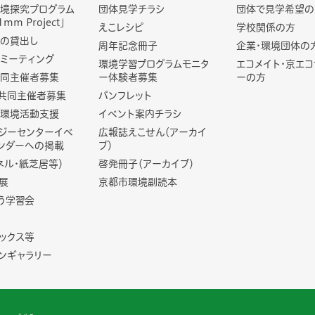
境探究プログラム
団体見学チラシ
団体で見学希望の
1mm Project」
えこレシピ
学校関係の方
の貸出し
周年記念冊子
企業・環境団体の
ミーティング
環境学習プログラムモニタ
エコメイト・京エ
同主催者募集
ー体験者募集
ーの方
共同主催者募集
パンフレット
環境活動支援
イベント案内チラシ
ジーセンターイベ
広報誌えこせん（アーカイ
ンダーへの掲載
ブ）
ネル・紙芝居等）
啓発冊子（アーカイブ）
展
京都市環境副読本
う学習会
ックス等
ンギャラリー