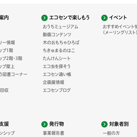
案内
エコセンで楽しもう
イベント
おうちミュージアム
おすすめイベント
(メーリングリスト
動画コンテンツ
リー情報
木のおもちゃひろば
ップ1階
ちきゅまるのはこ
ップ2階・3階
たんけんシート
ップ屋上
エコ虫を探そう
う図書コーナー
エコセン通い帳
企画展情報
回収
エコセンブログ
支援
発行物
対象者別
ンシップ
事業報告書
一般の方