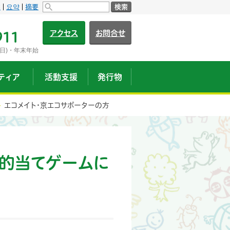
s
요약
摘要
検索
アクセス
お問合せ
911
日)・年末年始
ティア
活動支援
発行物
エコメイト・京エコサポーターの方
的当てゲームに