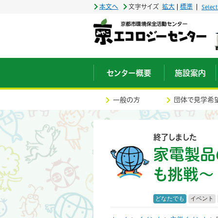
本文へ
文字サイズ
拡大
標準
Selec
センター概要
施設案内
一般の方
団体で見学希
終了しました
家電製品
も挑戦〜
どなたでも
イベント