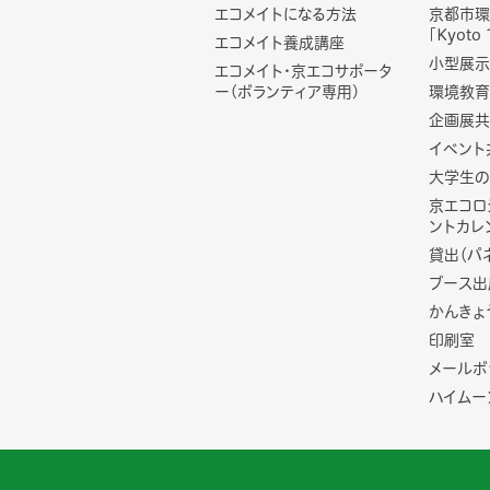
エコメイトになる方法
京都市環
「Kyoto 
エコメイト養成講座
小型展示
エコメイト・京エコサポータ
ー(ボランティア専用)
環境教育
企画展共
イベント
大学生の
京エコロ
ントカレ
貸出（パ
ブース出
かんきょ
印刷室
メールボ
ハイムー