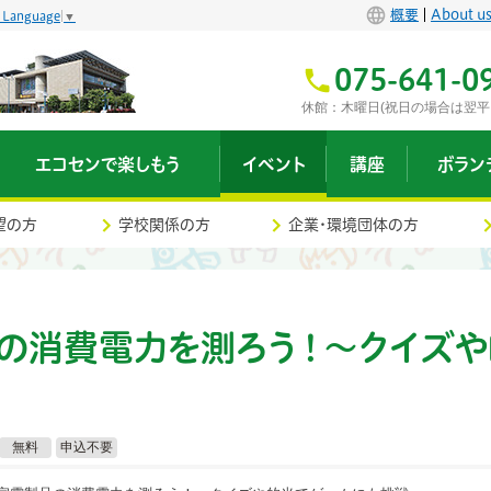
概要
About u
t Language
▼
075-641-0
休館：木曜日(祝日の場合は翌平
エコセンで楽しもう
イベント
講座
ボラン
望の方
学校関係の方
企業・環境団体の方
の消費電力を測ろう！
〜クイズや
無料
申込不要