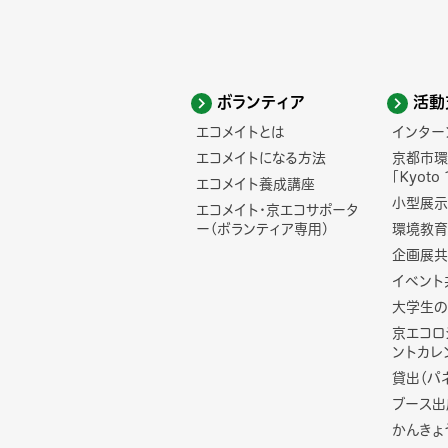
ボランティア
活動
エコメイトとは
インター
エコメイトになる方法
京都市環
「Kyoto 
エコメイト養成講座
小型展示
エコメイト・京エコサポータ
ー(ボランティア専用)
環境教育
企画展共
イベント
大学生の
京エコロ
ントカレ
貸出（パ
ブース出
かんきょ