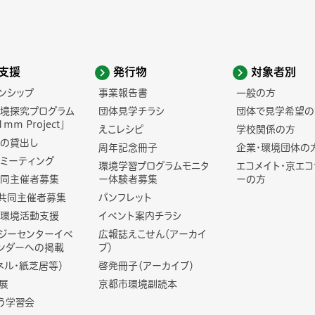
支援
発行物
対象者別
ンシップ
事業報告書
一般の方
境探究プログラム
団体見学チラシ
団体で見学希望の
1mm Project」
えこレシピ
学校関係の方
の貸出し
周年記念冊子
企業・環境団体の
ミーティング
環境学習プログラムモニタ
エコメイト・京エ
同主催者募集
ー体験者募集
ーの方
共同主催者募集
パンフレット
環境活動支援
イベント案内チラシ
ジーセンターイベ
広報誌えこせん（アーカイ
ンダーへの掲載
ブ）
ネル・紙芝居等）
啓発冊子（アーカイブ）
展
京都市環境副読本
う学習会