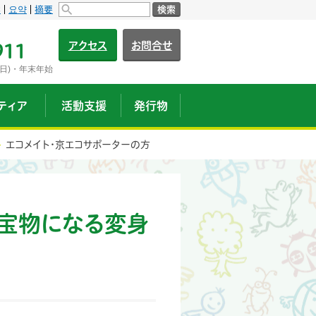
s
요약
摘要
検索
アクセス
お問合せ
911
日)・年末年始
ティア
活動支援
発行物
エコメイト・京エコサポーターの方
宝物になる変身