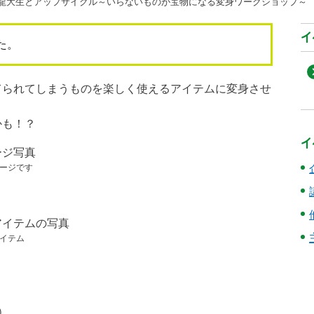
 龍大生とアップサイクル～いらないものが宝物になる変身ワークショップ～
イ
た。
てられてしまうものを楽しく使えるアイテムに変身させ
かも！？
イ
ージです
イテム
）