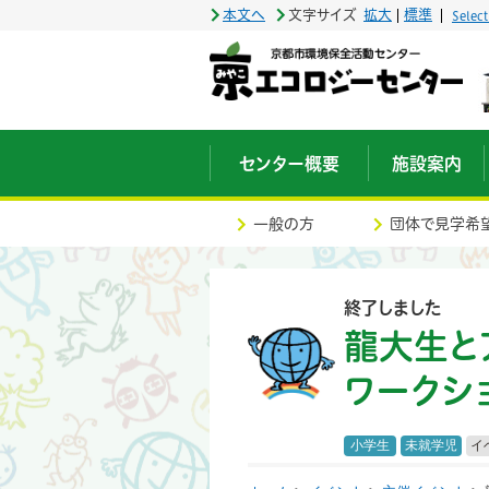
本文へ
文字サイズ
拡大
標準
Selec
センター概要
施設案内
一般の方
団体で見学希
終了しました
龍大生と
ワークシ
小学生
未就学児
イ