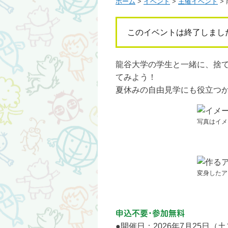
ホーム
>
イベント
>
主催イベント
>
このイベントは終了しまし
龍谷大学の学生と一緒に、捨
てみよう！
夏休みの自由見学にも役立つ
写真はイメ
変身したア
申込不要・参加無料
●開催日：2026年7月25日（土