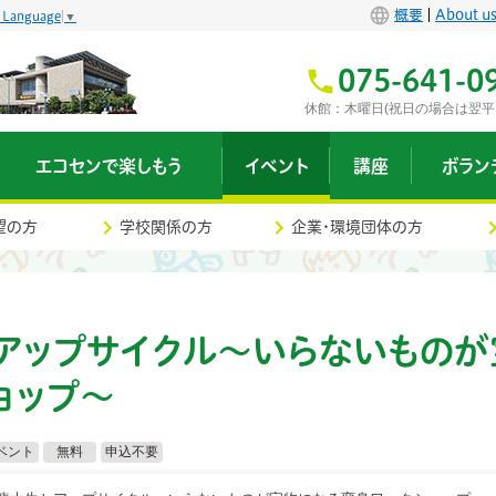
概要
About u
t Language
▼
075-641-0
休館：木曜日(祝日の場合は翌平
エコセンで楽しもう
イベント
講座
ボラン
望の方
学校関係の方
企業・環境団体の方
アップサイクル
〜いらないものが
ョップ〜
ベント
無料
申込不要