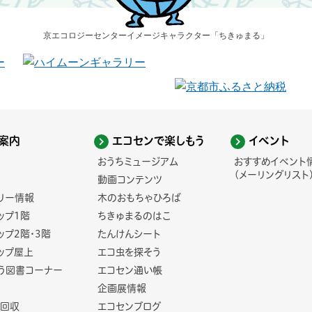
京エコロジーセンター
イメージキャラクター
「ちきゅまる」
案内
エコセンで楽しもう
イベント
おうちミュージアム
おすすめイベント
(メーリングリスト
動画コンテンツ
リー情報
木のおもちゃひろば
ップ1階
ちきゅまるのはこ
ップ2階・3階
たんけんシート
ップ屋上
エコ虫を探そう
う図書コーナー
エコセン通い帳
企画展情報
回収
エコセンブログ