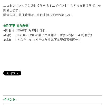
ボランティア
エコセンスタッフと楽しく学べるミニイベント「ちきゅまるひろば」を
開催します。
活動支援
開催内容・開催時間は、当日来館してのお楽しみ！
発行物
申込不要・参加無料
●開催日：2026年7月19日（日）
●時間 ：13:00～17:00の間に２回開催（所要時間20～40分程度）
一般の方
●対象 ：どなたでも（小学３年生以下は要保護者同伴）
団体で見学希望の方
学校関係の方
企業・環境団体の方
エコメイト・京エコサポーターの方
イベント