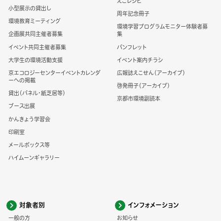
えこレシピ
小型展示の貸出し
周年記念冊子
環境教育ミーティング
環境学習プログラムモニター体験者募
企画展共同主催者募集
集
イベント共同主催者募集
パンフレット
大学生の環境活動支援
イベント案内チラシ
京エコロジーセンターイベントカレンダ
広報誌えこせん（アーカイブ）
ーへの掲載
啓発冊子（アーカイブ）
貸出（パネル・紙芝居等）
京都市環境副読本
ブース出展
かんきょう学習会
印刷室
メールボックス等
ハイムーンギャラリー
対象者別
インフォメーション
一般の方
お知らせ