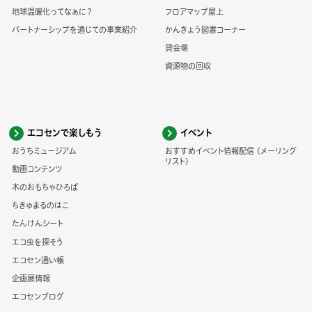
地球温暖化ってなぁに？
フロアマップ屋上
パートナーシップを通じての事業紹介
かんきょう図書コーナー
貸会場
資源物の回収
エコセンで楽しもう
イベント
おうちミュージアム
おすすめイベント情報配信 (メーリング
リスト)
動画コンテンツ
木のおもちゃひろば
ちきゅまるのはこ
たんけんシート
エコ虫を探そう
エコセン通い帳
企画展情報
エコセンブログ