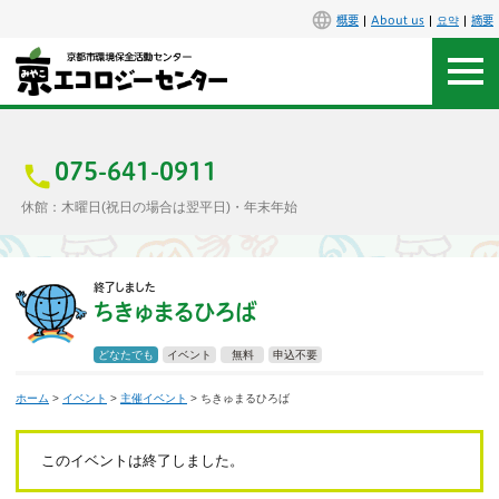
概要
About us
요약
摘要
アクセス
お問合せ
075-641-0911
休館：木曜日(祝日の場合は翌平日)・年末年始
センター概要
終了しました
施設案内
ちきゅまるひろば
エコセンで楽しもう
どなたでも
イベント
無料
申込不要
ホーム
>
イベント
>
主催イベント
> ちきゅまるひろば
イベント
講座
このイベントは終了しました。