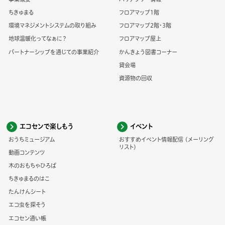
ちきゅまる
フロアマップ1階
環境マネジメントシステムの取り組み
フロアマップ2階・3階
地球温暖化ってなぁに？
フロアマップ屋上
パートナーシップを通じての事業紹介
かんきょう図書コーナー
貸会場
資源物の回収
エコセンで楽しもう
イベント
おうちミュージアム
おすすめイベント情報配信 (メーリング
リスト)
動画コンテンツ
木のおもちゃひろば
ちきゅまるのはこ
たんけんシート
エコ虫を探そう
エコセン通い帳