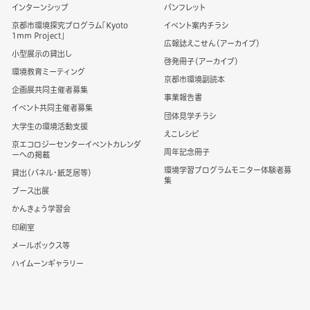
インターンシップ
パンフレット
京都市環境探究プログラム「Kyoto
イベント案内チラシ
1mm Project」
広報誌えこせん（アーカイブ）
小型展示の貸出し
啓発冊子（アーカイブ）
環境教育ミーティング
京都市環境副読本
企画展共同主催者募集
事業報告書
イベント共同主催者募集
団体見学チラシ
大学生の環境活動支援
えこレシピ
京エコロジーセンターイベントカレンダ
周年記念冊子
ーへの掲載
環境学習プログラムモニター体験者募
貸出（パネル・紙芝居等）
集
ブース出展
かんきょう学習会
印刷室
メールボックス等
ハイムーンギャラリー