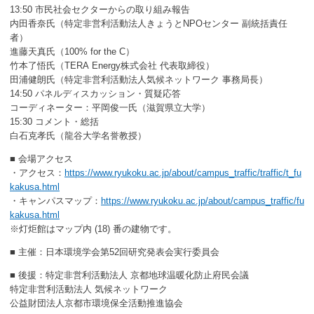
13:50 市民社会セクターからの取り組み報告
内田香奈氏（特定非営利活動法人きょうとNPOセンター 副統括責任
者）
進藤天真氏（100% for the C）
竹本了悟氏（TERA Energy株式会社 代表取締役）
田浦健朗氏（特定非営利活動法人気候ネットワーク 事務局長）
14:50 パネルディスカッション・質疑応答
コーディネーター：平岡俊一氏（滋賀県立大学）
15:30 コメント・総括
白石克孝氏（龍谷大学名誉教授）
■ 会場アクセス
・アクセス：
https://www.ryukoku.ac.jp/about/campus_traffic/traffic/t_fu
kakusa.html
・キャンパスマップ：
https://www.ryukoku.ac.jp/about/campus_traffic/fu
kakusa.html
※灯炬館はマップ内 (18) 番の建物です。
■ 主催：日本環境学会第52回研究発表会実行委員会
■ 後援：特定⾮営利活動法⼈ 京都地球温暖化防⽌府⺠会議
特定⾮営利活動法⼈ 気候ネットワーク
公益財団法人京都市環境保全活動推進協会