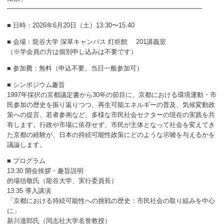
━━━━━━━━━━━━━━━━━━━━━━━━━━━━━━
■ 日時：2026年6月20日（土）13:30〜15:40
■ 会場：龍谷大学 深草キャンパス 灯炬館 201講義室
（※学会員の方は個別申し込みは不要です）
■ 参加費：無料（申込不要。当日一般参加可）
■ シンポジウム趣旨
1997年採択の京都議定書から30年の節目に、京都における環境運動・市
民参加の歴史を振り返りつつ、再生可能エネルギーの普及、気候変動政
策への提言、若者参画など、多様な市民社会セクターの現在の実践を共
有します。行政や市場に依存せず、市民が主体となって社会を変えてき
た京都の経験が、日本の持続可能性政策にどのような示唆を与えるかを
議論します。
■ プログラム
13:30 開会挨拶・趣旨説明
的場信敬氏（龍谷大学、実行委員長）
13:35 導入講演
「京都における持続可能性への挑戦の歴史：市民社会の取り組みを中心
に」
新川達郎氏（同志社大学名誉教授）