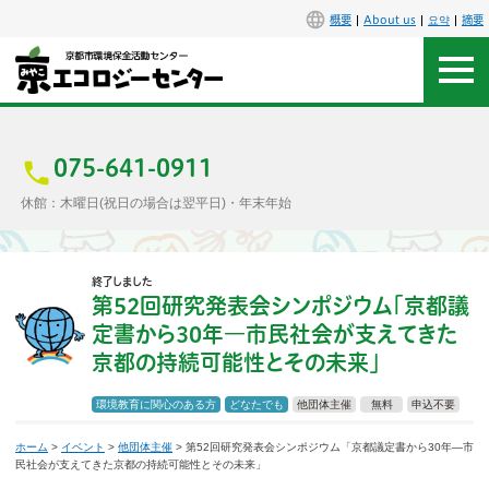
概要
About us
요약
摘要
アクセス
お問合せ
075-641-0911
休館：木曜日(祝日の場合は翌平日)・年末年始
センター概要
終了しました
施設案内
第52回研究発表会シンポジウム「京都議
定書から30年―市民社会が支えてきた
エコセンで楽しもう
京都の持続可能性とその未来」
イベント
環境教育に関心のある方
どなたでも
他団体主催
無料
申込不要
講座
ホーム
>
イベント
>
他団体主催
> 第52回研究発表会シンポジウム「京都議定書から30年―市
民社会が支えてきた京都の持続可能性とその未来」