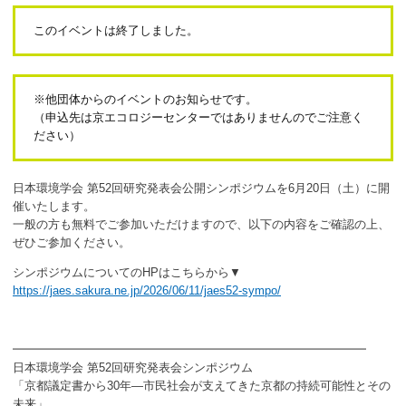
ボランティア
このイベントは終了しました。
活動支援
発行物
※他団体からのイベントのお知らせです。
（申込先は京エコロジーセンターではありませんのでご注意く
ださい）
一般の方
日本環境学会 第52回研究発表会公開シンポジウムを6月20日（土）に開
団体で見学希望の方
催いたします。
一般の方も無料でご参加いただけますので、以下の内容をご確認の上、
学校関係の方
ぜひご参加ください。
企業・環境団体の方
シンポジウムについてのHPはこちらから▼
https://jaes.sakura.ne.jp/2026/06/11/jaes52-sympo/
エコメイト・京エコサポーターの方
━━━━━━━━━━━━━━━━━━━━━━━━━━━━━━
日本環境学会 第52回研究発表会シンポジウム
「京都議定書から30年―市民社会が支えてきた京都の持続可能性とその
未来」