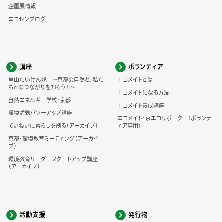
企画展情報
エコセンブログ
講座
ボランティア
里山たいけん隊 ～京都の自然と、私た
エコメイトとは
ちとのつながりを知ろう！～
エコメイトになる方法
自然エネルギー学校・京都
エコメイト養成講座
環境活動パワーアップ講座
エコメイト・京エコサポーター(ボランテ
ていねいに暮らしを創る（アーカイブ）
ィア専用)
京都・環境教育ミーティング（アーカイ
ブ）
環境教育リーダースタートアップ講座
（アーカイブ）
活動支援
発行物