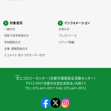
対象者別
インフォメーション
一般の方
お知らせ
団体で見学希望の方
プレスリリース
学校関係の方
メディア掲載
企業・環境団体の方
エコメイト・京エコサポーターの方
みやこ
京
エコロジーセンター（京都市環境保全活動センター）
〒612-0031京都市伏見区深草池ノ内町13
TEL:
075-641-0911
FAX: 075-641-0912