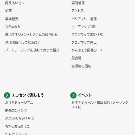
館長あいさつ
開館情報
沿革
アクセス
事業概要
バリアフリー情報
ちきゅまる
フロアマップ1階
環境マネジメントシステムの取り組み
フロアマップ2階・3階
地球温暖化ってなぁに？
フロアマップ屋上
パートナーシップを通じての事業紹介
かんきょう図書コーナー
貸会場
資源物の回収
エコセンで楽しもう
イベント
おうちミュージアム
おすすめイベント情報配信 (メーリング
リスト)
動画コンテンツ
木のおもちゃひろば
ちきゅまるのはこ
たんけんシート