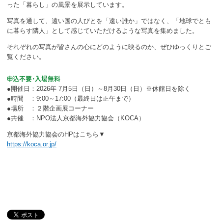
ボランティア
った「暮らし」の風景を展示しています。
写真を通して、遠い国の人びとを「遠い誰か」ではなく、「地球でとも
活動支援
に暮らす隣人」として感じていただけるような写真を集めました。
それぞれの写真が皆さんの心にどのように映るのか、ぜひゆっくりとご
発行物
覧ください。
申込不要・入場無料
一般の方
●開催日：2026年 7月5日（日）～8月30日（日）※休館日を除く
●時間 ：9:00～17:00（最終日は正午まで）
団体で見学希望の方
●場所 ：２階企画展コーナー
●共催 ：NPO法人京都海外協力協会（KOCA）
学校関係の方
京都海外協力協会のHPはこちら▼
https://koca.or.jp/
企業・環境団体の方
エコメイト・京エコサポーターの方