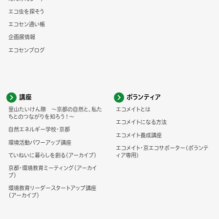
エコ虫を探そう
エコセン通い帳
企画展情報
エコセンブログ
講座
ボランティア
里山たいけん隊 ～京都の自然と、私た
エコメイトとは
ちとのつながりを知ろう！～
エコメイトになる方法
自然エネルギー学校・京都
エコメイト養成講座
環境活動パワーアップ講座
エコメイト・京エコサポーター(ボランテ
ていねいに暮らしを創る（アーカイブ）
ィア専用)
京都・環境教育ミーティング（アーカイ
ブ）
環境教育リーダースタートアップ講座
（アーカイブ）