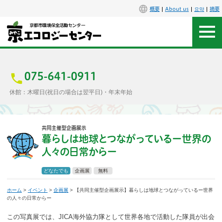
概要
About us
요약
摘要
アクセス
お問合せ
075-641-0911
休館：木曜日(祝日の場合は翌平日)・年末年始
センター概要
共同主催型企画展示
施設案内
暮らしは地球とつながっているー世界の
人々の日常からー
エコセンで楽しもう
どなたでも
企画展
無料
イベント
ホーム
>
イベント
>
企画展
> 【共同主催型企画展示】暮らしは地球とつながっているー世界
の人々の日常からー
講座
この写真展では、JICA海外協力隊として世界各地で活動した隊員が出会