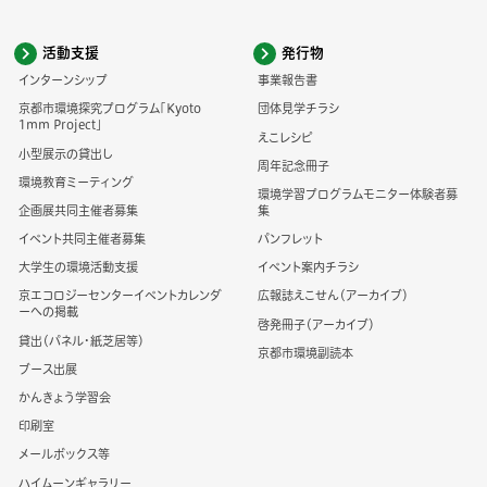
活動支援
発行物
インターンシップ
事業報告書
京都市環境探究プログラム「Kyoto
団体見学チラシ
1mm Project」
えこレシピ
小型展示の貸出し
周年記念冊子
環境教育ミーティング
環境学習プログラムモニター体験者募
企画展共同主催者募集
集
イベント共同主催者募集
パンフレット
大学生の環境活動支援
イベント案内チラシ
京エコロジーセンターイベントカレンダ
広報誌えこせん（アーカイブ）
ーへの掲載
啓発冊子（アーカイブ）
貸出（パネル・紙芝居等）
京都市環境副読本
ブース出展
かんきょう学習会
印刷室
メールボックス等
ハイムーンギャラリー