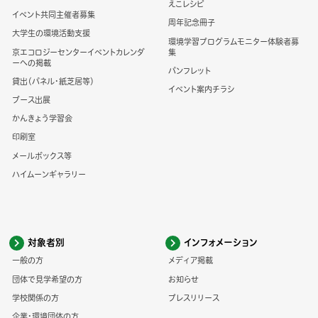
えこレシピ
イベント共同主催者募集
周年記念冊子
大学生の環境活動支援
環境学習プログラムモニター体験者募
京エコロジーセンターイベントカレンダ
集
ーへの掲載
パンフレット
貸出（パネル・紙芝居等）
イベント案内チラシ
ブース出展
かんきょう学習会
印刷室
メールボックス等
ハイムーンギャラリー
対象者別
インフォメーション
一般の方
メディア掲載
団体で見学希望の方
お知らせ
学校関係の方
プレスリリース
企業・環境団体の方