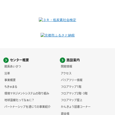
センター概要
施設案内
館長あいさつ
開館情報
沿革
アクセス
事業概要
バリアフリー情報
ちきゅまる
フロアマップ1階
環境マネジメントシステムの取り組み
フロアマップ2階・3階
地球温暖化ってなぁに？
フロアマップ屋上
パートナーシップを通じての事業紹介
かんきょう図書コーナー
貸会場