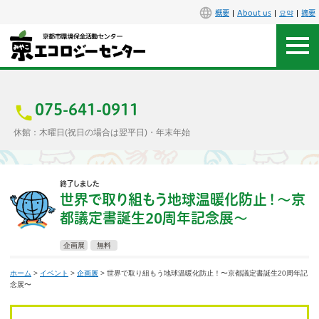
概要
About us
요약
摘要
アクセス
お問合せ
075-641-0911
休館：木曜日(祝日の場合は翌平日)・年末年始
センター概要
終了しました
施設案内
世界で取り組もう地球温暖化防止！
〜京
都議定書誕生20周年記念展〜
エコセンで楽しもう
企画展
無料
イベント
ホーム
>
イベント
>
企画展
> 世界で取り組もう地球温暖化防止！〜京都議定書誕生20周年記
念展〜
講座