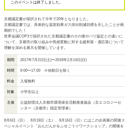
このイベントは終了しました。
ボランティア
活動支援
京都議定書が採択されて今年で20年となりました。
京都議定書では、
具体的な温室効果ガス排出削減目標を示し
たことが画
発行物
期的でした！
世界会議COP3で採択された京都議定書のその後やパリ協定との違いに
ついて、京都市の取り組みや気候変動に対する緩和策・適応策について
理解を深める展示を開催しています。
一般の方
期間
2017年7月22日(土)〜2018年1月14日(日)
団体で見学希望の方
時間
9:00〜17:00 ※休館日を除く
学校関係の方
料金
入場無料
企業・環境団体の方
対象
小学生以上
エコメイト・京エコサポーターの方
主催
公益財団法人京都市環境保全活動推進協会（京エコロジーセ
ンター（京都市）指定管理者）
8月6日（日）、8月19日（土）、9月16日（日）にはこの企画展の関連ス
ペシャルイベント「おんだんかをふせごう☆ワークショップ」の開催を