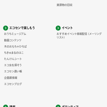
資源物の回収
エコセンで楽しもう
イベント
おうちミュージアム
おすすめイベント情報配信 (メーリング
リスト)
動画コンテンツ
木のおもちゃひろば
ちきゅまるのはこ
たんけんシート
エコ虫を探そう
エコセン通い帳
企画展情報
エコセンブログ
講座
ボランティア