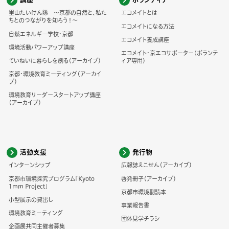
里山たいけん隊 ～京都の自然と、私た
エコメイトとは
ちとのつながりを知ろう！～
エコメイトになる方法
自然エネルギー学校・京都
エコメイト養成講座
環境活動パワーアップ講座
エコメイト・京エコサポーター(ボランテ
ていねいに暮らしを創る（アーカイブ）
ィア専用)
京都・環境教育ミーティング（アーカイ
ブ）
環境教育リーダースタートアップ講座
（アーカイブ）
活動支援
発行物
インターンシップ
広報誌えこせん（アーカイブ）
京都市環境探究プログラム「Kyoto
啓発冊子（アーカイブ）
1mm Project」
京都市環境副読本
小型展示の貸出し
事業報告書
環境教育ミーティング
団体見学チラシ
企画展共同主催者募集