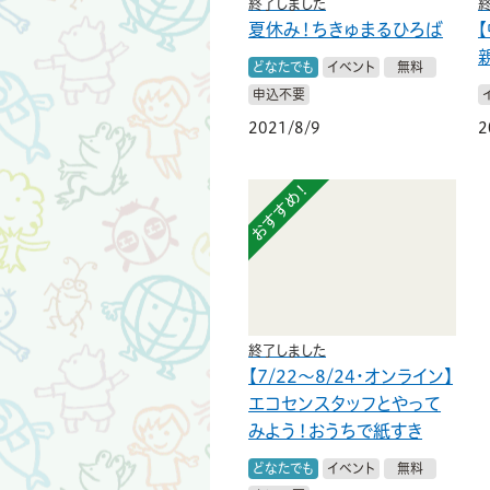
終了しました
夏休み！ちきゅまるひろば
どなたでも
イベント
無料
申込不要
2021/8/9
2
おすすめ！
終了しました
【7/22〜8/24・オンライン】
エコセンスタッフとやって
みよう！おうちで紙すき
どなたでも
イベント
無料