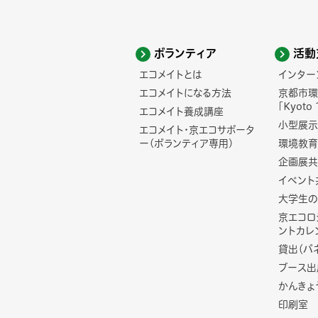
ボランティア
活動
エコメイトとは
インター
エコメイトになる方法
京都市環
「Kyoto 
エコメイト養成講座
小型展示
エコメイト・京エコサポータ
ー(ボランティア専用)
環境教育
企画展共
イベント
大学生の
京エコロ
ントカレ
貸出（パ
ブース出
かんきょ
印刷室