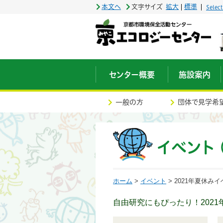
本文へ
文字サイズ
拡大
標準
Selec
センター概要
施設案内
一般の方
団体で見学希
イベント 
ホーム
>
イベント
> 2021年夏休み
自由研究にもぴったり！202