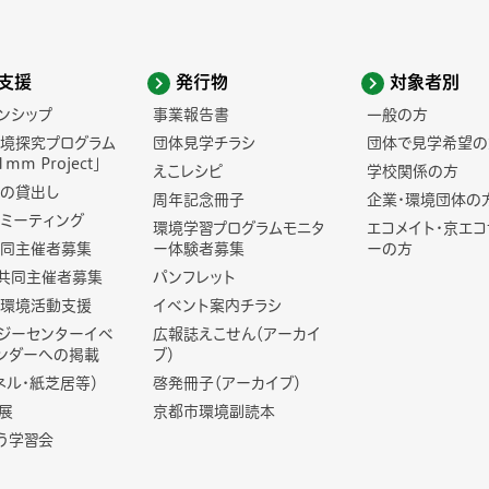
支援
発行物
対象者別
ンシップ
事業報告書
一般の方
境探究プログラム
団体見学チラシ
団体で見学希望の
1mm Project」
えこレシピ
学校関係の方
の貸出し
周年記念冊子
企業・環境団体の
ミーティング
環境学習プログラムモニタ
エコメイト・京エ
同主催者募集
ー体験者募集
ーの方
共同主催者募集
パンフレット
環境活動支援
イベント案内チラシ
ジーセンターイベ
広報誌えこせん（アーカイ
ンダーへの掲載
ブ）
ネル・紙芝居等）
啓発冊子（アーカイブ）
展
京都市環境副読本
う学習会