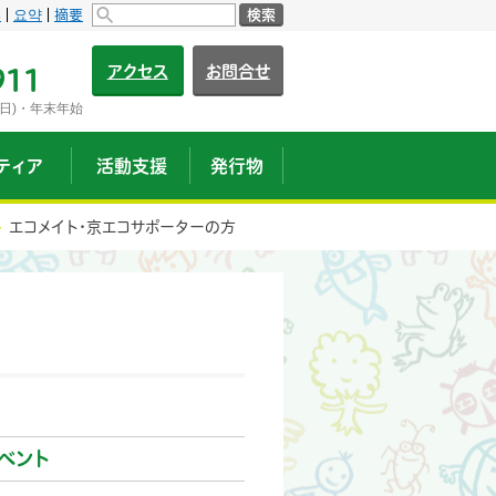
s
요약
摘要
検索
アクセス
お問合せ
911
日)・年末年始
ティア
活動支援
発行物
エコメイト・京エコサポーターの方
ベント