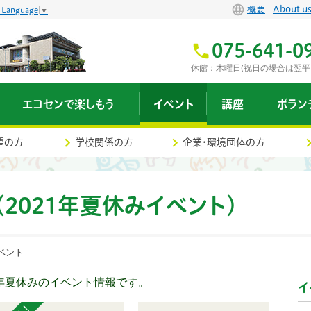
概要
About u
t Language
▼
075-641-0
休館：木曜日(祝日の場合は翌平
エコセンで楽しもう
イベント
講座
ボラン
望の方
学校関係の方
企業・環境団体の方
(2021年夏休みイベント)
イベント
1年夏休みのイベント情報です。
イ