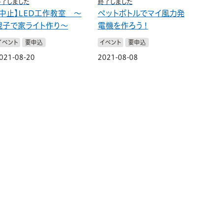
終了しました
終了しました
【中止】LED工作教室
〜
ペットボトルでマイ風力発
親子で家ライト作り〜
電機を作ろう！
イベント
要申込
イベント
要申込
021-08-20
2021-08-08