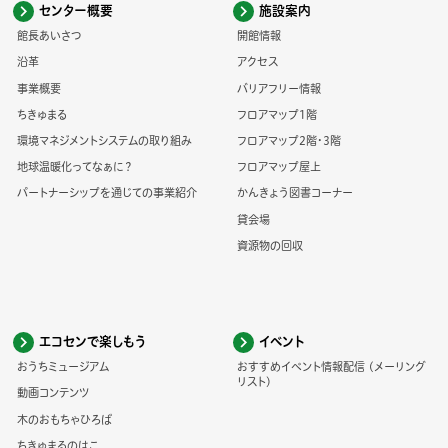
センター概要
施設案内
館長あいさつ
開館情報
沿革
アクセス
事業概要
バリアフリー情報
ちきゅまる
フロアマップ1階
環境マネジメントシステムの取り組み
フロアマップ2階・3階
地球温暖化ってなぁに？
フロアマップ屋上
パートナーシップを通じての事業紹介
かんきょう図書コーナー
貸会場
資源物の回収
エコセンで楽しもう
イベント
おうちミュージアム
おすすめイベント情報配信 (メーリング
リスト)
動画コンテンツ
木のおもちゃひろば
ちきゅまるのはこ