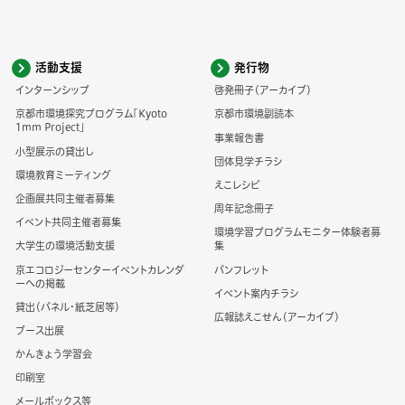
活動支援
発行物
インターンシップ
啓発冊子（アーカイブ）
京都市環境探究プログラム「Kyoto
京都市環境副読本
1mm Project」
事業報告書
小型展示の貸出し
団体見学チラシ
環境教育ミーティング
えこレシピ
企画展共同主催者募集
周年記念冊子
イベント共同主催者募集
環境学習プログラムモニター体験者募
大学生の環境活動支援
集
京エコロジーセンターイベントカレンダ
パンフレット
ーへの掲載
イベント案内チラシ
貸出（パネル・紙芝居等）
広報誌えこせん（アーカイブ）
ブース出展
かんきょう学習会
印刷室
メールボックス等