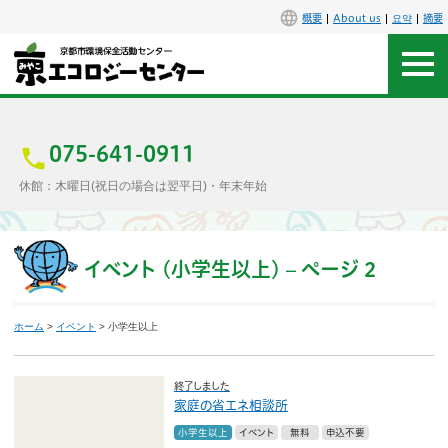
概要
About us
요약
摘要
アクセス
お問合せ
075-641-0911
休館：木曜日(祝日の場合は翌平日)・年末年始
センター概要
施設案内
イベント (小学生以上) – ページ 2
エコセンで楽しもう
ホーム
>
イベント
> 小学生以上
イベント
終了しました
家庭の省エネ相談所
講座
小学生以上
イベント
無料
申込不要