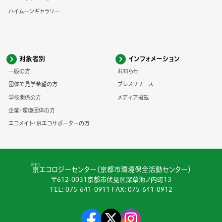
ハイムーンギャラリー
対象者別
インフォメーション
一般の方
お知らせ
団体で見学希望の方
プレスリリース
学校関係の方
メディア掲載
企業・環境団体の方
エコメイト・京エコサポーターの方
みやこ
京
エコロジーセンター（京都市環境保全活動センター）
〒612-0031京都市伏見区深草池ノ内町13
TEL:
075-641-0911
FAX: 075-641-0912