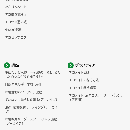
たんけんシート
エコ虫を探そう
エコセン通い帳
企画展情報
エコセンブログ
講座
ボランティア
里山たいけん隊 ～京都の自然と、私た
エコメイトとは
ちとのつながりを知ろう！～
エコメイトになる方法
自然エネルギー学校・京都
エコメイト養成講座
環境活動パワーアップ講座
エコメイト・京エコサポーター(ボランテ
ていねいに暮らしを創る（アーカイブ）
ィア専用)
京都・環境教育ミーティング（アーカイ
ブ）
環境教育リーダースタートアップ講座
（アーカイブ）