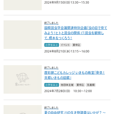
ボランティア
2024年9月15日（日）13:30～15:30
活動支援
終了しました
発行物
国際昆虫学会議関連特別企画「虫の目で見て
みよう！ヒトと昆虫の関係」①昆虫を観察し
て、標本をつくろう！
一般の方
小学生以上
イベント
要申込
2024年8月21日（水）13:15～16:00
団体で見学希望の方
学校関係の方
終了しました
歴彩館こどもカレッジ いきもの教室「発見！
企業・環境団体の方
京都いきもの図鑑」
小学生以上
他団体主催
要申込
先着順
エコメイト・京エコサポーターの方
2024年7月28日(日) 10:30～12:00
終了しました
夏の自由研究 川の生き物調査はいかが？
〜