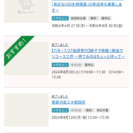
「身近な川の生物調査」の参加者を募集しま
す〜
小学生以上
他団体主催
無料
要申込
令和６年６月 27 日（木）～令和６年８月 30 日（金）
おすすめ！
終了しました
【7/8〜7/27抽選受付】親子で挑戦！廃油で
リユース工作 〜捨てるのはちょっと待って〜
小学生以上
イベント
要申込
2024年8月3日(土)①10:00～11:30 ②14:00～
15:30
終了しました
家庭の省エネ相談所
小学生以上
イベント
無料
申込不要
2024年8月12日（月・祝）13:30～15:30