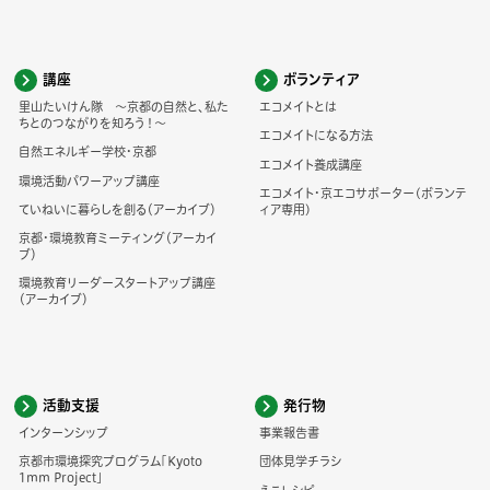
講座
ボランティア
里山たいけん隊 ～京都の自然と、私た
エコメイトとは
ちとのつながりを知ろう！～
エコメイトになる方法
自然エネルギー学校・京都
エコメイト養成講座
環境活動パワーアップ講座
エコメイト・京エコサポーター(ボランテ
ていねいに暮らしを創る（アーカイブ）
ィア専用)
京都・環境教育ミーティング（アーカイ
ブ）
環境教育リーダースタートアップ講座
（アーカイブ）
活動支援
発行物
インターンシップ
事業報告書
京都市環境探究プログラム「Kyoto
団体見学チラシ
1mm Project」