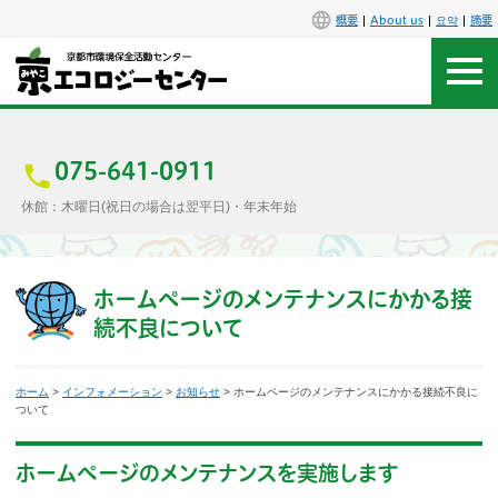
概要
About us
요약
摘要
アクセス
お問合せ
075-641-0911
休館：木曜日(祝日の場合は翌平日)・年末年始
センター概要
施設案内
ホームページのメンテナンスにかかる接
続不良について
エコセンで楽しもう
ホーム
>
インフォメーション
>
お知らせ
> ホームページのメンテナンスにかかる接続不良に
イベント
ついて
講座
ホームページのメンテナンスを実施します