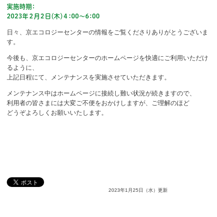
ボランティア
実施時期：
2023年２月２日（木）４：00～6：00
活動支援
日々、京エコロジーセンターの情報をご覧くださりありがとうございま
す。
発行物
今後も、京エコロジーセンターのホームページを快適にご利用いただけ
るように、
上記日程にて、メンテナンスを実施させていただきます。
一般の方
メンテナンス中はホームページに接続し難い状況が続きますので、
団体で見学希望の方
利用者の皆さまには大変ご不便をおかけしますが、ご理解のほど
どうぞよろしくお願いいたします。
学校関係の方
企業・環境団体の方
エコメイト・京エコサポーターの方
2023年1月25日（水）更新