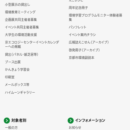
えこレシピ
小型展示の貸出し
周年記念冊子
環境教育ミーティング
環境学習プログラムモニター体験者募
企画展共同主催者募集
集
イベント共同主催者募集
パンフレット
大学生の環境活動支援
イベント案内チラシ
京エコロジーセンターイベントカレンダ
広報誌えこせん（アーカイブ）
ーへの掲載
啓発冊子（アーカイブ）
貸出（パネル・紙芝居等）
京都市環境副読本
ブース出展
かんきょう学習会
印刷室
メールボックス等
ハイムーンギャラリー
対象者別
インフォメーション
一般の方
お知らせ