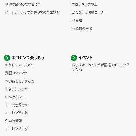
地球温暖化ってなぁに？
フロアマップ屋上
パートナーシップを通じての事業紹介
かんきょう図書コーナー
貸会場
資源物の回収
エコセンで楽しもう
イベント
おうちミュージアム
おすすめイベント情報配信 (メーリング
リスト)
動画コンテンツ
木のおもちゃひろば
ちきゅまるのはこ
たんけんシート
エコ虫を探そう
エコセン通い帳
企画展情報
エコセンブログ