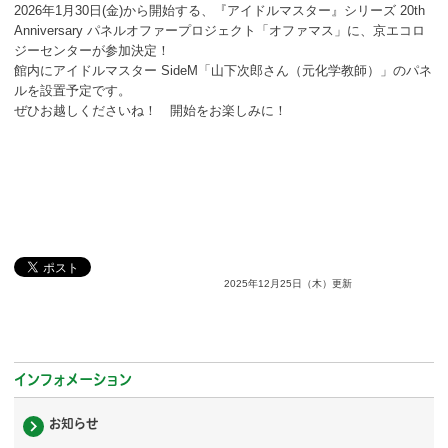
ボランティア
2026年1月30日(金)から開始する、『アイドルマスター』シリーズ 20th
Anniversary パネルオファープロジェクト「オファマス」に、京エコロ
ジーセンターが参加決定！
活動支援
館内にアイドルマスター SideM「山下次郎さん（元化学教師）」のパネ
ルを設置予定です。
発行物
ぜひお越しくださいね！ 開始をお楽しみに！
一般の方
団体で見学希望の方
学校関係の方
2025年12月25日（木）更新
企業・環境団体の方
エコメイト・京エコサポーターの方
インフォメーション
お知らせ