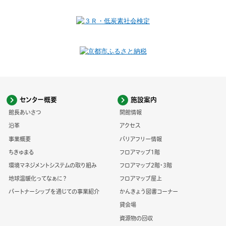
センター概要
施設案内
館長あいさつ
開館情報
沿革
アクセス
事業概要
バリアフリー情報
ちきゅまる
フロアマップ1階
環境マネジメントシステムの取り組み
フロアマップ2階・3階
地球温暖化ってなぁに？
フロアマップ屋上
パートナーシップを通じての事業紹介
かんきょう図書コーナー
貸会場
資源物の回収