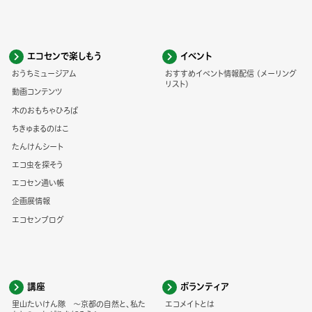
エコセンで楽しもう
イベント
おうちミュージアム
おすすめイベント情報配信 (メーリング
リスト)
動画コンテンツ
木のおもちゃひろば
ちきゅまるのはこ
たんけんシート
エコ虫を探そう
エコセン通い帳
企画展情報
エコセンブログ
講座
ボランティア
里山たいけん隊 ～京都の自然と、私た
エコメイトとは