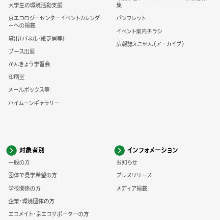
大学生の環境活動支援
集
京エコロジーセンターイベントカレンダ
パンフレット
ーへの掲載
イベント案内チラシ
貸出（パネル・紙芝居等）
広報誌えこせん（アーカイブ）
ブース出展
かんきょう学習会
印刷室
メールボックス等
ハイムーンギャラリー
対象者別
インフォメーション
一般の方
お知らせ
団体で見学希望の方
プレスリリース
学校関係の方
メディア掲載
企業・環境団体の方
エコメイト・京エコサポーターの方