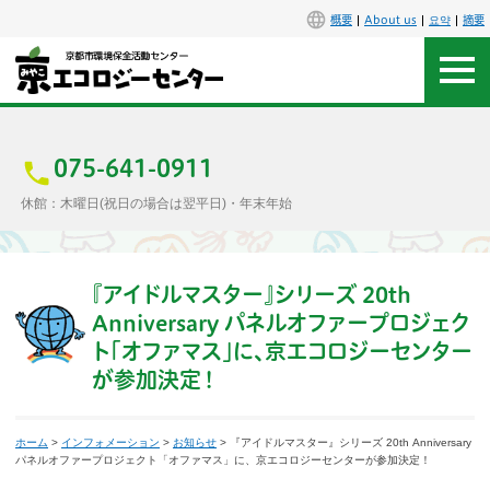
概要
About us
요약
摘要
アクセス
お問合せ
075-641-0911
休館：木曜日(祝日の場合は翌平日)・年末年始
センター概要
施設案内
『アイドルマスター』シリーズ 20th
Anniversary パネルオファープロジェク
エコセンで楽しもう
ト「オファマス」に、京エコロジーセンター
が参加決定！
イベント
ホーム
>
インフォメーション
>
お知らせ
> 『アイドルマスター』シリーズ 20th Anniversary
講座
パネルオファープロジェクト「オファマス」に、京エコロジーセンターが参加決定！