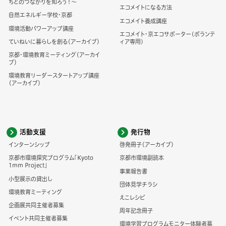
ちとのつながりを知ろう！～
エコメイトになる方法
自然エネルギー学校・京都
エコメイト養成講座
環境活動パワーアップ講座
エコメイト・京エコサポーター(ボランテ
ていねいに暮らしを創る（アーカイブ）
ィア専用)
京都・環境教育ミーティング（アーカイ
ブ）
環境教育リーダースタートアップ講座
（アーカイブ）
活動支援
発行物
インターンシップ
啓発冊子（アーカイブ）
京都市環境探究プログラム「Kyoto
京都市環境副読本
1mm Project」
事業報告書
小型展示の貸出し
団体見学チラシ
環境教育ミーティング
えこレシピ
企画展共同主催者募集
周年記念冊子
イベント共同主催者募集
環境学習プログラムモニター体験者募