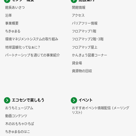
館長あいさつ
開館情報
沿革
アクセス
事業概要
バリアフリー情報
ちきゅまる
フロアマップ1階
環境マネジメントシステムの取り組み
フロアマップ2階・3階
地球温暖化ってなぁに？
フロアマップ屋上
パートナーシップを通じての事業紹介
かんきょう図書コーナー
貸会場
資源物の回収
エコセンで楽しもう
イベント
おうちミュージアム
おすすめイベント情報配信 (メーリング
リスト)
動画コンテンツ
木のおもちゃひろば
ちきゅまるのはこ