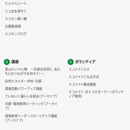
たんけんシート
エコ虫を探そう
エコセン通い帳
企画展情報
エコセンブログ
講座
ボランティア
里山たいけん隊 ～京都の自然と、私た
エコメイトとは
ちとのつながりを知ろう！～
エコメイトになる方法
自然エネルギー学校・京都
エコメイト養成講座
環境活動パワーアップ講座
エコメイト・京エコサポーター(ボランテ
ていねいに暮らしを創る（アーカイブ）
ィア専用)
京都・環境教育ミーティング（アーカイ
ブ）
環境教育リーダースタートアップ講座
（アーカイブ）