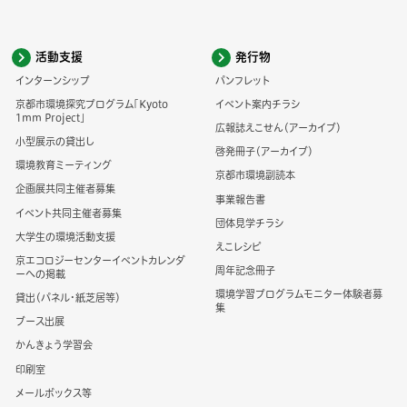
活動支援
発行物
インターンシップ
パンフレット
京都市環境探究プログラム「Kyoto
イベント案内チラシ
1mm Project」
広報誌えこせん（アーカイブ）
小型展示の貸出し
啓発冊子（アーカイブ）
環境教育ミーティング
京都市環境副読本
企画展共同主催者募集
事業報告書
イベント共同主催者募集
団体見学チラシ
大学生の環境活動支援
えこレシピ
京エコロジーセンターイベントカレンダ
周年記念冊子
ーへの掲載
環境学習プログラムモニター体験者募
貸出（パネル・紙芝居等）
集
ブース出展
かんきょう学習会
印刷室
メールボックス等