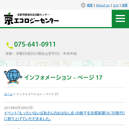
概要
About us
요약
摘要
アクセス
お問合せ
075-641-0911
休館：木曜日(祝日の場合は翌平日)・年末年始
センター概要
施設案内
インフォメーション – ページ 17
エコセンで楽しもう
ホーム
> インフォメーション – ページ 17
イベント
2014年6月30日（月）
イベント「もったいないばあさんのおはなし会」の様子を京都新聞（6/30朝刊）
講座
に取り上げていただきました。