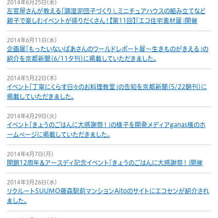
2014年6月25日（水）
ボランティア
左官屋さんが教える「調湿泥団子づくり」、ミニチュアハウスの組み立てなど
親子で楽しむイベントが盛りだくさん！【第11回】「エコ住宅素材展」開催
活動支援
2014年6月11日（水）
企画展「もったいないばあさんのワールドレポート展〜生きものがきえる」の
発行物
紹介を京都新聞（6/11夕刊）に掲載していただきました。
2014年5月22日（木）
一般の方
イベント「丁寧にくらす日々のお料理教室」の告知を京都新聞（5/22朝刊）に
掲載していただきました。
団体で見学希望の方
2014年4月29日（火）
学校関係の方
イベント「きょうのごはんに大感謝祭！」の様子を開発メディアganas様のホ
ームページに掲載していただきました。
企業・環境団体の方
2014年4月7日（月）
開館12周年＆アースディ記念イベント「きょうのごはんに大感謝祭！」開催
エコメイト・京エコサポーターの方
2014年3月26日（水）
リクルートSUUMO藤森駅前マンションAitoのサイトにエコセンが紹介され
ました。