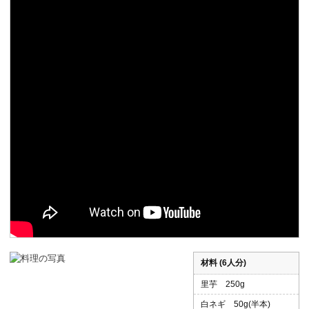
ボランティア
活動支援
発行物
一般の方
団体で見学希望の方
学校関係の方
企業・環境団体の方
エコメイト・京エコサポーターの方
材料 (6人分)
里芋 250g
白ネギ 50g(半本)