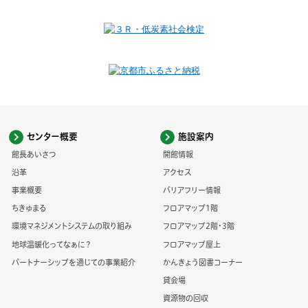
センター概要
施設案内
館長あいさつ
開館情報
沿革
アクセス
事業概要
バリアフリー情報
ちきゅまる
フロアマップ1階
環境マネジメントシステムの取り組み
フロアマップ2階・3階
地球温暖化ってなぁに？
フロアマップ屋上
パートナーシップを通じての事業紹介
かんきょう図書コーナー
貸会場
資源物の回収