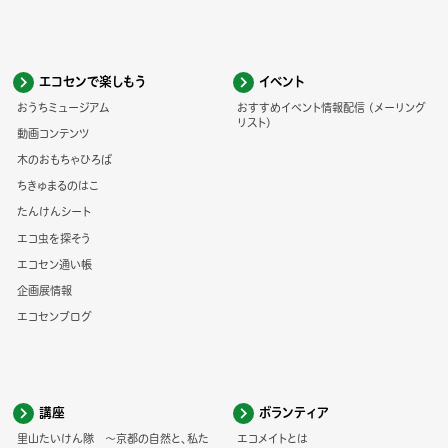
エコセンで楽しもう
イベント
おうちミュージアム
おすすめイベント情報配信 (メーリング
リスト)
動画コンテンツ
木のおもちゃひろば
ちきゅまるのはこ
たんけんシート
エコ虫を探そう
エコセン通い帳
企画展情報
エコセンブログ
講座
ボランティア
里山たいけん隊 ～京都の自然と、私た
エコメイトとは