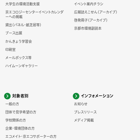
大学生の環境活動支援
イベント案内チラシ
京エコロジーセンターイベントカレンダ
広報誌えこせん（アーカイブ）
ーへの掲載
啓発冊子（アーカイブ）
貸出（パネル・紙芝居等）
京都市環境副読本
ブース出展
かんきょう学習会
印刷室
メールボックス等
ハイムーンギャラリー
対象者別
インフォメーション
一般の方
お知らせ
団体で見学希望の方
プレスリリース
学校関係の方
メディア掲載
企業・環境団体の方
エコメイト・京エコサポーターの方