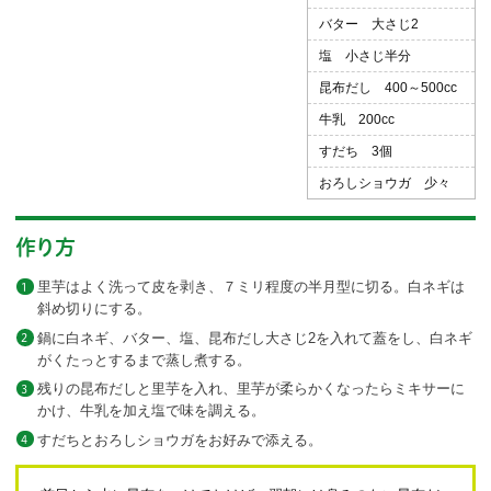
バター 大さじ2
塩 小さじ半分
昆布だし 400～500cc
牛乳 200cc
すだち 3個
おろしショウガ 少々
作り方
里芋はよく洗って皮を剥き、７ミリ程度の半月型に切る。白ネギは
斜め切りにする。
鍋に白ネギ、バター、塩、昆布だし大さじ2を入れて蓋をし、白ネギ
がくたっとするまで蒸し煮する。
残りの昆布だしと里芋を入れ、里芋が柔らかくなったらミキサーに
かけ、牛乳を加え塩で味を調える。
すだちとおろしショウガをお好みで添える。