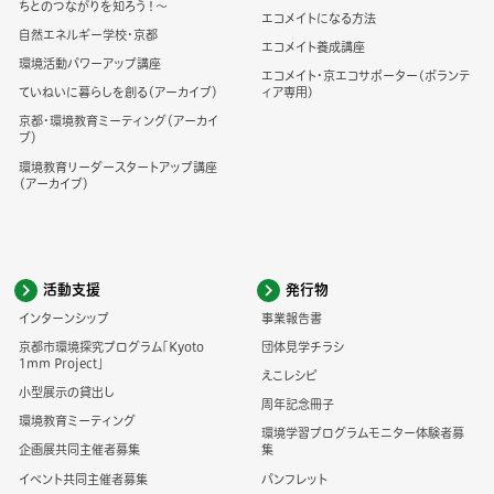
ちとのつながりを知ろう！～
エコメイトになる方法
自然エネルギー学校・京都
エコメイト養成講座
環境活動パワーアップ講座
エコメイト・京エコサポーター(ボランテ
ていねいに暮らしを創る（アーカイブ）
ィア専用)
京都・環境教育ミーティング（アーカイ
ブ）
環境教育リーダースタートアップ講座
（アーカイブ）
活動支援
発行物
インターンシップ
事業報告書
京都市環境探究プログラム「Kyoto
団体見学チラシ
1mm Project」
えこレシピ
小型展示の貸出し
周年記念冊子
環境教育ミーティング
環境学習プログラムモニター体験者募
企画展共同主催者募集
集
イベント共同主催者募集
パンフレット