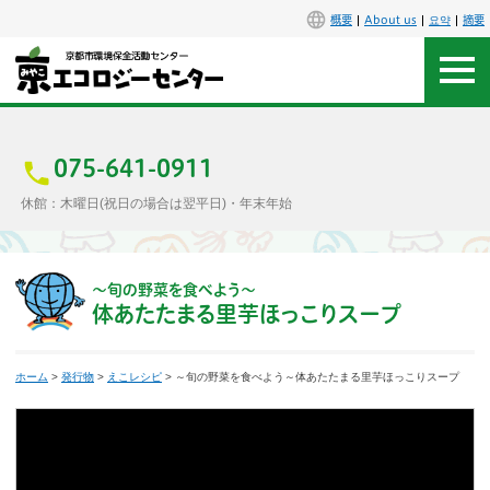
概要
About us
요약
摘要
アクセス
お問合せ
075-641-0911
休館：木曜日(祝日の場合は翌平日)・年末年始
センター概要
施設案内
〜旬の野菜を食べよう〜
体あたたまる里芋ほっこりスープ
エコセンで楽しもう
ホーム
>
発行物
>
えこレシピ
> ～旬の野菜を食べよう～体あたたまる里芋ほっこりスープ
イベント
講座