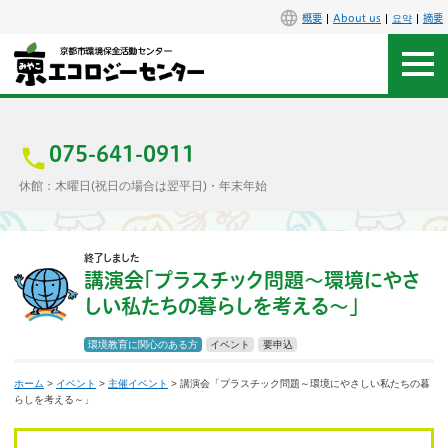
概要
About us
요약
摘要
アクセス
お問合せ
075-641-0911
休館：木曜日(祝日の場合は翌平日)・年末年始
センター概要
終了しました
施設案内
講演会「プラスチック問題〜環境にやさ
しい私たちの暮らしを考える〜」
エコセンで楽しもう
環境教育に関心のある方
イベント
要申込
イベント
ホーム
>
イベント
>
主催イベント
> 講演会「プラスチック問題～環境にやさしい私たちの暮
らしを考える～」
講座