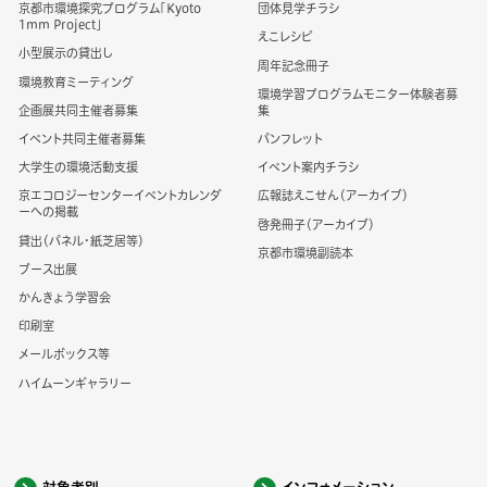
京都市環境探究プログラム「Kyoto
団体見学チラシ
1mm Project」
えこレシピ
小型展示の貸出し
周年記念冊子
環境教育ミーティング
環境学習プログラムモニター体験者募
企画展共同主催者募集
集
イベント共同主催者募集
パンフレット
大学生の環境活動支援
イベント案内チラシ
京エコロジーセンターイベントカレンダ
広報誌えこせん（アーカイブ）
ーへの掲載
啓発冊子（アーカイブ）
貸出（パネル・紙芝居等）
京都市環境副読本
ブース出展
かんきょう学習会
印刷室
メールボックス等
ハイムーンギャラリー