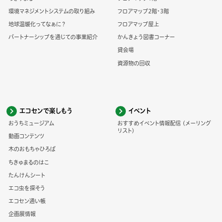
環境マネジメントシステムの取り組み
フロアマップ2階・3階
地球温暖化ってなぁに？
フロアマップ屋上
パートナーシップを通じての事業紹介
かんきょう図書コーナー
貸会場
資源物の回収
エコセンで楽しもう
イベント
おうちミュージアム
おすすめイベント情報配信 (メーリング
リスト)
動画コンテンツ
木のおもちゃひろば
ちきゅまるのはこ
たんけんシート
エコ虫を探そう
エコセン通い帳
企画展情報