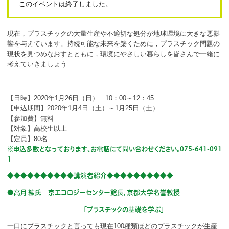
このイベントは終了しました。
ボランティア
活動支援
現在，プラスチックの大量生産や不適切な処分が地球環境に大きな悪影
響を与えています。持続可能な未来を築くために，プラスチック問題の
発行物
現状を見つめなおすとともに，環境にやさしい暮らしを皆さんで一緒に
考えていきましょう
一般の方
【日時】2020年1月26日（日） 10：00～12：45
団体で見学希望の方
【申込期間】2020年1月4日（土）～1月25日（土）
【参加費】無料
【対象】高校生以上
学校関係の方
【定員】80名
※申込多数となっております、お電話にて問い合わせください。075-641-091
企業・環境団体の方
1
エコメイト・京エコサポーターの方
◆◆◆◆◆◆◆◆◆◆講演者紹介◆◆◆◆◆◆◆◆◆◆
●高月 紘氏 京エコロジーセンター館長，京都大学名誉教授
「プラスチックの基礎を学ぶ」
一口にプラスチックと言っても現在100種類ほどのプラスチックが生産