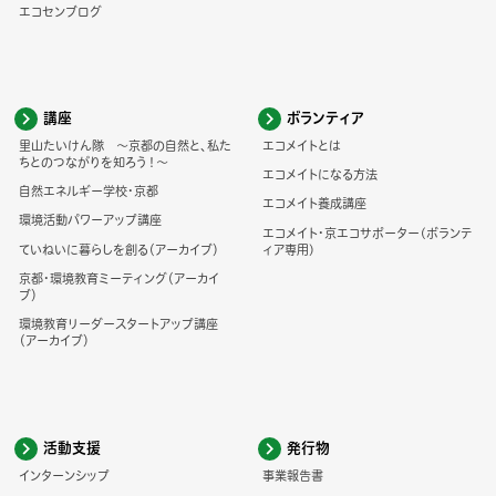
エコセンブログ
講座
ボランティア
里山たいけん隊 ～京都の自然と、私た
エコメイトとは
ちとのつながりを知ろう！～
エコメイトになる方法
自然エネルギー学校・京都
エコメイト養成講座
環境活動パワーアップ講座
エコメイト・京エコサポーター(ボランテ
ていねいに暮らしを創る（アーカイブ）
ィア専用)
京都・環境教育ミーティング（アーカイ
ブ）
環境教育リーダースタートアップ講座
（アーカイブ）
活動支援
発行物
インターンシップ
事業報告書