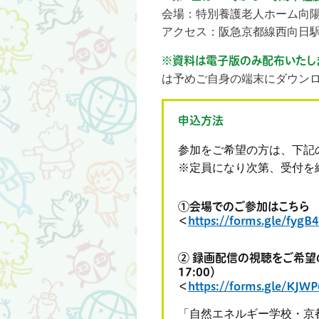
会場：特別養護老人ホーム向
アクセス：阪急京都線西向日駅
※資料は電子版のみ配布いたし
は予めご自身の端末にダウン
申込方法
参加をご希望の方は、下記
※定員になり次第、受付を
①会場でのご参加はこちら
＜
https://forms.gle/fy
② 録画配信の視聴をご希望の
17:00）
＜
https://forms.gle/K
「自然エネルギー学校・京都