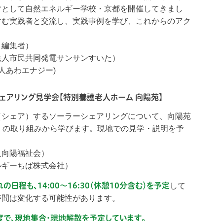
マとして自然エネルギー学校・京都を開催してきまし
含む実践者と交流し、実践事例を学び、これからのアク
。
・編集者）
法人市民共同発電サンサンすいた）
人あわエナジー)
シェアリング見学会【特別養護老人ホーム 向陽苑】
（シェア）するソーラーシェアリングについて、向陽苑
」の取り組みから学びます。現地での見学・説明を予
人向陽福祉会）
ルギーちば株式会社）
日程も、14:00〜16:30（休憩10分含む）を予定
して
時間は変化する可能性があります。
度で、現地集合・現地解散を予定しています。