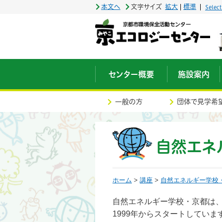
本文へ
文字サイズ
拡大
標準
Selec
センター概要
施設案内
一般の方
団体で見学希
自然エネル
ホーム
>
講座
>
自然エネルギー学校
自然エネルギー学校・京都は
1999年からスタートしてい