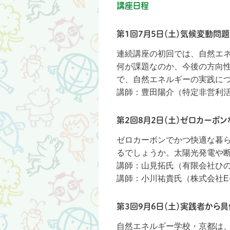
講座日程
第1回7月5日（土）気候変動問
連続講座の初回では、自然エ
何が課題なのか、今後の方向
で、自然エネルギーの実践に
講師：豊田陽介（特定非営利
第2回8月2日（土）ゼロカーボ
ゼロカーボンでかつ快適な暮
るでしょうか。太陽光発電や
講師：山見拓氏（有限会社ひ
講師：小川祐貴氏（株式会社E-k
第3回9月6日（土）実践者から
自然エネルギー学校・京都は