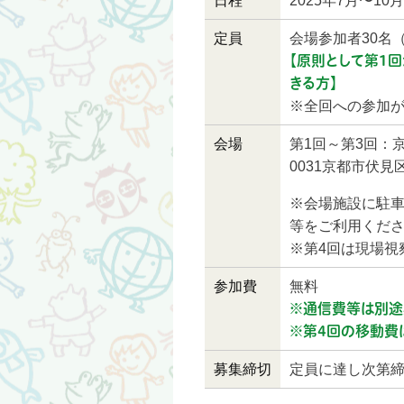
日程
2025年7月〜10
定員
会場参加者30名
【原則として第1
きる方】
※全回への参加
会場
第1回～第3回：京
0031京都市伏見
※会場施設に駐
等をご利用くだ
※第4回は現場視
参加費
無料
※通信費等は別途
※第4回の移動費
募集締切
定員に達し次第