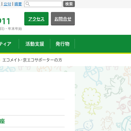
s
요약
摘要
検索
アクセス
お問合せ
911
日)・年末年始
ティア
活動支援
発行物
エコメイト・京エコサポーターの方
座