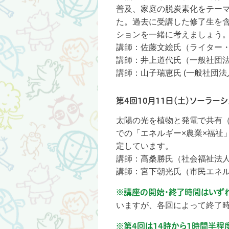
普及、家庭の脱炭素化をテー
た。過去に受講した修了生を
ションを一緒に考えましょう
講師：佐藤文絵氏（ライター
講師：井上道代氏（一般社団
講師：山子瑞恵氏 (一般社団法
第4回10月11日（土）ソーラー
太陽の光を植物と発電で共有
での「エネルギー×農業×福祉
定しています。
講師：髙桑勝氏（社会福祉法
講師：宮下朝光氏（市民エネ
※講座の開始・終了時間はいずれの
いますが、各回によって終了
※第4回は14時から1時間半程