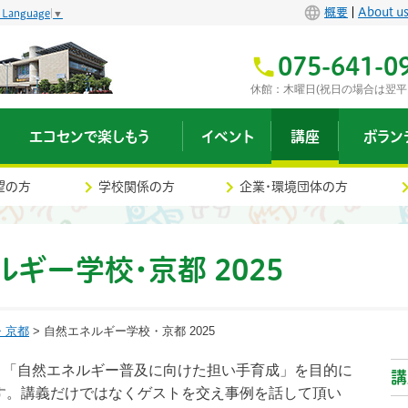
概要
About u
t Language
▼
075-641-0
休館：木曜日(祝日の場合は翌平
エコセンで楽しもう
イベント
講座
ボラン
望の方
学校関係の方
企業・環境団体の方
ギー学校・京都 2025
・京都
> 自然エネルギー学校・京都 2025
、「自然エネルギー普及に向けた担い手育成」を目的に
講
ます。講義だけではなくゲストを交え事例を話して頂い