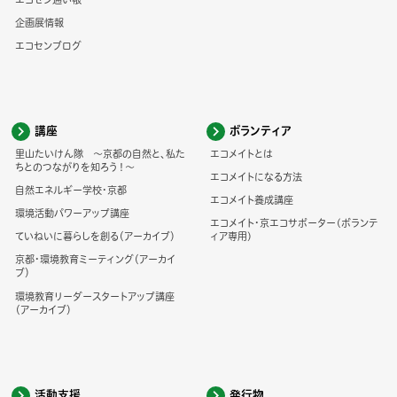
企画展情報
エコセンブログ
講座
ボランティア
里山たいけん隊 ～京都の自然と、私た
エコメイトとは
ちとのつながりを知ろう！～
エコメイトになる方法
自然エネルギー学校・京都
エコメイト養成講座
環境活動パワーアップ講座
エコメイト・京エコサポーター(ボランテ
ていねいに暮らしを創る（アーカイブ）
ィア専用)
京都・環境教育ミーティング（アーカイ
ブ）
環境教育リーダースタートアップ講座
（アーカイブ）
活動支援
発行物