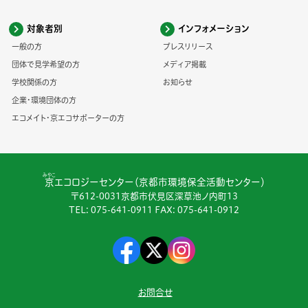
対象者別
インフォメーション
一般の方
プレスリリース
団体で見学希望の方
メディア掲載
学校関係の方
お知らせ
企業・環境団体の方
エコメイト・京エコサポーターの方
みやこ
京
エコロジーセンター（京都市環境保全活動センター）
〒612-0031京都市伏見区深草池ノ内町13
TEL:
075-641-0911
FAX: 075-641-0912
お問合せ