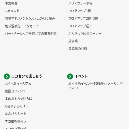
事業概要
バリアフリー情報
ちきゅまる
フロアマップ1階
環境マネジメントシステムの取り組み
フロアマップ2階・3階
地球温暖化ってなぁに？
フロアマップ屋上
パートナーシップを通じての事業紹介
かんきょう図書コーナー
貸会場
資源物の回収
エコセンで楽しもう
イベント
おうちミュージアム
おすすめイベント情報配信 (メーリング
リスト)
動画コンテンツ
木のおもちゃひろば
ちきゅまるのはこ
たんけんシート
エコ虫を探そう
エコセン通い帳