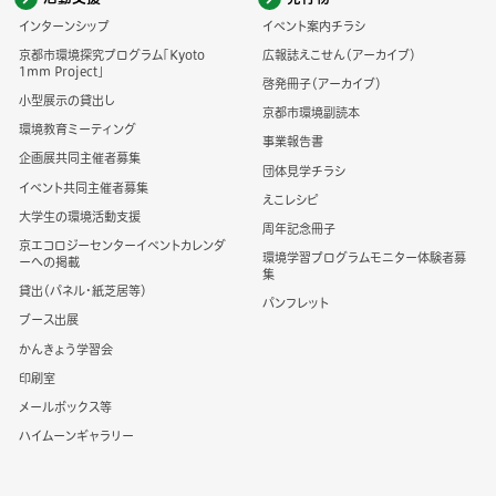
インターンシップ
イベント案内チラシ
京都市環境探究プログラム「Kyoto
広報誌えこせん（アーカイブ）
1mm Project」
啓発冊子（アーカイブ）
小型展示の貸出し
京都市環境副読本
環境教育ミーティング
事業報告書
企画展共同主催者募集
団体見学チラシ
イベント共同主催者募集
えこレシピ
大学生の環境活動支援
周年記念冊子
京エコロジーセンターイベントカレンダ
環境学習プログラムモニター体験者募
ーへの掲載
集
貸出（パネル・紙芝居等）
パンフレット
ブース出展
かんきょう学習会
印刷室
メールボックス等
ハイムーンギャラリー