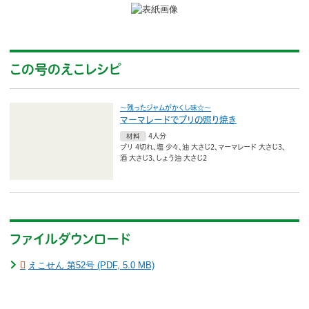
ボランティア
活動支援
この号のえこレシピ
発行物
〜残ったジャムがかくし味☆〜
一般の方
マーマレードでブリの照り焼き
4人分
材料
団体で見学希望の方
ブリ 4切れ
塩 少々
油 大さじ2
マーマレード 大さじ3
酒 大さじ3
しょう油 大さじ2
学校関係の方
企業・環境団体の方
エコメイト・京エコサポーターの方
ファイルダウンロード
えこせん 第52号 (PDF, 5.0 MB)