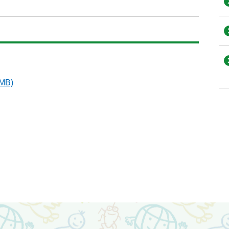
ド
MB)