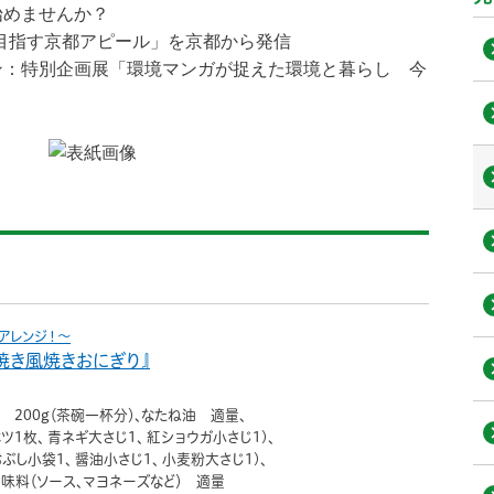
始めませんか？
を目指す京都アピール」を京都から発信
ン：特別企画展「環境マンガが捉えた環境と暮らし 今
アレンジ！〜
焼き風焼きおにぎり』
 200g（茶碗一杯分）
なたね油 適量
ベツ1枚、 青ネギ大さじ1、 紅ショウガ小さじ1)
おぶし小袋1、 醤油小さじ1、 小麦粉大さじ1)
味料（ソース、マヨネーズなど） 適量