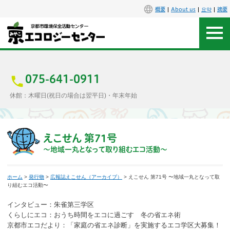
概要
About us
요약
摘要
アクセス
お問合せ
075-641-0911
休館：木曜日(祝日の場合は翌平日)・年末年始
センター概要
施設案内
えこせん 第71号
〜地域一丸となって取り組むエコ活動〜
エコセンで楽しもう
ホーム
>
発行物
>
広報誌えこせん（アーカイブ）
> えこせん 第71号 〜地域一丸となって取
イベント
り組むエコ活動〜
インタビュー：朱雀第三学区
講座
くらしにエコ：おうち時間をエコに過ごす 冬の省エネ術
京都市エコだより：「家庭の省エネ診断」を実施するエコ学区大募集！