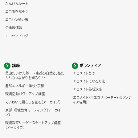
たんけんシート
エコ虫を探そう
エコセン通い帳
企画展情報
エコセンブログ
講座
ボランティア
里山たいけん隊 ～京都の自然と、私た
エコメイトとは
ちとのつながりを知ろう！～
エコメイトになる方法
自然エネルギー学校・京都
エコメイト養成講座
環境活動パワーアップ講座
エコメイト・京エコサポーター(ボランテ
ていねいに暮らしを創る（アーカイブ）
ィア専用)
京都・環境教育ミーティング（アーカイ
ブ）
環境教育リーダースタートアップ講座
（アーカイブ）