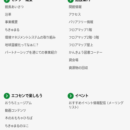
館長あいさつ
開館情報
沿革
アクセス
事業概要
バリアフリー情報
ちきゅまる
フロアマップ1階
環境マネジメントシステムの取り組み
フロアマップ2階・3階
地球温暖化ってなぁに？
フロアマップ屋上
パートナーシップを通じての事業紹介
かんきょう図書コーナー
貸会場
資源物の回収
エコセンで楽しもう
イベント
おうちミュージアム
おすすめイベント情報配信 (メーリング
リスト)
動画コンテンツ
木のおもちゃひろば
ちきゅまるのはこ