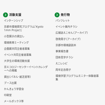
活動支援
発行物
インターンシップ
パンフレット
京都市環境探究プログラム「Kyoto
イベント案内チラシ
1mm Project」
広報誌えこせん（アーカイブ）
小型展示の貸出し
啓発冊子（アーカイブ）
環境教育ミーティング
京都市環境副読本
企画展共同主催者募集
事業報告書
イベント共同主催者募集
団体見学チラシ
大学生の環境活動支援
えこレシピ
京エコロジーセンターイベントカレンダ
周年記念冊子
ーへの掲載
環境学習プログラムモニター体験者募
貸出（パネル・紙芝居等）
集
ブース出展
かんきょう学習会
印刷室
メールボックス等