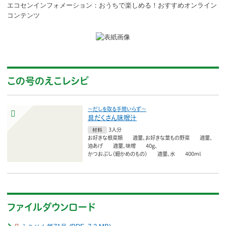
ボランティア
エコセンインフォメーション：おうちで楽しめる！おすすめオンライン
コンテンツ
活動支援
発行物
この号のえこレシピ
一般の方
団体で見学希望の方
〜だしを取る手間いらず〜
具だくさん味噌汁
学校関係の方
3人分
材料
お好きな根菜類 適量
お好きな葉もの野菜 適量
油あげ 適量
味噌 40g
企業・環境団体の方
かつおぶし（細かめのもの） 適量
水 400ml
エコメイト・京エコサポーターの方
ファイルダウンロード