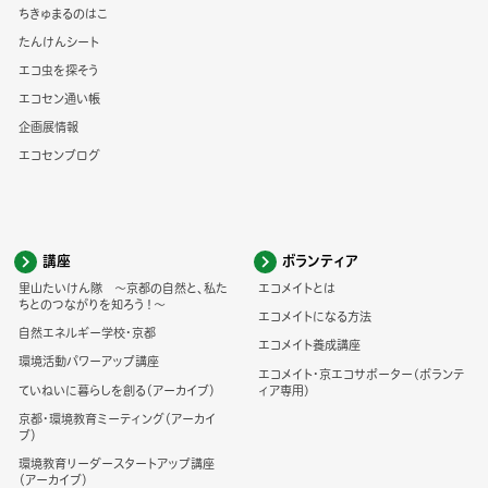
ちきゅまるのはこ
たんけんシート
エコ虫を探そう
エコセン通い帳
企画展情報
エコセンブログ
講座
ボランティア
里山たいけん隊 ～京都の自然と、私た
エコメイトとは
ちとのつながりを知ろう！～
エコメイトになる方法
自然エネルギー学校・京都
エコメイト養成講座
環境活動パワーアップ講座
エコメイト・京エコサポーター(ボランテ
ていねいに暮らしを創る（アーカイブ）
ィア専用)
京都・環境教育ミーティング（アーカイ
ブ）
環境教育リーダースタートアップ講座
（アーカイブ）