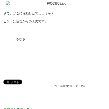
ボランティア
さて、どこに移動したでしょうか？
活動支援
ヒントは昔ながらの工夫です。
発行物
さなぎ
一般の方
団体で見学希望の方
学校関係の方
企業・環境団体の方
エコメイト・京エコサポーターの方
2010年12月13日（月）更新