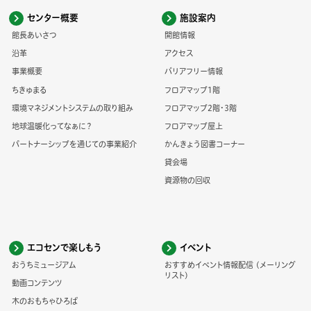
センター概要
施設案内
館長あいさつ
開館情報
沿革
アクセス
事業概要
バリアフリー情報
ちきゅまる
フロアマップ1階
環境マネジメントシステムの取り組み
フロアマップ2階・3階
地球温暖化ってなぁに？
フロアマップ屋上
パートナーシップを通じての事業紹介
かんきょう図書コーナー
貸会場
資源物の回収
エコセンで楽しもう
イベント
おうちミュージアム
おすすめイベント情報配信 (メーリング
リスト)
動画コンテンツ
木のおもちゃひろば