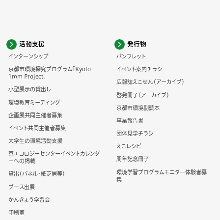
活動支援
発行物
インターンシップ
パンフレット
京都市環境探究プログラム「Kyoto
イベント案内チラシ
1mm Project」
広報誌えこせん（アーカイブ）
小型展示の貸出し
啓発冊子（アーカイブ）
環境教育ミーティング
京都市環境副読本
企画展共同主催者募集
事業報告書
イベント共同主催者募集
団体見学チラシ
大学生の環境活動支援
えこレシピ
京エコロジーセンターイベントカレンダ
周年記念冊子
ーへの掲載
環境学習プログラムモニター体験者募
貸出（パネル・紙芝居等）
集
ブース出展
かんきょう学習会
印刷室