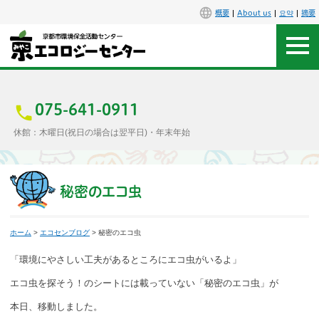
概要
About us
요약
摘要
アクセス
お問合せ
075-641-0911
休館：木曜日(祝日の場合は翌平日)・年末年始
センター概要
施設案内
秘密のエコ虫
エコセンで楽しもう
ホーム
>
エコセンブログ
> 秘密のエコ虫
イベント
「環境にやさしい工夫があるところにエコ虫がいるよ」
エコ虫を探そう！のシートには載っていない「秘密のエコ虫」が
講座
本日、移動しました。