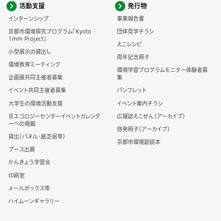
活動支援
発行物
インターンシップ
事業報告書
京都市環境探究プログラム「Kyoto
団体見学チラシ
1mm Project」
えこレシピ
小型展示の貸出し
周年記念冊子
環境教育ミーティング
環境学習プログラムモニター体験者募
企画展共同主催者募集
集
イベント共同主催者募集
パンフレット
大学生の環境活動支援
イベント案内チラシ
京エコロジーセンターイベントカレンダ
広報誌えこせん（アーカイブ）
ーへの掲載
啓発冊子（アーカイブ）
貸出（パネル・紙芝居等）
京都市環境副読本
ブース出展
かんきょう学習会
印刷室
メールボックス等
ハイムーンギャラリー