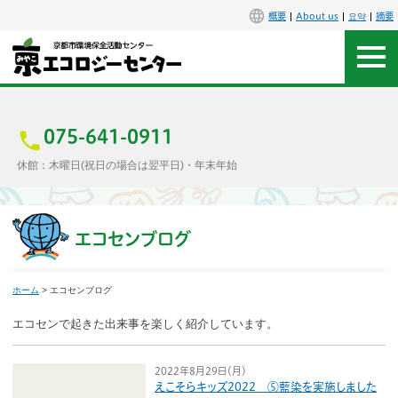
概要
About us
요약
摘要
アクセス
お問合せ
075-641-0911
休館：木曜日(祝日の場合は翌平日)・年末年始
センター概要
施設案内
エコセンブログ
エコセンで楽しもう
ホーム
> エコセンブログ
イベント
エコセンで起きた出来事を楽しく紹介しています。
講座
2022年8月29日（月）
えこそらキッズ2022 ⑤藍染を実施しました