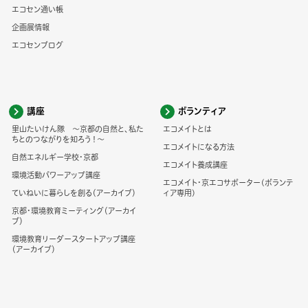
エコセン通い帳
企画展情報
エコセンブログ
講座
ボランティア
里山たいけん隊 ～京都の自然と、私た
エコメイトとは
ちとのつながりを知ろう！～
エコメイトになる方法
自然エネルギー学校・京都
エコメイト養成講座
環境活動パワーアップ講座
エコメイト・京エコサポーター(ボランテ
ていねいに暮らしを創る（アーカイブ）
ィア専用)
京都・環境教育ミーティング（アーカイ
ブ）
環境教育リーダースタートアップ講座
（アーカイブ）