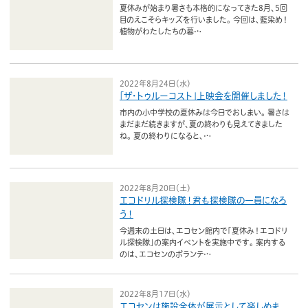
ボランティア
夏休みが始まり暑さも本格的になってきた8月、5回
目のえこそらキッズを行いました。 今回は、藍染め！
植物がわたしたちの暮…
活動支援
発行物
2022年8月24日（水）
「ザ・トゥルーコスト」上映会を開催しました！
市内の小中学校の夏休みは今日でおしまい。 暑さは
一般の方
まだまだ続きますが、夏の終わりも見えてきました
ね。 夏の終わりになると、…
団体で見学希望の方
学校関係の方
2022年8月20日（土）
エコドリル探検隊！君も探検隊の一員になろ
企業・環境団体の方
う！
今週末の土日は、エコセン館内で「夏休み！エコドリ
エコメイト・京エコサポーターの方
ル探検隊」の案内イベントを実施中です。 案内する
のは、エコセンのボランテ…
2022年8月17日（水）
エコセンは施設全体が展示として楽しめま