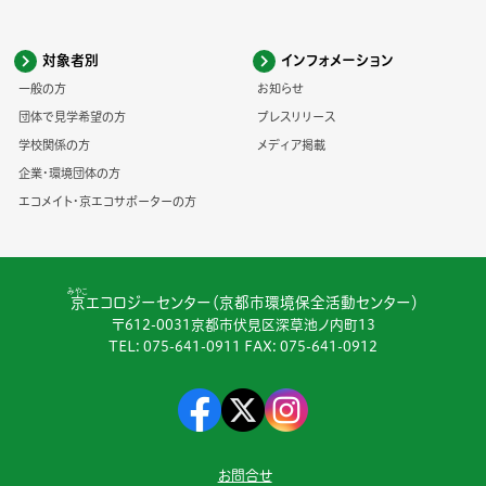
対象者別
インフォメーション
一般の方
お知らせ
団体で見学希望の方
プレスリリース
学校関係の方
メディア掲載
企業・環境団体の方
エコメイト・京エコサポーターの方
みやこ
京
エコロジーセンター（京都市環境保全活動センター）
〒612-0031京都市伏見区深草池ノ内町13
TEL:
075-641-0911
FAX: 075-641-0912
お問合せ