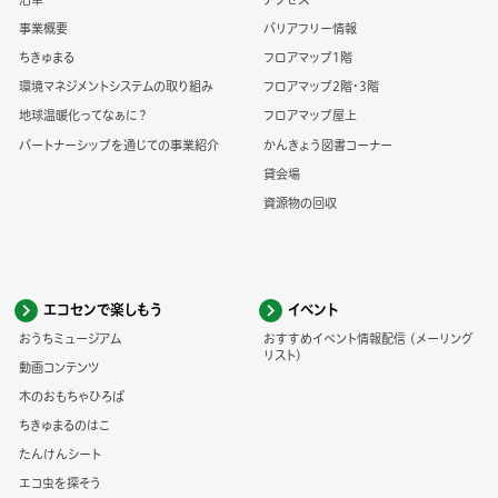
事業概要
バリアフリー情報
ちきゅまる
フロアマップ1階
環境マネジメントシステムの取り組み
フロアマップ2階・3階
地球温暖化ってなぁに？
フロアマップ屋上
パートナーシップを通じての事業紹介
かんきょう図書コーナー
貸会場
資源物の回収
エコセンで楽しもう
イベント
おうちミュージアム
おすすめイベント情報配信 (メーリング
リスト)
動画コンテンツ
木のおもちゃひろば
ちきゅまるのはこ
たんけんシート
エコ虫を探そう