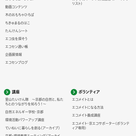
リスト)
動画コンテンツ
木のおもちゃひろば
ちきゅまるのはこ
たんけんシート
エコ虫を探そう
エコセン通い帳
企画展情報
エコセンブログ
講座
ボランティア
里山たいけん隊 ～京都の自然と、私た
エコメイトとは
ちとのつながりを知ろう！～
エコメイトになる方法
自然エネルギー学校・京都
エコメイト養成講座
環境活動パワーアップ講座
エコメイト・京エコサポーター(ボランテ
ていねいに暮らしを創る（アーカイブ）
ィア専用)
京都・環境教育ミーティング（アーカイ