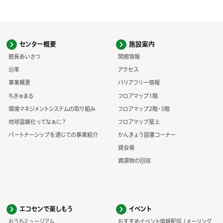
センター概要
施設案内
館長あいさつ
開館情報
沿革
アクセス
事業概要
バリアフリー情報
ちきゅまる
フロアマップ1階
環境マネジメントシステムの取り組み
フロアマップ2階・3階
地球温暖化ってなぁに？
フロアマップ屋上
パートナーシップを通じての事業紹介
かんきょう図書コーナー
貸会場
資源物の回収
エコセンで楽しもう
イベント
おうちミュージアム
おすすめイベント情報配信 (メーリング