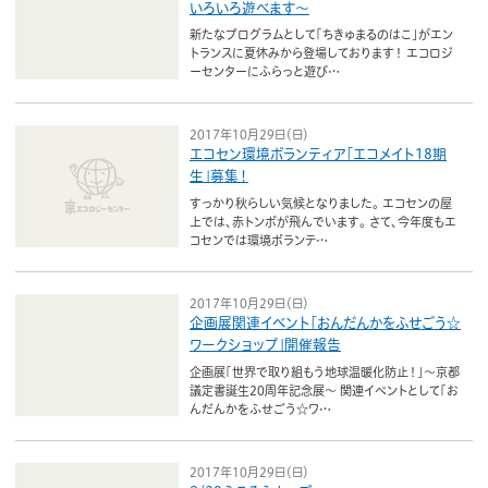
ボランティア
いろいろ遊べます〜
新たなプログラムとして「ちきゅまるのはこ」がエン
トランスに夏休みから登場しております！ エコロジ
活動支援
ーセンターにふらっと遊び…
発行物
2017年10月29日（日）
エコセン環境ボランティア「エコメイト18期
生」募集！
一般の方
すっかり秋らしい気候となりました。 エコセンの屋
上では、赤トンボが飛んでいます。 さて、今年度もエ
団体で見学希望の方
コセンでは環境ボランテ…
学校関係の方
2017年10月29日（日）
企業・環境団体の方
企画展関連イベント「おんだんかをふせごう☆
ワークショップ」開催報告
エコメイト・京エコサポーターの方
企画展「世界で取り組もう地球温暖化防止！」～京都
議定書誕生20周年記念展～ 関連イベントとして「お
んだんかをふせごう☆ワ…
2017年10月29日（日）