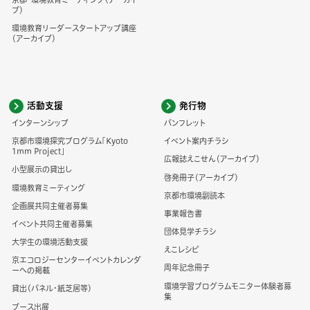
ブ）
環境教育リーダースタートアップ講座
（アーカイブ）
活動支援
発行物
インターンシップ
パンフレット
京都市環境探究プログラム「Kyoto
イベント案内チラシ
1mm Project」
広報誌えこせん（アーカイブ）
小型展示の貸出し
啓発冊子（アーカイブ）
環境教育ミーティング
京都市環境副読本
企画展共同主催者募集
事業報告書
イベント共同主催者募集
団体見学チラシ
大学生の環境活動支援
えこレシピ
京エコロジーセンターイベントカレンダ
周年記念冊子
ーへの掲載
環境学習プログラムモニター体験者募
貸出（パネル・紙芝居等）
集
ブース出展