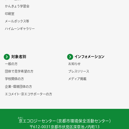
かんきょう学習会
印刷室
メールボックス等
ハイムーンギャラリー
対象者別
インフォメーション
一般の方
お知らせ
団体で見学希望の方
プレスリリース
学校関係の方
メディア掲載
企業・環境団体の方
エコメイト・京エコサポーターの方
みやこ
京
エコロジーセンター（京都市環境保全活動センター）
〒612-0031京都市伏見区深草池ノ内町13