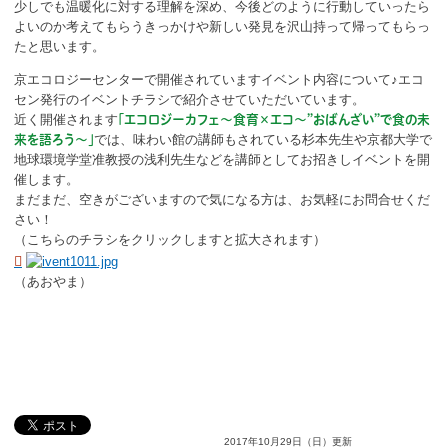
少しでも温暖化に対する理解を深め、今後どのように行動していったら
よいのか考えてもらうきっかけや新しい発見を沢山持って帰ってもらっ
たと思います。
京エコロジーセンターで開催されていますイベント内容について♪エコ
セン発行のイベントチラシで紹介させていただいています。
近く開催されます
「エコロジーカフェ～食育×エコ～”おばんざい”で食の未
では、味わい館の講師もされている杉本先生や京都大学で
来を語ろう～」
地球環境学堂准教授の浅利先生などを講師としてお招きしイベントを開
催します。
まだまだ、空きがございますので気になる方は、お気軽にお問合せくだ
さい！
（こちらのチラシをクリックしますと拡大されます）
（あおやま）
2017年10月29日（日）更新