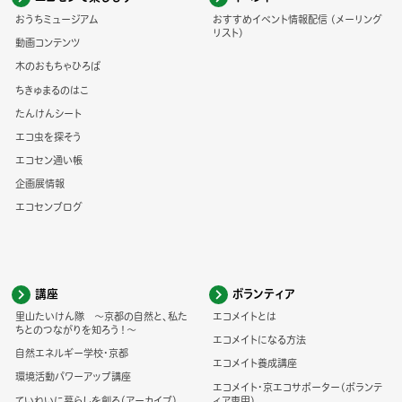
おうちミュージアム
おすすめイベント情報配信 (メーリング
リスト)
動画コンテンツ
木のおもちゃひろば
ちきゅまるのはこ
たんけんシート
エコ虫を探そう
エコセン通い帳
企画展情報
エコセンブログ
講座
ボランティア
里山たいけん隊 ～京都の自然と、私た
エコメイトとは
ちとのつながりを知ろう！～
エコメイトになる方法
自然エネルギー学校・京都
エコメイト養成講座
環境活動パワーアップ講座
エコメイト・京エコサポーター(ボランテ
ていねいに暮らしを創る（アーカイブ）
ィア専用)