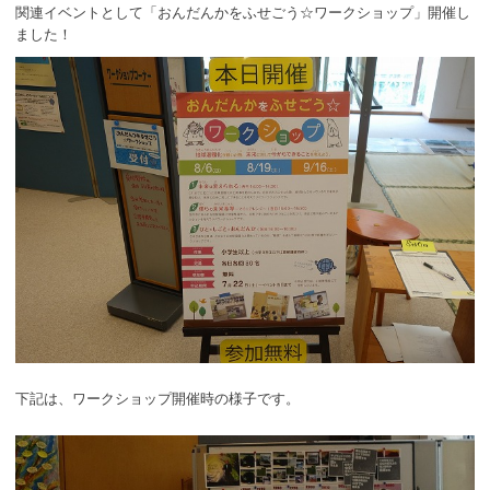
ボランティア
関連イベントとして「おんだんかをふせごう☆ワークショップ」開催し
ました！
活動支援
発行物
一般の方
団体で見学希望の方
学校関係の方
企業・環境団体の方
エコメイト・京エコサポーターの方
下記は、ワークショップ開催時の様子です。