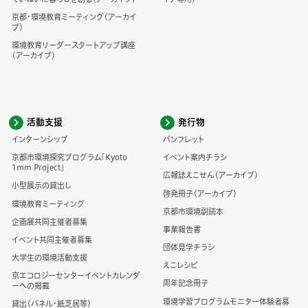
京都・環境教育ミーティング（アーカイ
ブ）
環境教育リーダースタートアップ講座
（アーカイブ）
活動支援
発行物
インターンシップ
パンフレット
京都市環境探究プログラム「Kyoto
イベント案内チラシ
1mm Project」
広報誌えこせん（アーカイブ）
小型展示の貸出し
啓発冊子（アーカイブ）
環境教育ミーティング
京都市環境副読本
企画展共同主催者募集
事業報告書
イベント共同主催者募集
団体見学チラシ
大学生の環境活動支援
えこレシピ
京エコロジーセンターイベントカレンダ
周年記念冊子
ーへの掲載
環境学習プログラムモニター体験者募
貸出（パネル・紙芝居等）