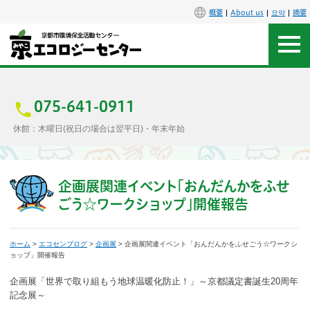
概要
About us
요약
摘要
アクセス
お問合せ
075-641-0911
休館：木曜日(祝日の場合は翌平日)・年末年始
センター概要
施設案内
企画展関連イベント「おんだんかをふせ
ごう☆ワークショップ」開催報告
エコセンで楽しもう
ホーム
>
エコセンブログ
>
企画展
> 企画展関連イベント「おんだんかをふせごう☆ワークシ
イベント
ョップ」開催報告
企画展「世界で取り組もう地球温暖化防止！」～京都議定書誕生20周年
講座
記念展～