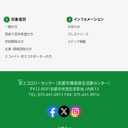
対象者別
インフォメーション
一般の方
お知らせ
団体で見学希望の方
プレスリリース
学校関係の方
メディア掲載
企業・環境団体の方
エコメイト・京エコサポーターの方
みやこ
京
エコロジーセンター（京都市環境保全活動センター）
〒612-0031京都市伏見区深草池ノ内町13
TEL:
075-641-0911
FAX: 075-641-0912