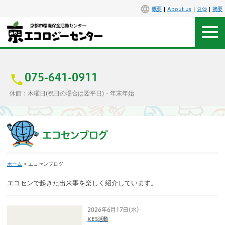
概要
About us
요약
摘要
アクセス
お問合せ
075-641-0911
休館：木曜日(祝日の場合は翌平日)・年末年始
センター概要
施設案内
エコセンブログ
エコセンで楽しもう
ホーム
> エコセンブログ
イベント
エコセンで起きた出来事を楽しく紹介しています。
講座
2026年6月17日（水）
KES活動