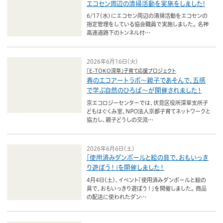
ボランティア
エコセン周辺の清掃活動を実施をしました!
6/17(水)にエコセン周辺の清掃活動をエコセンの
指定管理をしている協会職員で実施しました。 名神
活動支援
高速道路下のトンネル付…
発行物
2026年6月16日（火）
「E-TOKO深草」子育て応援プロジェクト
春のエコアートラボ〜親子であそんで、五感
一般の方
で学ぶ自然のひろば〜が開催されました！
京エコロジーセンターでは、伏見区役所深草支所子
団体で見学希望の方
どもはぐくみ室、NPO法人京都子育てネットワークと
協力し、親子どうしの交流…
学校関係の方
企業・環境団体の方
2026年6月6日（土）
「使用済みダンボールと絵の具で、おもいっき
り遊ぼう！」を開催しました！
エコメイト・京エコサポーターの方
4月4日（土）、イベント「使用済みダンボールと絵の
具で、おもいっきり遊ぼう！」を開催しました。 商品
の配送に使われたダン…