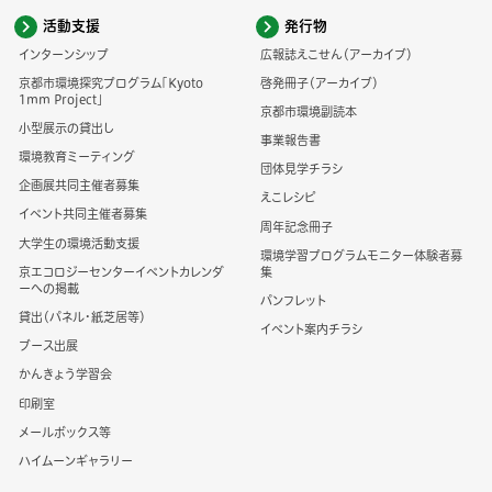
活動支援
発行物
インターンシップ
広報誌えこせん（アーカイブ）
京都市環境探究プログラム「Kyoto
啓発冊子（アーカイブ）
1mm Project」
京都市環境副読本
小型展示の貸出し
事業報告書
環境教育ミーティング
団体見学チラシ
企画展共同主催者募集
えこレシピ
イベント共同主催者募集
周年記念冊子
大学生の環境活動支援
環境学習プログラムモニター体験者募
京エコロジーセンターイベントカレンダ
集
ーへの掲載
パンフレット
貸出（パネル・紙芝居等）
イベント案内チラシ
ブース出展
かんきょう学習会
印刷室
メールボックス等
ハイムーンギャラリー