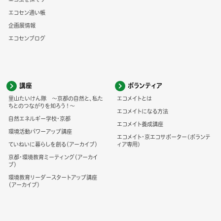
エコセン通い帳
企画展情報
エコセンブログ
講座
ボランティア
里山たいけん隊 ～京都の自然と、私た
エコメイトとは
ちとのつながりを知ろう！～
エコメイトになる方法
自然エネルギー学校・京都
エコメイト養成講座
環境活動パワーアップ講座
エコメイト・京エコサポーター(ボランテ
ていねいに暮らしを創る（アーカイブ）
ィア専用)
京都・環境教育ミーティング（アーカイ
ブ）
環境教育リーダースタートアップ講座
（アーカイブ）