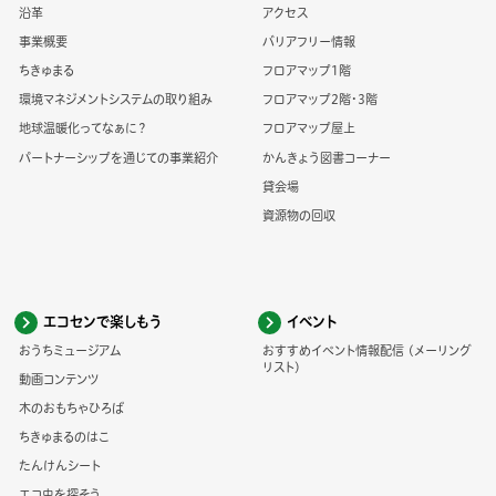
沿革
アクセス
事業概要
バリアフリー情報
ちきゅまる
フロアマップ1階
環境マネジメントシステムの取り組み
フロアマップ2階・3階
地球温暖化ってなぁに？
フロアマップ屋上
パートナーシップを通じての事業紹介
かんきょう図書コーナー
貸会場
資源物の回収
エコセンで楽しもう
イベント
おうちミュージアム
おすすめイベント情報配信 (メーリング
リスト)
動画コンテンツ
木のおもちゃひろば
ちきゅまるのはこ
たんけんシート
エコ虫を探そう