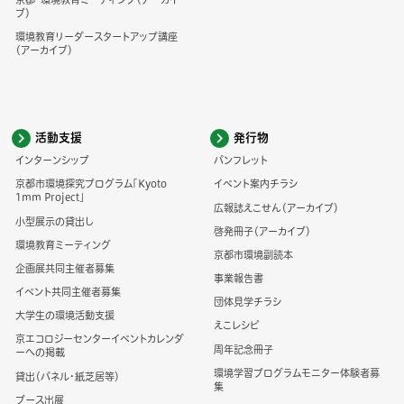
ブ）
環境教育リーダースタートアップ講座
（アーカイブ）
活動支援
発行物
インターンシップ
パンフレット
京都市環境探究プログラム「Kyoto
イベント案内チラシ
1mm Project」
広報誌えこせん（アーカイブ）
小型展示の貸出し
啓発冊子（アーカイブ）
環境教育ミーティング
京都市環境副読本
企画展共同主催者募集
事業報告書
イベント共同主催者募集
団体見学チラシ
大学生の環境活動支援
えこレシピ
京エコロジーセンターイベントカレンダ
周年記念冊子
ーへの掲載
環境学習プログラムモニター体験者募
貸出（パネル・紙芝居等）
集
ブース出展