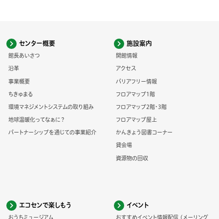
センター概要
施設案内
館長あいさつ
開館情報
沿革
アクセス
事業概要
バリアフリー情報
ちきゅまる
フロアマップ1階
環境マネジメントシステムの取り組み
フロアマップ2階・3階
地球温暖化ってなぁに？
フロアマップ屋上
パートナーシップを通じての事業紹介
かんきょう図書コーナー
貸会場
資源物の回収
エコセンで楽しもう
イベント
おうちミュージアム
おすすめイベント情報配信 (メーリング