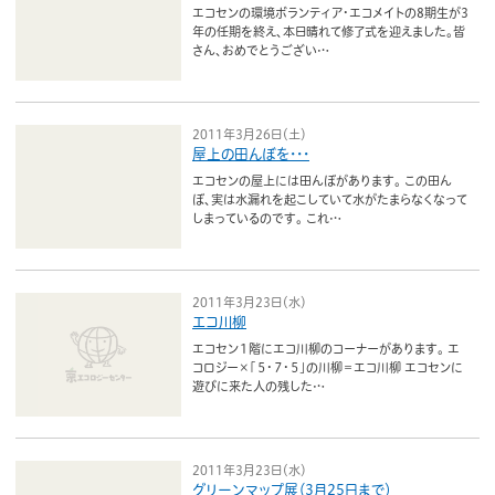
ボランティア
エコセンの環境ボランティア・エコメイトの8期生が3
年の任期を終え、本日晴れて修了式を迎えました。皆
さん、おめでとうござい…
活動支援
発行物
2011年3月26日（土）
屋上の田んぼを・・・
エコセンの屋上には田んぼがあります。 この田ん
一般の方
ぼ、実は水漏れを起こしていて水がたまらなくなって
しまっているのです。 これ…
団体で見学希望の方
学校関係の方
2011年3月23日（水）
エコ川柳
企業・環境団体の方
エコセン１階にエコ川柳のコーナーがあります。 エ
コロジー×「５・７・５」の川柳＝エコ川柳 エコセンに
エコメイト・京エコサポーターの方
遊びに来た人の残した…
2011年3月23日（水）
グリーンマップ展（3月25日まで）