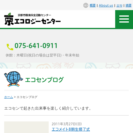
概要
About us
요약
摘要
アクセス
お問合せ
075-641-0911
休館：木曜日(祝日の場合は翌平日)・年末年始
センター概要
施設案内
エコセンブログ
エコセンで楽しもう
ホーム
> エコセンブログ
イベント
エコセンで起きた出来事を楽しく紹介しています。
講座
2011年3月27日（日）
エコメイト8期生修了式