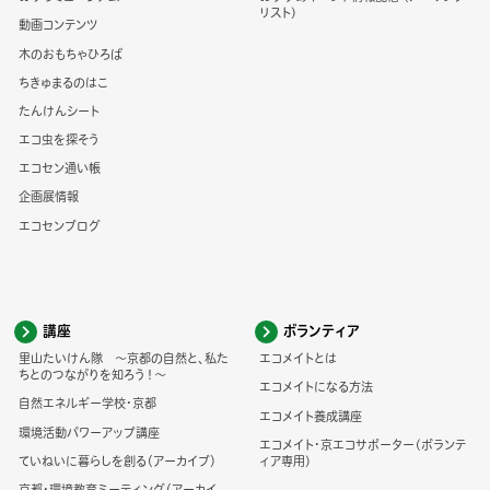
リスト)
動画コンテンツ
木のおもちゃひろば
ちきゅまるのはこ
たんけんシート
エコ虫を探そう
エコセン通い帳
企画展情報
エコセンブログ
講座
ボランティア
里山たいけん隊 ～京都の自然と、私た
エコメイトとは
ちとのつながりを知ろう！～
エコメイトになる方法
自然エネルギー学校・京都
エコメイト養成講座
環境活動パワーアップ講座
エコメイト・京エコサポーター(ボランテ
ていねいに暮らしを創る（アーカイブ）
ィア専用)
京都・環境教育ミーティング（アーカイ