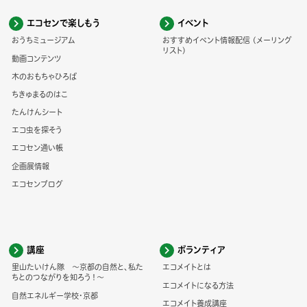
エコセンで楽しもう
イベント
おうちミュージアム
おすすめイベント情報配信 (メーリング
リスト)
動画コンテンツ
木のおもちゃひろば
ちきゅまるのはこ
たんけんシート
エコ虫を探そう
エコセン通い帳
企画展情報
エコセンブログ
講座
ボランティア
里山たいけん隊 ～京都の自然と、私た
エコメイトとは
ちとのつながりを知ろう！～
エコメイトになる方法
自然エネルギー学校・京都
エコメイト養成講座