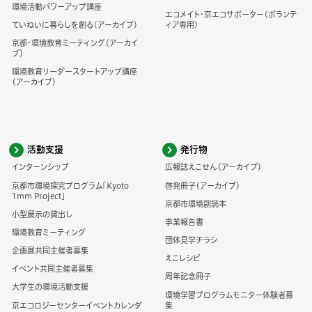
環境活動パワーアップ講座
エコメイト・京エコサポーター(ボランテ
ていねいに暮らしを創る（アーカイブ）
ィア専用)
京都・環境教育ミーティング（アーカイ
ブ）
環境教育リーダースタートアップ講座
（アーカイブ）
活動支援
発行物
インターンシップ
広報誌えこせん（アーカイブ）
京都市環境探究プログラム「Kyoto
啓発冊子（アーカイブ）
1mm Project」
京都市環境副読本
小型展示の貸出し
事業報告書
環境教育ミーティング
団体見学チラシ
企画展共同主催者募集
えこレシピ
イベント共同主催者募集
周年記念冊子
大学生の環境活動支援
環境学習プログラムモニター体験者募
京エコロジーセンターイベントカレンダ
集