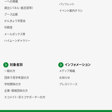
ーへの掲載
パンフレット
貸出（パネル・紙芝居等）
イベント案内チラシ
ブース出展
かんきょう学習会
印刷室
メールボックス等
ハイムーンギャラリー
対象者別
インフォメーション
一般の方
メディア掲載
団体で見学希望の方
お知らせ
学校関係の方
プレスリリース
企業・環境団体の方
エコメイト・京エコサポーターの方