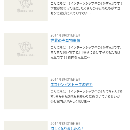
ボランティア
こんにちは！！インターンシップ生の『かずん』です！
学校が終わった後に、たくさんの子どもたちがエコ
センに遊びに来てくれてい…
活動支援
発行物
2014年8月31日（日）
世界の廃棄物事情
こんにちは！！インターンシップ生の『かずん』です。
一般の方
まだまだ暑いですね！！暑さに負けず子どもたちは
元気です！！館内を元気に…
団体で見学希望の方
学校関係の方
2014年8月31日（日）
エコセンビオトープの魅力
企業・環境団体の方
こんにちは！！インターンシップ生の『たてちゃん』で
す。そろそろ夏休みも終わりに近づいているせいか
エコメイト・京エコサポーターの方
少し館内がさみしく感じま…
2014年8月31日（日）
涼しくなりましたね！