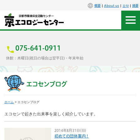
概要
About us
요약
摘要
アクセス
お問合せ
075-641-0911
休館：木曜日(祝日の場合は翌平日)・年末年始
センター概要
施設案内
エコセンブログ
エコセンで楽しもう
ホーム
> エコセンブログ
イベント
エコセンで起きた出来事を楽しく紹介しています。
講座
2014年8月31日（日）
初めての団体案内！