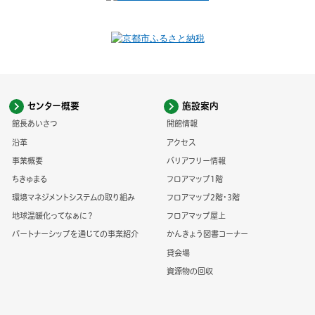
センター概要
施設案内
館長あいさつ
開館情報
沿革
アクセス
事業概要
バリアフリー情報
ちきゅまる
フロアマップ1階
環境マネジメントシステムの取り組み
フロアマップ2階・3階
地球温暖化ってなぁに？
フロアマップ屋上
パートナーシップを通じての事業紹介
かんきょう図書コーナー
貸会場
資源物の回収