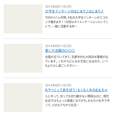
2014年8月11日（月）
大学生インターンのはじまり♪はじまり♪
今日から1ヵ月間、9名の大学生インターンがエコセ
ンで働きます！ 1日目はオリエンテーションというこ
とで、一緒に活動する仲…
2014年8月11日（月）
夏に大活躍の〇〇〇
台風が近づいてきて、京都市内も大雨洪水警報が出
ています。 これからどんなお天気になるのか...いつ
もより少し過ごしやすい…
2014年8月11日（月）
8/9つくってあそぼう！もくもく木のおもちゃ
人と木って、切っても切り離せない関係なのに、現代
社会ではちょっと疎遠になりがち。おもちゃを木で作
って、小さなうちから生活…