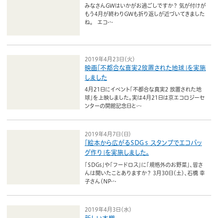
ボランティア
みなさんGWはいかがお過ごしですか？ 気が付けが
もう4月が終わりGWも折り返しが近づいてきました
ね。 エコ…
活動支援
発行物
2019年4月23日（火）
映画「不都合な真実2放置された地球」を実施
しました
一般の方
4月21日にイベント「不都合な真実2 放置された地
球」を上映しました。実は4月21日は京エコロジーセ
団体で見学希望の方
ンターの開館記念日と…
学校関係の方
2019年4月7日（日）
「絵本から広がるSDGｓ スタンプでエコバッ
企業・環境団体の方
グ作り」を実施しました。
エコメイト・京エコサポーターの方
「SDGs」や「フードロス」に「規格外のお野菜」、皆さ
んは聞いたことありますか？ 3月30日（土）、石橋 幸
子さん（NP…
2019年4月3日（水）