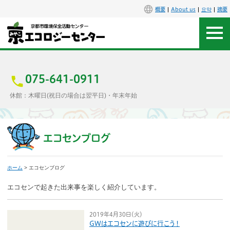
概要
About us
요약
摘要
アクセス
お問合せ
075-641-0911
休館：木曜日(祝日の場合は翌平日)・年末年始
センター概要
施設案内
エコセンブログ
エコセンで楽しもう
ホーム
> エコセンブログ
イベント
エコセンで起きた出来事を楽しく紹介しています。
講座
2019年4月30日（火）
GWはエコセンに遊びに行こう！