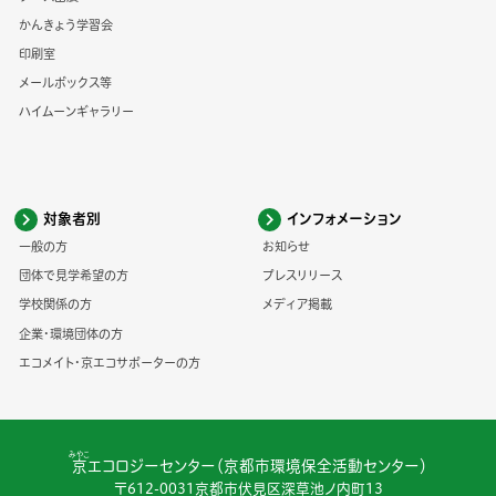
かんきょう学習会
印刷室
メールボックス等
ハイムーンギャラリー
対象者別
インフォメーション
一般の方
お知らせ
団体で見学希望の方
プレスリリース
学校関係の方
メディア掲載
企業・環境団体の方
エコメイト・京エコサポーターの方
みやこ
京
エコロジーセンター（京都市環境保全活動センター）
〒612-0031京都市伏見区深草池ノ内町13