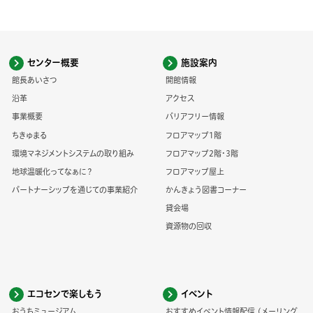
センター概要
施設案内
館長あいさつ
開館情報
沿革
アクセス
事業概要
バリアフリー情報
ちきゅまる
フロアマップ1階
環境マネジメントシステムの取り組み
フロアマップ2階・3階
地球温暖化ってなぁに？
フロアマップ屋上
パートナーシップを通じての事業紹介
かんきょう図書コーナー
貸会場
資源物の回収
エコセンで楽しもう
イベント
おうちミュージアム
おすすめイベント情報配信 (メーリング