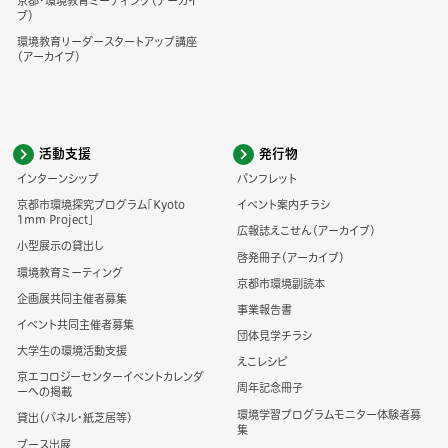
京都・環境教育ミーティング（アーカイ
ブ）
環境教育リーダースタートアップ講座
（アーカイブ）
活動支援
発行物
インターンシップ
パンフレット
京都市環境探究プログラム「Kyoto
イベント案内チラシ
1mm Project」
広報誌えこせん（アーカイブ）
小型展示の貸出し
啓発冊子（アーカイブ）
環境教育ミーティング
京都市環境副読本
企画展共同主催者募集
事業報告書
イベント共同主催者募集
団体見学チラシ
大学生の環境活動支援
えこレシピ
京エコロジーセンターイベントカレンダ
周年記念冊子
ーへの掲載
環境学習プログラムモニター体験者募
貸出（パネル・紙芝居等）
集
ブース出展