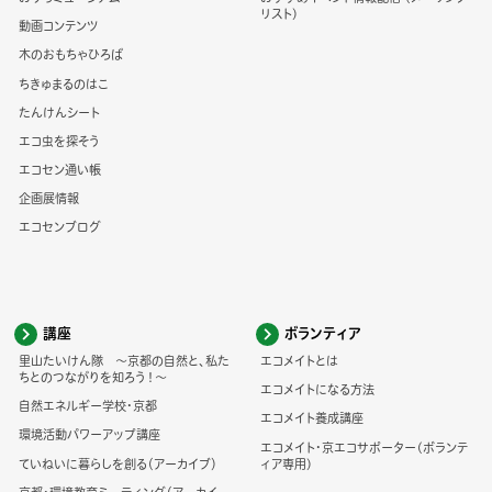
リスト)
動画コンテンツ
木のおもちゃひろば
ちきゅまるのはこ
たんけんシート
エコ虫を探そう
エコセン通い帳
企画展情報
エコセンブログ
講座
ボランティア
里山たいけん隊 ～京都の自然と、私た
エコメイトとは
ちとのつながりを知ろう！～
エコメイトになる方法
自然エネルギー学校・京都
エコメイト養成講座
環境活動パワーアップ講座
エコメイト・京エコサポーター(ボランテ
ていねいに暮らしを創る（アーカイブ）
ィア専用)