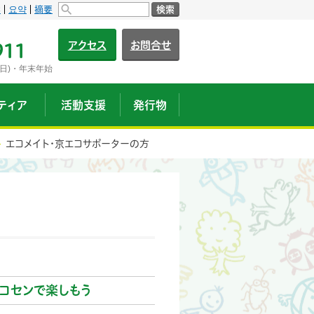
s
요약
摘要
検索
アクセス
お問合せ
911
日)・年末年始
ティア
活動支援
発行物
エコメイト・京エコサポーターの方
コセンで楽しもう