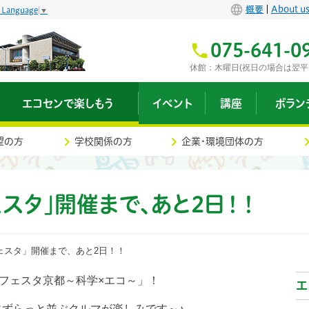
概要
About u
t Language
▼
075-641-0
休館：木曜日(祝日の場合は翌平
エコセンで楽しもう
イベント
講座
ボラン
望の方
学校関係の方
企業・環境団体の方
スタ」開催まで、あと2日！！
ェスタ」開催まで、あと2日！！
来フェスタ京都～科学×エコ～」！
エ
ずらっと並ぶクルマが楽しみです～♪