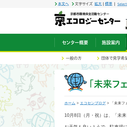
本文へ
文字サイズ
拡大
標準
Selec
センター概要
施設案内
一般の方
団体で見学希
「未来フェ
ホーム
>
エコセンブログ
> 「未来フ
10月8日（月・祝）は、「未
お天気も良いようで、駐車場に