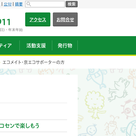
s
요약
摘要
検索
アクセス
お問合せ
911
日)・年末年始
ティア
活動支援
発行物
エコメイト・京エコサポーターの方
コセンで楽しもう