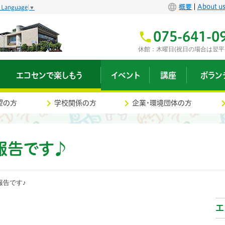
概要
About u
t Language
▼
075-641-0
休館：木曜日(祝日の場合は翌平
エコセンで楽しもう
イベント
講座
ボラン
望の方
学校関係の方
企業・環境団体の方
報告です♪
報告です♪
エ