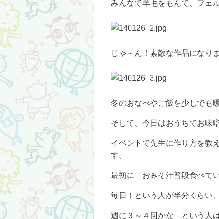
みんなで羊毛をもんで、フェ
じゃ～ん！素敵な作品になり
冬のおなべやご飯を少しでも暖
そして、今日はおうちでお味
イベントで先生に作り方を教
す。
最初に「おみそ汁普段食べて
毎日！という人が半分くらい
週に３～４回かな という人は