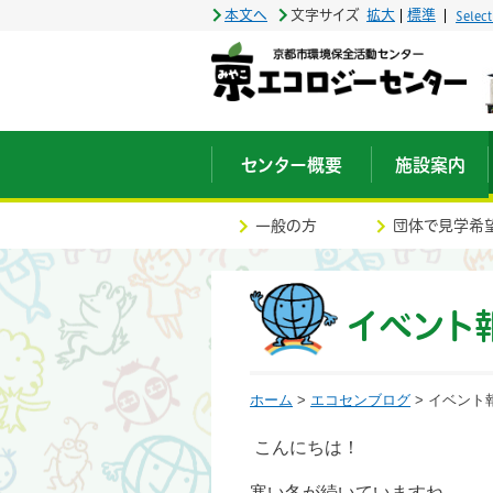
本文へ
文字サイズ
拡大
標準
Selec
センター概要
施設案内
一般の方
団体で見学希
イベント
ホーム
>
エコセンブログ
> イベント
こんにちは！
寒い冬が続いていますね。