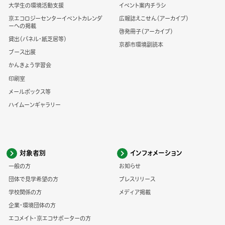
大学生の環境活動支援
イベント案内チラシ
京エコロジーセンターイベントカレンダ
広報誌えこせん（アーカイブ）
ーへの掲載
啓発冊子（アーカイブ）
貸出（パネル・紙芝居等）
京都市環境副読本
ブース出展
かんきょう学習会
印刷室
メールボックス等
ハイムーンギャラリー
対象者別
インフォメーション
一般の方
お知らせ
団体で見学希望の方
プレスリリース
学校関係の方
メディア掲載
企業・環境団体の方
エコメイト・京エコサポーターの方