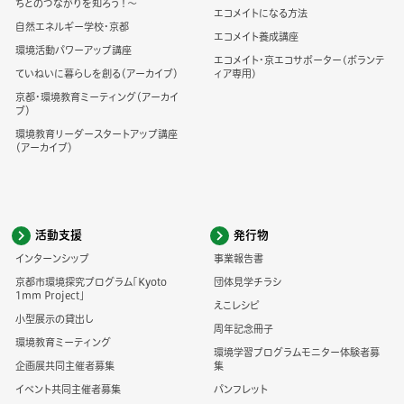
ちとのつながりを知ろう！～
エコメイトになる方法
自然エネルギー学校・京都
エコメイト養成講座
環境活動パワーアップ講座
エコメイト・京エコサポーター(ボランテ
ていねいに暮らしを創る（アーカイブ）
ィア専用)
京都・環境教育ミーティング（アーカイ
ブ）
環境教育リーダースタートアップ講座
（アーカイブ）
活動支援
発行物
インターンシップ
事業報告書
京都市環境探究プログラム「Kyoto
団体見学チラシ
1mm Project」
えこレシピ
小型展示の貸出し
周年記念冊子
環境教育ミーティング
環境学習プログラムモニター体験者募
企画展共同主催者募集
集
イベント共同主催者募集
パンフレット