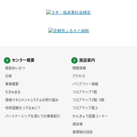
センター概要
施設案内
館長あいさつ
開館情報
沿革
アクセス
事業概要
バリアフリー情報
ちきゅまる
フロアマップ1階
環境マネジメントシステムの取り組み
フロアマップ2階・3階
地球温暖化ってなぁに？
フロアマップ屋上
パートナーシップを通じての事業紹介
かんきょう図書コーナー
貸会場
資源物の回収