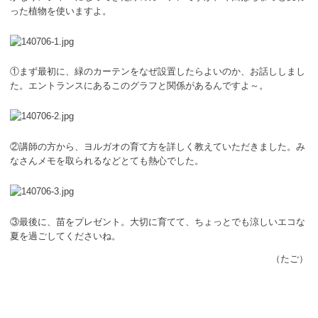
ボランティア
った植物を使いますよ。
活動支援
①まず最初に、緑のカーテンをなぜ設置したらよいのか、お話ししまし
発行物
た。エントランスにあるこのグラフと関係があるんですよ～。
一般の方
②講師の方から、ヨルガオの育て方を詳しく教えていただきました。み
団体で見学希望の方
なさんメモを取られるなどとても熱心でした。
学校関係の方
企業・環境団体の方
③最後に、苗をプレゼント。大切に育てて、ちょっとでも涼しいエコな
夏を過ごしてくださいね。
エコメイト・京エコサポーターの方
（たご）