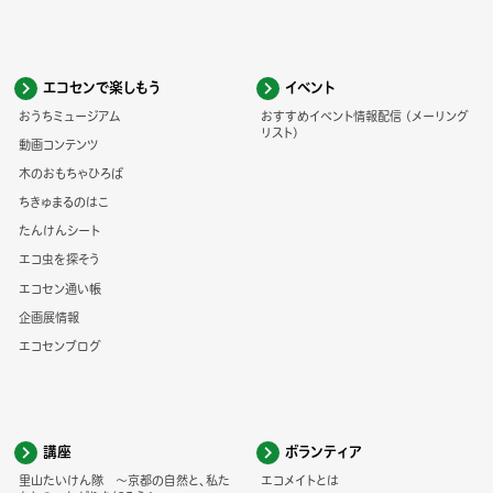
エコセンで楽しもう
イベント
おうちミュージアム
おすすめイベント情報配信 (メーリング
リスト)
動画コンテンツ
木のおもちゃひろば
ちきゅまるのはこ
たんけんシート
エコ虫を探そう
エコセン通い帳
企画展情報
エコセンブログ
講座
ボランティア
里山たいけん隊 ～京都の自然と、私た
エコメイトとは