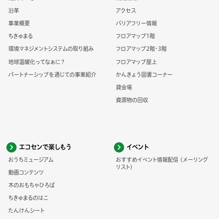
沿革
アクセス
事業概要
バリアフリー情報
ちきゅまる
フロアマップ1階
環境マネジメントシステムの取り組み
フロアマップ2階・3階
地球温暖化ってなぁに？
フロアマップ屋上
パートナーシップを通じての事業紹介
かんきょう図書コーナー
貸会場
資源物の回収
エコセンで楽しもう
イベント
おうちミュージアム
おすすめイベント情報配信 (メーリング
リスト)
動画コンテンツ
木のおもちゃひろば
ちきゅまるのはこ
たんけんシート