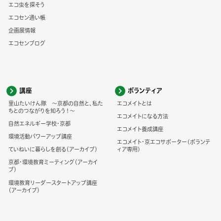
エコ虫を探そう
エコセン通い帳
企画展情報
エコセンブログ
講座
ボランティア
里山たいけん隊 ～京都の自然と、私た
エコメイトとは
ちとのつながりを知ろう！～
エコメイトになる方法
自然エネルギー学校・京都
エコメイト養成講座
環境活動パワーアップ講座
エコメイト・京エコサポーター(ボランテ
ていねいに暮らしを創る（アーカイブ）
ィア専用)
京都・環境教育ミーティング（アーカイ
ブ）
環境教育リーダースタートアップ講座
（アーカイブ）