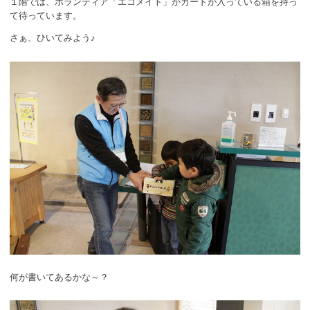
１階では、ボランティア「エコメイト」がカードが入っている箱を持っ
ボランティア
て待っています。
さぁ、ひいてみよう♪
活動支援
発行物
一般の方
団体で見学希望の方
学校関係の方
企業・環境団体の方
エコメイト・京エコサポーターの方
何が書いてあるかな～？