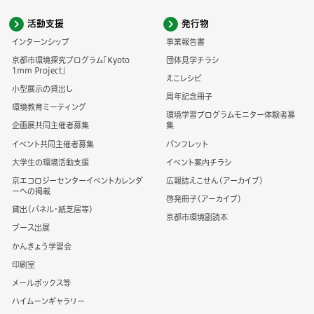
活動支援
発行物
インターンシップ
事業報告書
京都市環境探究プログラム「Kyoto
団体見学チラシ
1mm Project」
えこレシピ
小型展示の貸出し
周年記念冊子
環境教育ミーティング
環境学習プログラムモニター体験者募
企画展共同主催者募集
集
イベント共同主催者募集
パンフレット
大学生の環境活動支援
イベント案内チラシ
京エコロジーセンターイベントカレンダ
広報誌えこせん（アーカイブ）
ーへの掲載
啓発冊子（アーカイブ）
貸出（パネル・紙芝居等）
京都市環境副読本
ブース出展
かんきょう学習会
印刷室
メールボックス等
ハイムーンギャラリー