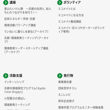
講座
ボランティア
里山たいけん隊 ～京都の自然と、私た
エコメイトとは
ちとのつながりを知ろう！～
エコメイトになる方法
自然エネルギー学校・京都
エコメイト養成講座
環境活動パワーアップ講座
エコメイト・京エコサポーター(ボランテ
ていねいに暮らしを創る（アーカイブ）
ィア専用)
京都・環境教育ミーティング（アーカイ
ブ）
環境教育リーダースタートアップ講座
（アーカイブ）
活動支援
発行物
インターンシップ
事業報告書
京都市環境探究プログラム「Kyoto
団体見学チラシ
1mm Project」
えこレシピ
小型展示の貸出し
周年記念冊子
環境教育ミーティング
環境学習プログラムモニター体験者募