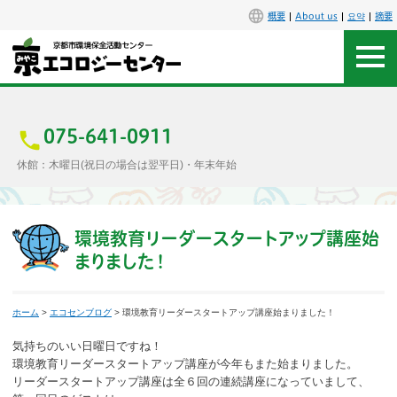
概要
About us
요약
摘要
アクセス
お問合せ
075-641-0911
休館：木曜日(祝日の場合は翌平日)・年末年始
センター概要
施設案内
環境教育リーダースタートアップ講座始
まりました！
エコセンで楽しもう
ホーム
>
エコセンブログ
> 環境教育リーダースタートアップ講座始まりました！
イベント
気持ちのいい日曜日ですね！
講座
環境教育リーダースタートアップ講座が今年もまた始まりました。
リーダースタートアップ講座は全６回の連続講座になっていまして、