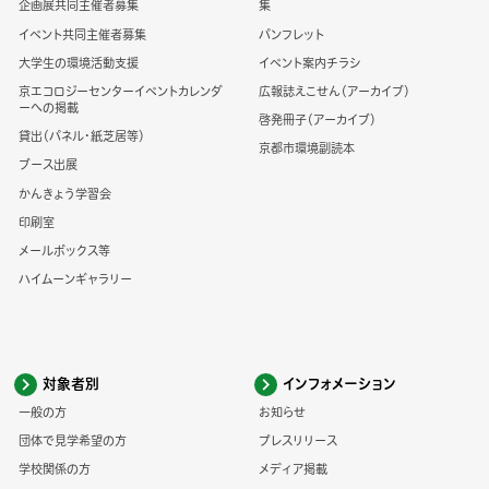
企画展共同主催者募集
集
イベント共同主催者募集
パンフレット
大学生の環境活動支援
イベント案内チラシ
京エコロジーセンターイベントカレンダ
広報誌えこせん（アーカイブ）
ーへの掲載
啓発冊子（アーカイブ）
貸出（パネル・紙芝居等）
京都市環境副読本
ブース出展
かんきょう学習会
印刷室
メールボックス等
ハイムーンギャラリー
対象者別
インフォメーション
一般の方
お知らせ
団体で見学希望の方
プレスリリース
学校関係の方
メディア掲載