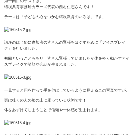
第一回目のゲストは、
ボランティア
環境共育事務所カラーズ代表の西村仁志さんです！
テーマは「子どもの心をつかむ環境教育のいろは」です。
活動支援
発行物
講座のはじめに参加者の皆さんの緊張をほぐすために「アイスブレイ
ク」を行いました。
一般の方
初回ということもあり、皆さん緊張していましたが体を軽く動かすアイ
団体で見学希望の方
スブレイクで笑顔や会話が生まれました。
学校関係の方
企業・環境団体の方
一見すると円を作って手を伸ばしているように見えるこの写真ですが、
実は後ろの人の膝の上に座っている状態です！
エコメイト・京エコサポーターの方
体をあずけてしまうことで信頼や一体感が生まれます。