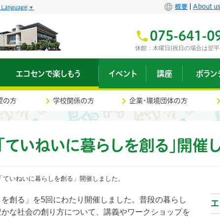
概要
About u
t Language
▼
075-641-0
休館：木曜日(祝日の場合は翌平
エコセンで楽しもう
イベント
講座
ボラン
望の方
学校関係の方
企業・環境団体の方
「ていねいに暮らしを創る」開催し
座「ていねいに暮らしを創る」開催しました。
を創る」を5回にわたり開催しました。普段の暮らし
エ
豊かな社会の創り方について、講義やワークショップを