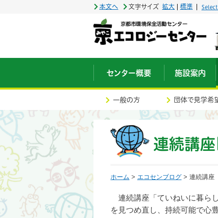
本文へ
文字サイズ
拡大
標準
Selec
センター概要
施設案内
一般の方
団体で見学希
連続講座
ホーム
>
エコセンブログ
> 連続講
連続講座「ていねいに暮らし
を見つめ直し、持続可能で心