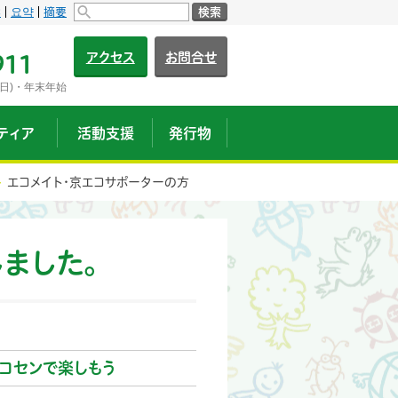
s
요약
摘要
検索
アクセス
お問合せ
911
日)・年末年始
ティア
活動支援
発行物
エコメイト・京エコサポーターの方
ました。
コセンで楽しもう