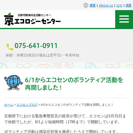
概要
About us
요약
摘要
アクセス
お問合せ
075-641-0911
休館：木曜日(祝日の場合は翌平日)・年末年始
センター概要
施設案内
6/1からエコセンのボランティア活動を
再開しました！
エコセンで楽しもう
ホーム
>
エコセンブログ
> 6/1からエコセンのボランティア活動を再開しました！
イベント
京都府下における緊急事態宣言の延長が受けて、エコセンは5月31日ま
講座
で休館でしたが、6/1より短縮時間（17時まで）で開館しています。
ボランティア活動は感染症対策を徹底したうえで開始しています。