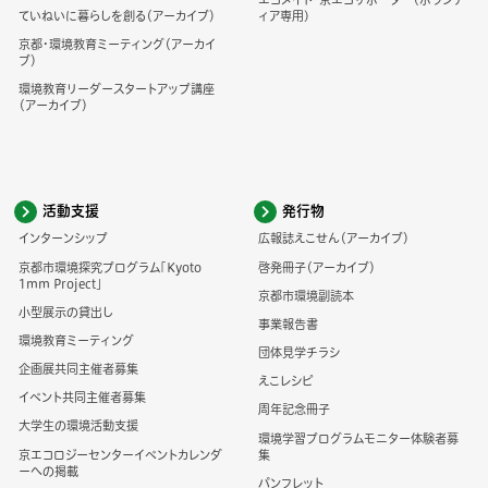
ていねいに暮らしを創る（アーカイブ）
ィア専用)
京都・環境教育ミーティング（アーカイ
ブ）
環境教育リーダースタートアップ講座
（アーカイブ）
活動支援
発行物
インターンシップ
広報誌えこせん（アーカイブ）
京都市環境探究プログラム「Kyoto
啓発冊子（アーカイブ）
1mm Project」
京都市環境副読本
小型展示の貸出し
事業報告書
環境教育ミーティング
団体見学チラシ
企画展共同主催者募集
えこレシピ
イベント共同主催者募集
周年記念冊子
大学生の環境活動支援
環境学習プログラムモニター体験者募
京エコロジーセンターイベントカレンダ
集
ーへの掲載
パンフレット