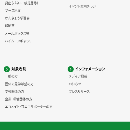
貸出（パネル・紙芝居等）
イベント案内チラシ
ブース出展
かんきょう学習会
印刷室
メールボックス等
ハイムーンギャラリー
対象者別
インフォメーション
一般の方
メディア掲載
団体で見学希望の方
お知らせ
学校関係の方
プレスリリース
企業・環境団体の方
エコメイト・京エコサポーターの方