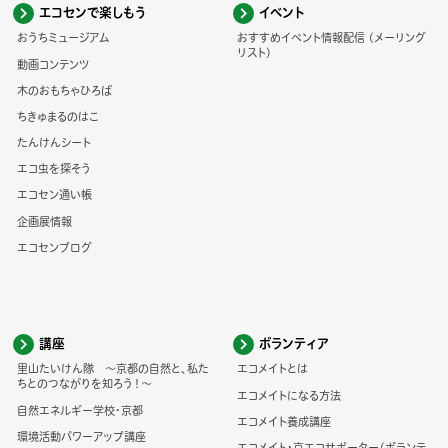
エコセンで楽しもう
イベント
おうちミュージアム
おすすめイベント情報配信 (メーリング
リスト)
動画コンテンツ
木のおもちゃひろば
ちきゅまるのはこ
たんけんシート
エコ虫を探そう
エコセン通い帳
企画展情報
エコセンブログ
講座
ボランティア
里山たいけん隊 ～京都の自然と、私た
エコメイトとは
ちとのつながりを知ろう！～
エコメイトになる方法
自然エネルギー学校・京都
エコメイト養成講座
環境活動パワーアップ講座
エコメイト・京エコサポーター(ボランテ