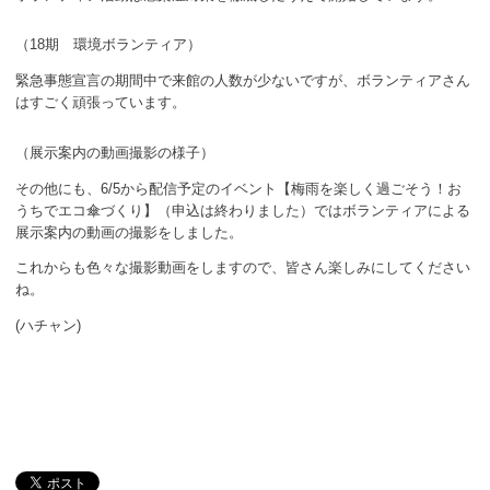
ボランティア
（18期 環境ボランティア）
活動支援
緊急事態宣言の期間中で来館の人数が少ないですが、ボランティアさん
はすごく頑張っています。
発行物
（展示案内の動画撮影の様子）
一般の方
その他にも、6/5から配信予定のイベント【梅雨を楽しく過ごそう！お
うちでエコ傘づくり】（申込は終わりました）ではボランティアによる
団体で見学希望の方
展示案内の動画の撮影をしました。
これからも色々な撮影動画をしますので、皆さん楽しみにしてください
学校関係の方
ね。
企業・環境団体の方
(ハチャン)
エコメイト・京エコサポーターの方