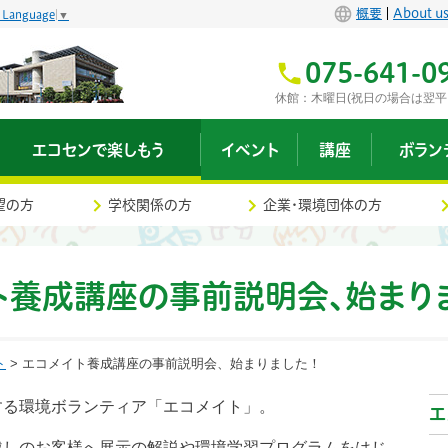
概要
About u
t Language
▼
075-641-0
休館：木曜日(祝日の場合は翌平
エコセンで楽しもう
イベント
講座
ボラン
望の方
学校関係の方
企業・環境団体の方
ト養成講座の事前説明会、始まり
ト
> エコメイト養成講座の事前説明会、始まりました！
する環境ボランティア「エコメイト」。
エ
越しのお客様へ展示の解説や環境学習プログラムをはじ