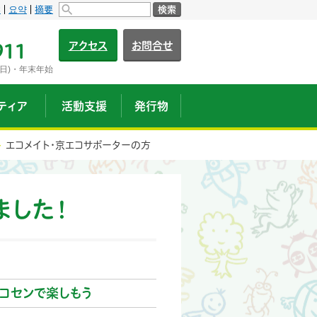
s
요약
摘要
検索
アクセス
お問合せ
911
日)・年末年始
ティア
活動支援
発行物
エコメイト・京エコサポーターの方
ました！
コセンで楽しもう