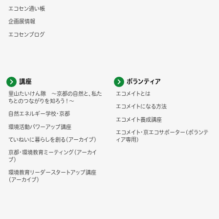
エコセン通い帳
企画展情報
エコセンブログ
講座
ボランティア
里山たいけん隊 ～京都の自然と、私た
エコメイトとは
ちとのつながりを知ろう！～
エコメイトになる方法
自然エネルギー学校・京都
エコメイト養成講座
環境活動パワーアップ講座
エコメイト・京エコサポーター(ボランテ
ていねいに暮らしを創る（アーカイブ）
ィア専用)
京都・環境教育ミーティング（アーカイ
ブ）
環境教育リーダースタートアップ講座
（アーカイブ）