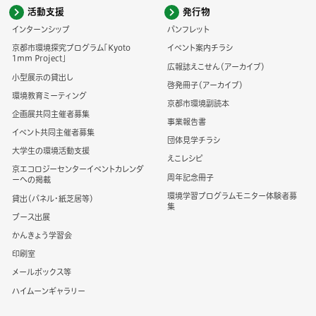
活動支援
発行物
インターンシップ
パンフレット
京都市環境探究プログラム「Kyoto
イベント案内チラシ
1mm Project」
広報誌えこせん（アーカイブ）
小型展示の貸出し
啓発冊子（アーカイブ）
環境教育ミーティング
京都市環境副読本
企画展共同主催者募集
事業報告書
イベント共同主催者募集
団体見学チラシ
大学生の環境活動支援
えこレシピ
京エコロジーセンターイベントカレンダ
周年記念冊子
ーへの掲載
環境学習プログラムモニター体験者募
貸出（パネル・紙芝居等）
集
ブース出展
かんきょう学習会
印刷室
メールボックス等
ハイムーンギャラリー