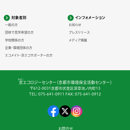
対象者別
インフォメーション
一般の方
お知らせ
団体で見学希望の方
プレスリリース
学校関係の方
メディア掲載
企業・環境団体の方
エコメイト・京エコサポーターの方
みやこ
京
エコロジーセンター（京都市環境保全活動センター）
〒612-0031京都市伏見区深草池ノ内町13
TEL:
075-641-0911
FAX: 075-641-0912
お問合せ