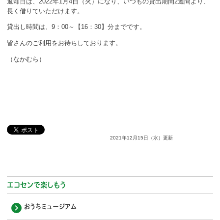
返却日は、2022年1月4日（火）になり、いつもの貸出期間2週間より、
ボランティア
長く借りていただけます。
貸出し時間は、9：00～【16：30】分までです。
活動支援
皆さんのご利用をお待ちしております。
発行物
（なかむら）
一般の方
団体で見学希望の方
学校関係の方
2021年12月15日（水）更新
企業・環境団体の方
エコメイト・京エコサポーターの方
エコセンで楽しもう
おうちミュージアム