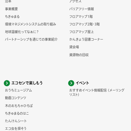
沿革
アクセス
事業概要
バリアフリー情報
ちきゅまる
フロアマップ1階
環境マネジメントシステムの取り組み
フロアマップ2階・3階
地球温暖化ってなぁに？
フロアマップ屋上
パートナーシップを通じての事業紹介
かんきょう図書コーナー
貸会場
資源物の回収
エコセンで楽しもう
イベント
おうちミュージアム
おすすめイベント情報配信 (メーリング
リスト)
動画コンテンツ
木のおもちゃひろば
ちきゅまるのはこ
たんけんシート
エコ虫を探そう