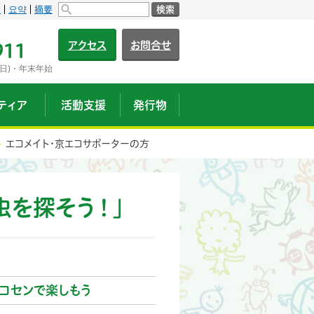
s
요약
摘要
検索
アクセス
お問合せ
911
日)・年末年始
ティア
活動支援
発行物
エコメイト・京エコサポーターの方
虫を探そう！」
コセンで楽しもう