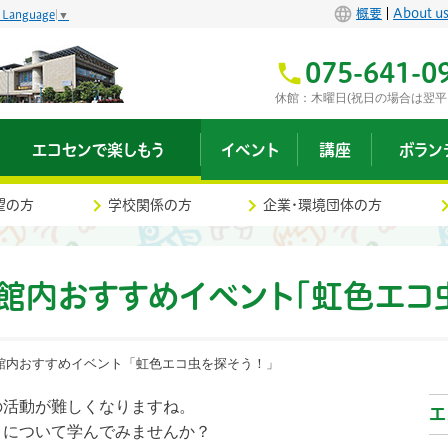
概要
About u
t Language
▼
075-641-0
休館：木曜日(祝日の場合は翌平
エコセンで楽しもう
イベント
講座
ボラン
望の方
学校関係の方
企業・環境団体の方
館内おすすめイベント「虹色エコ
の館内おすすめイベント「虹色エコ虫を探そう！」
の活動が難しくなりますね。
エ
コについて学んでみませんか？