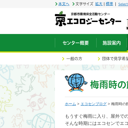
本文へ
文字サイズ
拡大
標準
Selec
センター概要
施設案内
一般の方
団体で見学希
梅雨時の
ホーム
>
エコセンブログ
> 梅雨時
もうすぐ梅雨に入り、屋外で
そんな時期にはエコセンでエ